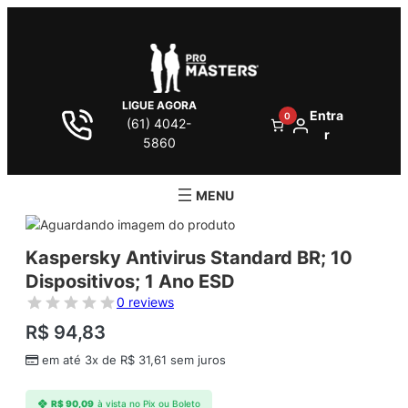
LIGUE AGORA
Entra
0
(61) 4042-
r
5860
Kaspersky Antivirus Standard BR; 10
Dispositivos; 1 Ano ESD
0 reviews
R$
94,83
em até 3x de
R$
31,61
sem juros
R$
90,09
à vista no Pix ou Boleto