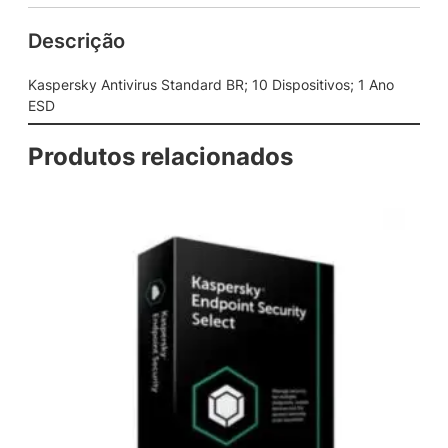
v
Descrição
i
r
u
Kaspersky Antivirus Standard BR; 10 Dispositivos; 1 Ano
s
ESD
S
t
Produtos relacionados
a
n
d
a
r
d
B
R
;
1
0
D
i
s