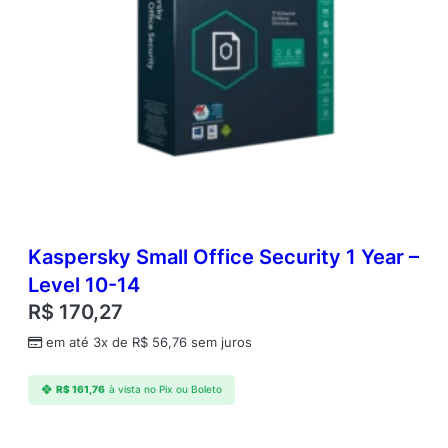
Kaspersky Small Office Security 1 Year –
Level 10-14
R$
170,27
em até 3x de
R$
56,76
sem juros
R$
161,76
à vista no Pix ou Boleto