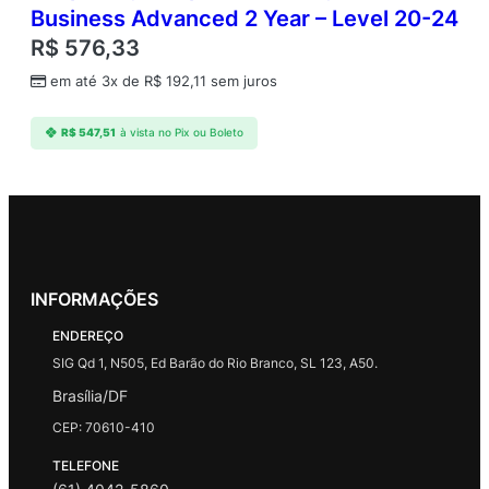
Business Advanced 2 Year – Level 20-24
R$
576,33
em até 3x de
R$
192,11
sem juros
R$
547,51
à vista no Pix ou Boleto
INFORMAÇÕES
ENDEREÇO
SIG Qd 1, N505, Ed Barão do Rio Branco, SL 123, A50.
Brasília/DF
CEP: 70610-410
TELEFONE