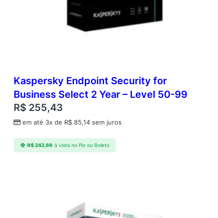
p
o
s
i
t
i
v
o
Kaspersky Endpoint Security for
s
Business Select 2 Year – Level 50-99
;
R$
255,43
1
A
em até 3x de
R$
85,14
sem juros
n
o
R$
242,66
à vista no Pix ou Boleto
E
S
D
q
u
a
n