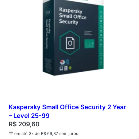
t
i
d
a
d
e
Kaspersky Small Office Security 2 Year
– Level 25-99
R$
209,60
em até 3x de
R$
69,87
sem juros