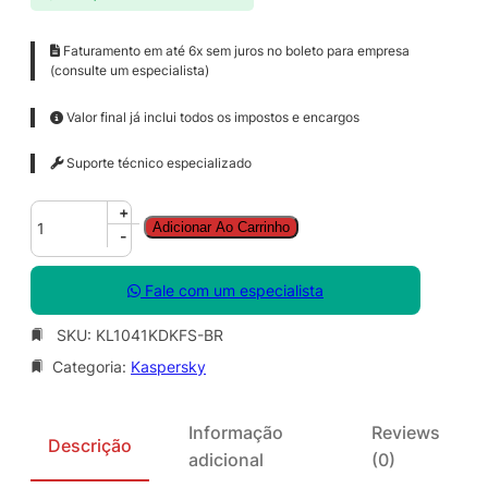
Faturamento em até 6x sem juros no boleto para empresa
(consulte um especialista)
Valor final já inclui todos os impostos e encargos
Suporte técnico especializado
K
+
Adicionar Ao Carrinho
a
-
s
p
Fale com um especialista
e
r
SKU:
KL1041KDKFS-BR
s
Categoria:
Kaspersky
k
y
A
Informação
Reviews
n
Descrição
adicional
(0)
t
i