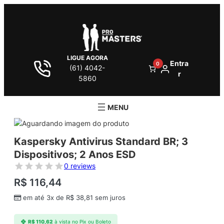
LIGUE AGORA
Entra
0
(61) 4042-
r
5860
Kaspersky Antivirus Standard BR; 3
Dispositivos; 2 Anos ESD
0 reviews
R$
116,44
em até 3x de
R$
38,81
sem juros
R$
110,62
à vista no Pix ou Boleto