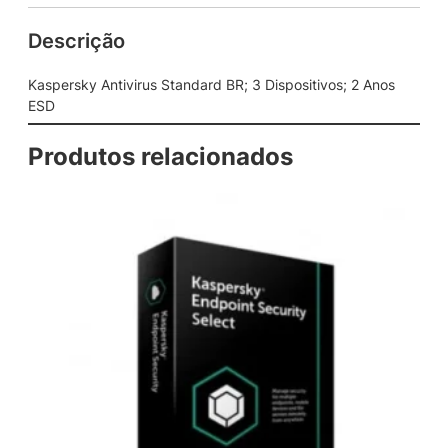
v
Descrição
i
r
u
Kaspersky Antivirus Standard BR; 3 Dispositivos; 2 Anos
s
ESD
S
t
Produtos relacionados
a
n
d
a
r
d
B
R
;
3
D
i
s
p