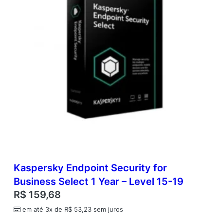
t
i
d
a
d
e
Kaspersky Endpoint Security for
Business Select 1 Year – Level 15-19
R$
159,68
em até 3x de
R$
53,23
sem juros