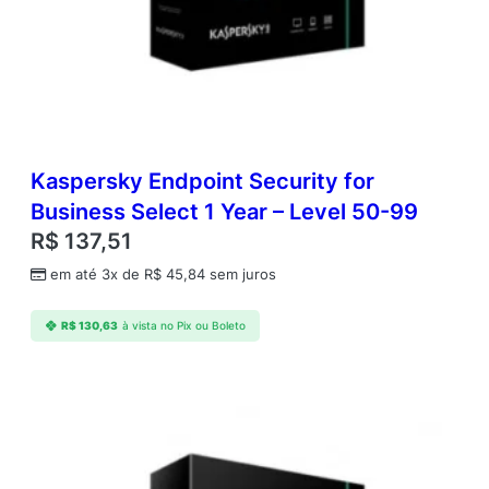
o
s
i
t
i
v
o
s
Kaspersky Endpoint Security for
;
Business Select 1 Year – Level 50-99
2
R$
137,51
A
n
em até 3x de
R$
45,84
sem juros
o
s
R$
130,63
à vista no Pix ou Boleto
E
S
D
q
u
a
n