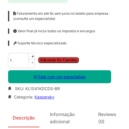
Faturamento em até 6x sem juros no boleto para empresa
(consulte um especialista)
Valor final já inclui todos os impostos e encargos
Suporte técnico especializado
K
+
Adicionar Ao Carrinho
a
-
s
p
Fale com um especialista
e
r
SKU:
KL1041KDCDS-BR
s
Categoria:
Kaspersky
k
y
A
Informação
Reviews
n
Descrição
adicional
(0)
t
i