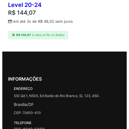
Level 20-24
R$
144,07
em até 3x de
R$
48,02
sem juros
R$
136,87
à vista no Pix ou Boleto
INFORMAÇÕES
ENDEREÇO
SIG Qd 1, N505, Ed Barão do Rio Branco, SL 123, A50.
Brasília/DF
CEP: 70610-410
TELEFONE