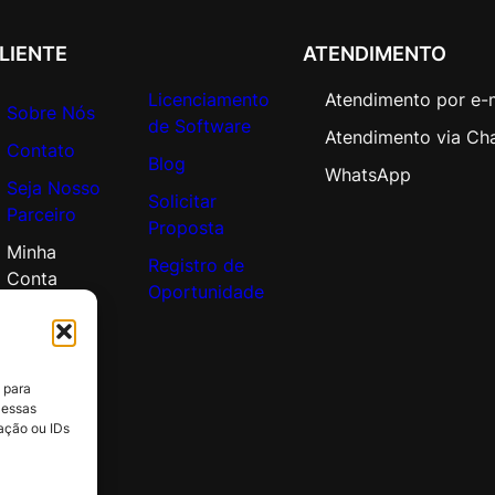
e
v
LIENTE
ATENDIMENTO
e
l
Licenciamento
Atendimento por e-
Sobre Nós
1
de Software
Atendimento via Ch
0
Contato
Blog
0
WhatsApp
Seja Nosso
-
Solicitar
Parceiro
q
Proposta
u
Minha
Registro de
a
Conta
Oportunidade
n
t
i
d
 para
a
 essas
d
ação ou IDs
e