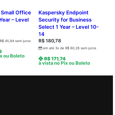
Small Office
Kaspersky Endpoint
Year – Level
Security for Business
Select 1 Year – Level 10-
14
R$
180,78
R$
45,84
sem juros
em até 3x de
R$
60,26
sem juros
3
ix ou Boleto
R$
171,74
à vista no Pix ou Boleto