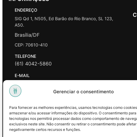
ENDEREÇO
C
SIG Qd 1, N505, Ed Barão do Rio Branco, SL 123,
A50.
Brasília/DF
CEP: 70610-410
TELEFONE
(61) 4042-5860
E-MAIL
contato@promasters.net.br
Gerenciar o consentimento
HORÁRIO DE ATENDIMENTO
segunda a sexta das 9hrs às 18hrs exceto feriados.
Para fornecer as melhores experiências, usamos tecnologias como cookies
armazenar e/ou acessar informações do dispositivo. O consentimento para
Facebook
Instagram
Youtube
tecnologias nos permitirá processar dados como comportamento de naveg
exclusivos neste site. Não consentir ou retirar o consentimento pode afetar
negativamente certos recursos e funções.