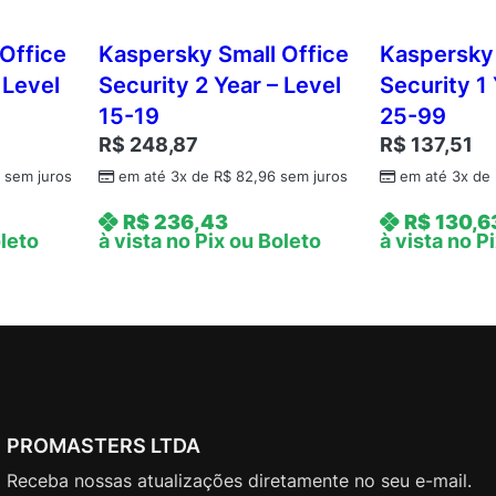
i
n
Office
Kaspersky Small Office
Kaspersky 
e
 Level
Security 2 Year – Level
Security 1 
s
15-19
25-99
s
R$
248,87
R$
137,51
S
2
sem juros
em até 3x de
R$
82,96
sem juros
em até 3x de
e
l
R$
236,43
R$
130,6
e
oleto
à vista no Pix ou Boleto
à vista no P
c
t
2
Y
e
a
r
PROMASTERS LTDA
–
L
Receba nossas atualizações diretamente no seu e-mail.