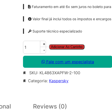
Faturamento em até 6x sem juros no boleto para 
Valor final já inclui todos os impostos e encargos
Suporte técnico especializado
K
+
Adicionar Ao Carrinho
a
-
s
p
Fale com um especialista
e
SKU:
KL4863XAPFW-2-100
r
s
Categoria:
Kaspersky
k
y
E
n
onal
Reviews (0)
d