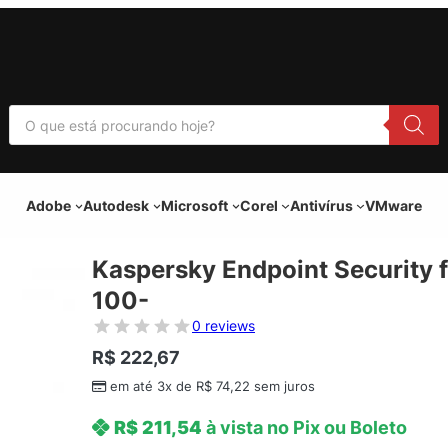
P
e
s
q
u
i
Adobe
Autodesk
Microsoft
Corel
Antivírus
VMware
s
a
r
p
Kaspersky Endpoint Security f
r
o
100-
d
u
0 reviews
t
o
R$
222,67
s
em até 3x de
R$
74,22
sem juros
R$
211,54
à vista no Pix ou Boleto