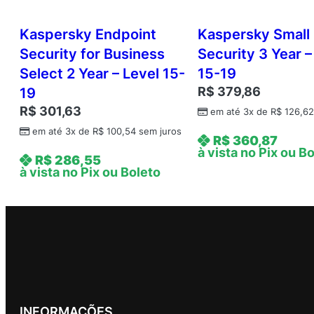
Kaspersky Endpoint
Kaspersky Small 
Security for Business
Security 3 Year –
Select 2 Year – Level 15-
15-19
R$
379,86
19
R$
301,63
em até 3x de
R$
126,6
em até 3x de
R$
100,54
sem juros
R$
360,87
à vista no Pix ou B
R$
286,55
à vista no Pix ou Boleto
INFORMAÇÕES