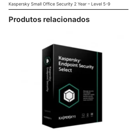
f
Kaspersky Small Office Security 2 Year – Level 5-9
i
c
Produtos relacionados
e
S
e
c
u
r
i
t
y
2
Y
e
a
r
–
L
e
v