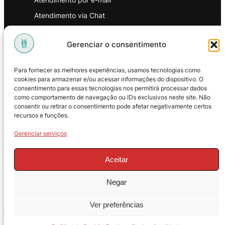
Atendimento via Chat
WhatsApp
Gerenciar o consentimento
INSTITUCIONAL
Para fornecer as melhores experiências, usamos tecnologias como
Política de Privacidade
cookies para armazenar e/ou acessar informações do dispositivo. O
consentimento para essas tecnologias nos permitirá processar dados
Política de Troca e Devoluções
como comportamento de navegação ou IDs exclusivos neste site. Não
consentir ou retirar o consentimento pode afetar negativamente certos
Política de Reembolso
recursos e funções.
Termos & Condições de Uso
Gerenciar serviços
Aceitar
Negar
© 2025 – ProMasters. CNPJ:
Ver preferências
18.269.230/0001-16. Todos os direitos
reservados.