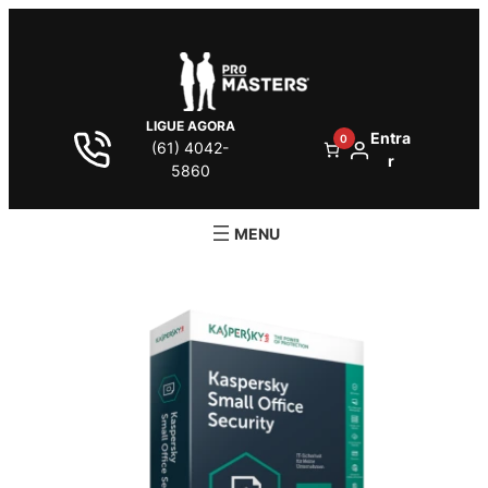
LIGUE AGORA
Entra
0
(61) 4042-
r
5860