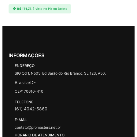
R$
171,74
à vista no Pix ou Boleto
INFORMAÇÕES
ENDEREÇO
SIG Qd 1, N505, Ed Barão do Rio Branco, SL 123, A50.
Brasília/DF
CEP: 70610-410
TELEFONE
(61) 4042-5860
E-MAIL
contato@promasters.net.br
HORÁRIO DE ATENDIMENTO