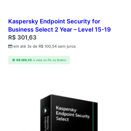
e
l
5
-
Kaspersky Endpoint Security for
9
Business Select 2 Year – Level 15-19
q
R$
301,63
u
a
em até 3x de
R$
100,54
sem juros
n
t
R$
286,55
à vista no Pix ou Boleto
i
d
a
d
e