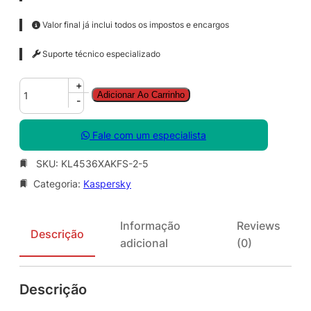
Valor final já inclui todos os impostos e encargos
Suporte técnico especializado
K
+
Adicionar Ao Carrinho
a
-
s
p
Fale com um especialista
e
r
SKU:
KL4536XAKFS-2-5
s
Categoria:
Kaspersky
k
y
S
Informação
Reviews
m
Descrição
adicional
(0)
a
l
l
Descrição
O
f