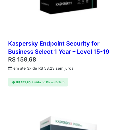
o
E
S
D
q
u
a
Kaspersky Endpoint Security for
n
t
Business Select 1 Year – Level 15-19
i
R$
159,68
d
a
em até 3x de
R$
53,23
sem juros
d
e
R$
151,70
à vista no Pix ou Boleto