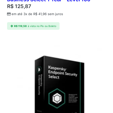
U
R$
125,87
s
e
em até 3x de
R$
41,96
sem juros
r
;
R$
119,58
à vista no Pix ou Boleto
2
–
F
i
l
e
S
e
r
v
e
r
;
1
A
n