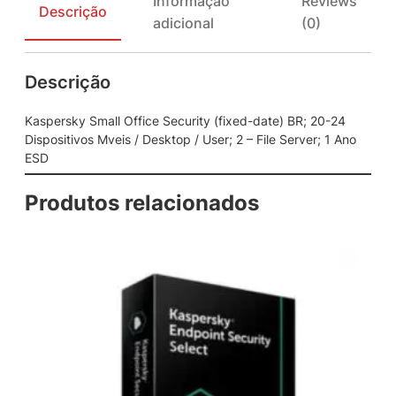
Informação
Reviews
m
Descrição
adicional
(0)
a
l
l
Descrição
O
f
f
Kaspersky Small Office Security (fixed-date) BR; 20-24
i
Dispositivos Mveis / Desktop / User; 2 – File Server; 1 Ano
c
ESD
e
S
Produtos relacionados
e
c
u
r
i
t
y
(
f
i