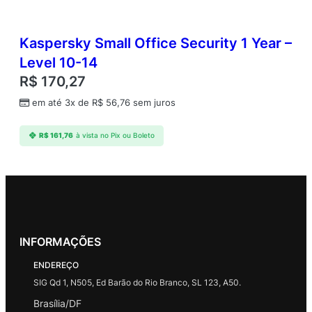
Kaspersky Small Office Security 1 Year –
Level 10-14
R$
170,27
em até 3x de
R$
56,76
sem juros
R$
161,76
à vista no Pix ou Boleto
INFORMAÇÕES
ENDEREÇO
SIG Qd 1, N505, Ed Barão do Rio Branco, SL 123, A50.
Brasília/DF