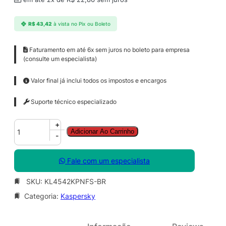
R$
43,42
à vista no Pix ou Boleto
Faturamento em até 6x sem juros no boleto para empresa
(consulte um especialista)
Valor final já inclui todos os impostos e encargos
Suporte técnico especializado
K
+
Adicionar Ao Carrinho
a
-
s
p
Fale com um especialista
e
r
SKU:
KL4542KPNFS-BR
s
Categoria:
Kaspersky
k
y
S