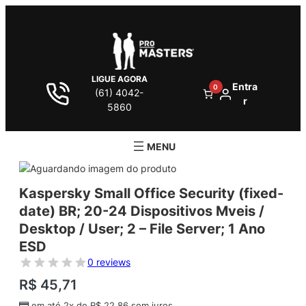
LIGUE AGORA
Entra
0
(61) 4042-
r
5860
Kaspersky Small Office Security (fixed-
date) BR; 20-24 Dispositivos Mveis /
Desktop / User; 2 – File Server; 1 Ano
ESD
0 reviews
R$
45,71
em até 2x de
R$
22,86
sem juros