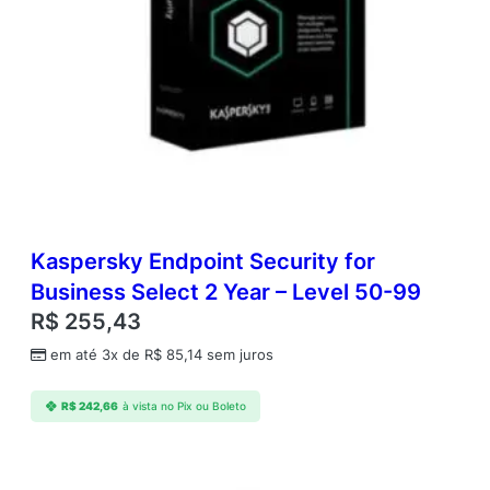
x
e
d
-
d
a
t
e
)
B
R
;
Kaspersky Endpoint Security for
2
Business Select 2 Year – Level 50-99
0
R$
255,43
-
2
em até 3x de
R$
85,14
sem juros
4
D
R$
242,66
à vista no Pix ou Boleto
i
s
p
o