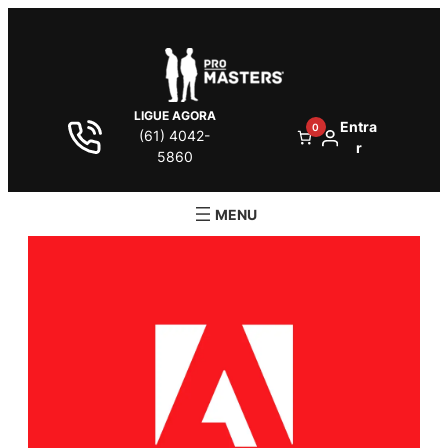
LIGUE AGORA
Entra
0
(61) 4042-
r
5860