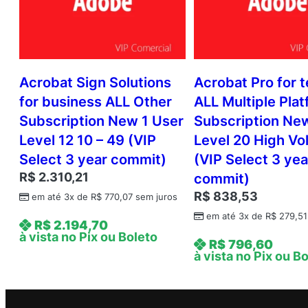
Acrobat Sign Solutions
Acrobat Pro for 
for business ALL Other
ALL Multiple Pla
Subscription New 1 User
Subscription Ne
Level 12 10 – 49 (VIP
Level 20 High V
Select 3 year commit)
(VIP Select 3 yea
R$
2.310,21
commit)
R$
838,53
em até 3x de
R$
770,07
sem juros
em até 3x de
R$
279,51
R$
2.194,70
à vista no Pix ou Boleto
R$
796,60
à vista no Pix ou B