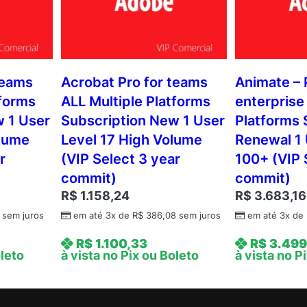
teams
Acrobat Pro for teams
Animate – 
tforms
ALL Multiple Platforms
enterprise
w 1 User
Subscription New 1 User
Platforms 
olume
Level 17 High Volume
Renewal 1 
r
(VIP Select 3 year
100+ (VIP 
commit)
commit)
R$
1.158,24
R$
3.683,16
sem juros
em até 3x de
R$
386,08
sem juros
em até 3x de
R$
1.100,33
R$
3.499
oleto
à vista no Pix ou Boleto
à vista no P