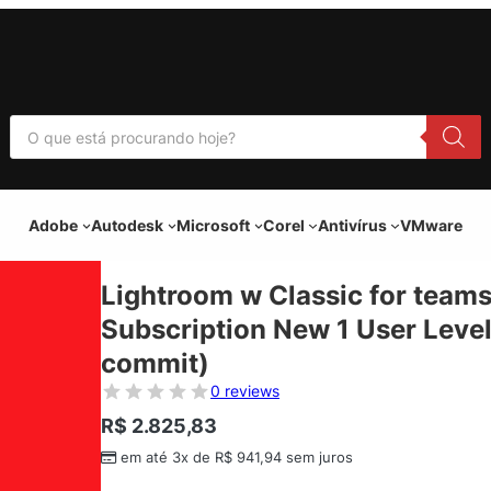
P
e
s
q
u
i
Adobe
Autodesk
Microsoft
Corel
Antivírus
VMware
s
a
r
p
Lightroom w Classic for teams
r
o
Subscription New 1 User Level
d
u
commit)
t
o
0 reviews
s
R$
2.825,83
em até 3x de
R$
941,94
sem juros