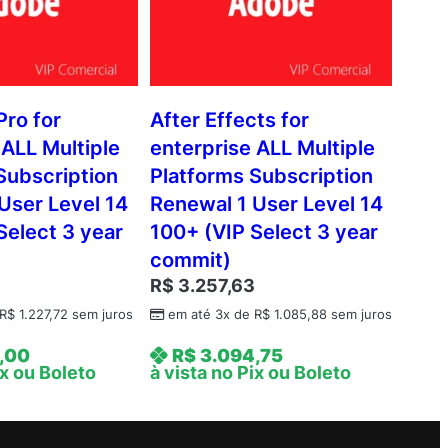
Pro for
After Effects for
 ALL Multiple
enterprise ALL Multiple
Subscription
Platforms Subscription
User Level 14
Renewal 1 User Level 14
Select 3 year
100+ (VIP Select 3 year
commit)
R$
3.257,63
R$
1.227,72
sem juros
em até 3x de
R$
1.085,88
sem juros
,00
R$
3.094,75
ix ou Boleto
à vista no Pix ou Boleto