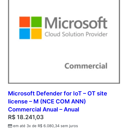
i
a
l
A
n
u
a
l
–
A
n
u
a
l
q
u
Microsoft Defender for IoT – OT site
a
license – M (NCE COM ANN)
n
t
Commercial Anual – Anual
i
R$
18.241,03
d
a
em até 3x de
R$
6.080,34
sem juros