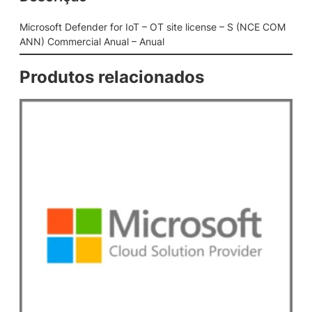
e
r
Microsoft Defender for IoT – OT site license – S (NCE COM
f
ANN) Commercial Anual – Anual
o
r
Produtos relacionados
I
o
T
–
O
T
s
i
t
e
l
i
c
e
n
s