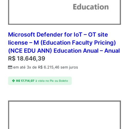
e
–
S
(
N
C
Microsoft Defender for IoT – OT site
E
license – M (Education Faculty Pricing)
C
(NCE EDU ANN) Education Anual – Anual
O
M
R$
18.646,39
A
em até 3x de
R$
6.215,46
sem juros
N
N
)
R$
17.714,07
à vista no Pix ou Boleto
C
o
m
m
e
r
c