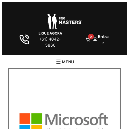
LIGUE AGORA
Entra
0
(61) 4042-
r
5860