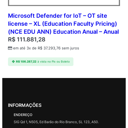
Microsoft Defender for IoT – OT site
license – XL (Education Faculty Pricing)
(NCE EDU ANN) Education Anual – Anual
R$
111.881,28
em até 3x de
R$
37.293,76
sem juros
R$
106.287,22
à vista no Pix ou Boleto
INFORMAÇÕES
ENDEREÇO
SIG Qd 1, N505, Ed Barão do Rio Branco, SL 123, A50.