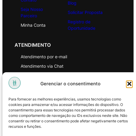
Blog
Seja Nosso
Solicitar Proposta
Parceiro
Registro de
Minha Conta
Oportunidade
ATENDIMENTO
Atendimento por e-mail
Atendimento via Chat
WhatsApp
Gerenciar o consentimento
INSTITUCIONAL
Para fornecer as melhores experiências, usamos tecnologias como
Política de Privacidade
cookies para armazenar e/ou acessar informações do dispositivo. O
consentimento para essas tecnologias nos permitirá processar dados
Política de Troca e Devoluções
como comportamento de navegação ou IDs exclusivos neste site. Não
consentir ou retirar o consentimento pode afetar negativamente certos
Política de Reembolso
recursos e funções.
Termos & Condições de Uso