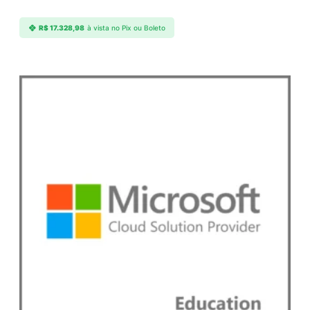
d
e
R$
17.328,98
à vista no Pix ou Boleto