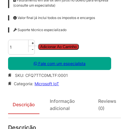
Faturamento em até 6x sem juros no boleto para empresa
(consulte um especialista)
Valor final já inclui todos os impostos e encargos
Suporte técnico especializado
M
+
Adicionar Ao Carrinho
i
-
c
r
Fale com um especialista
o
s
SKU:
CFQ7TTC0MLTF:0001
o
Categoria:
Microsoft IoT
f
t
D
Informação
Reviews
e
Descrição
adicional
(0)
f
e
n
Descrição
d