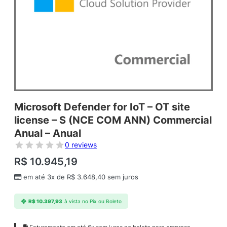
Microsoft Defender for IoT – OT site
license – S (NCE COM ANN) Commercial
Anual – Anual
0 reviews
R$
10.945,19
em até 3x de
R$
3.648,40
sem juros
R$
10.397,93
à vista no Pix ou Boleto