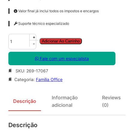
Valor final já inclui todos os impostos e encargos
Suporte técnico especializado
O
+
Adicionar Ao Carrinho
f
-
f
i
Fale com um especialista
c
e
SKU:
269-17067
P
Categoria:
Família Office
r
o
f
Informação
Reviews
e
Descrição
adicional
(0)
s
s
i
Descrição
o
n