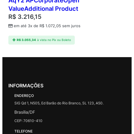
AqY2 APCorporateOpen
ValueAdditional Product
R$
3.216,15
em até 3x de
R$
1.072,05
sem juros
R$
3.055,34
à vista no Pix ou Boleto
INFORMAÇÕES
ENDEREÇO
SIG Qd 1, N505, Ed Barão do Rio Branco, SL 123, A50.
Brasília/DF
CEP: 70610-410
TELEFONE