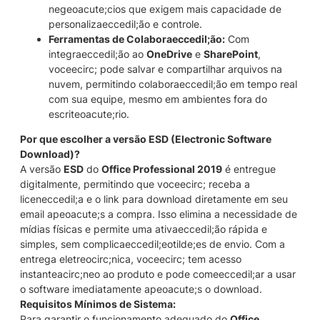
negeoacute;cios que exigem mais capacidade de
personalizaeccedil;ão e controle.
Ferramentas de Colaboraeccedil;ão:
Com
integraeccedil;ão ao
OneDrive
e
SharePoint
,
voceecirc; pode salvar e compartilhar arquivos na
nuvem, permitindo colaboraeccedil;ão em tempo real
com sua equipe, mesmo em ambientes fora do
escriteoacute;rio.
Por que escolher a versão ESD (Electronic Software
Download)?
A versão
ESD
do
Office Professional 2019
é entregue
digitalmente, permitindo que voceecirc; receba a
liceneccedil;a e o link para download diretamente em seu
email apeoacute;s a compra. Isso elimina a necessidade de
mídias físicas e permite uma ativaeccedil;ão rápida e
simples, sem complicaeccedil;eotilde;es de envio. Com a
entrega eletreocirc;nica, voceecirc; tem acesso
instanteacirc;neo ao produto e pode comeeccedil;ar a usar
o software imediatamente apeoacute;s o download.
Requisitos Mínimos de Sistema:
Para garantir o funcionamento adequado do
Office