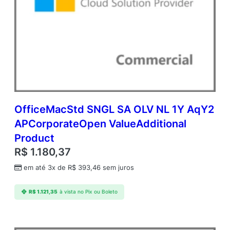
OfficeMacStd SNGL SA OLV NL 1Y AqY2
APCorporateOpen ValueAdditional
Product
R$
1.180,37
em até 3x de
R$
393,46
sem juros
R$
1.121,35
à vista no Pix ou Boleto