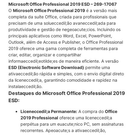
a
Microsoft Office Professional 2019 ESD – 269-17067
l
O
Microsoft Office Professional 2019
é a versão mais
2
completa da suíte Office, criada para profissionais que
0
precisam de uma solueccedil;ão avaneccedil;ada para
1
produtividade e gestão de negeoacute;cios. Incluindo os
9
principais aplicativos como Word, Excel, PowerPoint,
E
Outlook, além de Access e Publisher, o Office Professional
S
2019 oferece uma gama completa de ferramentas para
D
criar, editar, organizar e compartilhar
D
informaeccedil;eotilde;es de maneira eficiente. A versão
o
ESD (Electronic Software Download)
permite uma
w
ativaeccedil;ão rápida e simples, com o envio digital direto
n
da liceneccedil;a, garantindo comodidade e rapidez na
l
instalaeccedil;ão.
o
Destaques do Microsoft Office Professional 2019
a
ESD:
d
q
Liceneccedil;a Permanente:
A compra do
Office
u
2019 Professional
oferece uma liceneccedil;a
a
perpétua para um euacute;nico PC, sem assinaturas
n
recorrentes. Apeoacute;s a ativaeccedil;ão,