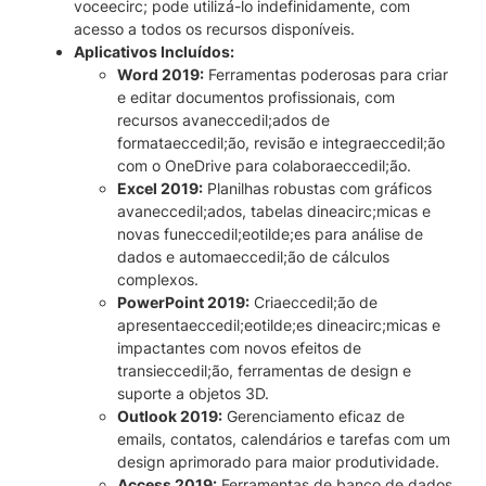
t
voceecirc; pode utilizá-lo indefinidamente, com
i
acesso a todos os recursos disponíveis.
d
Aplicativos Incluídos:
a
Word 2019:
Ferramentas poderosas para criar
d
e editar documentos profissionais, com
e
recursos avaneccedil;ados de
formataeccedil;ão, revisão e integraeccedil;ão
com o OneDrive para colaboraeccedil;ão.
Excel 2019:
Planilhas robustas com gráficos
avaneccedil;ados, tabelas dineacirc;micas e
novas funeccedil;eotilde;es para análise de
dados e automaeccedil;ão de cálculos
complexos.
PowerPoint 2019:
Criaeccedil;ão de
apresentaeccedil;eotilde;es dineacirc;micas e
impactantes com novos efeitos de
transieccedil;ão, ferramentas de design e
suporte a objetos 3D.
Outlook 2019:
Gerenciamento eficaz de
emails, contatos, calendários e tarefas com um
design aprimorado para maior produtividade.
Access 2019:
Ferramentas de banco de dados