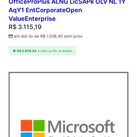
OfficeProPlus ALNG LicSAPk OLV NL 1Y
AqY1 EntCorporateOpen
ValueEnterprise
R$
3.115,19
em até 3x de
R$
1.038,40
sem juros
R$
2.959,43
à vista no Pix ou Boleto