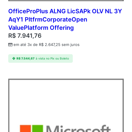
OfficeProPlus ALNG LicSAPk OLV NL 3Y
AqY1 PltfrmCorporateOpen
ValuePlatform Offering
R$
7.941,76
em até 3x de
R$
2.647,25
sem juros
R$
7.544,67
à vista no Pix ou Boleto