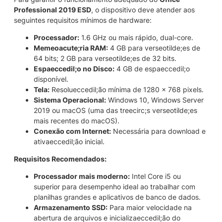
Professional 2019 ESD
, o dispositivo deve atender aos
seguintes requisitos mínimos de hardware:
Processador:
1.6 GHz ou mais rápido, dual-core.
Memeoacute;ria RAM:
4 GB para verseotilde;es de
64 bits; 2 GB para verseotilde;es de 32 bits.
Espaeccedil;o no Disco:
4 GB de espaeccedil;o
disponível.
Tela:
Resolueccedil;ão mínima de 1280 x 768 pixels.
Sistema Operacional:
Windows 10, Windows Server
2019 ou macOS (uma das treecirc;s verseotilde;es
mais recentes do macOS).
Conexão com Internet:
Necessária para download e
ativaeccedil;ão inicial.
Requisitos Recomendados:
Processador mais moderno:
Intel Core i5 ou
superior para desempenho ideal ao trabalhar com
planilhas grandes e aplicativos de banco de dados.
Armazenamento SSD:
Para maior velocidade na
abertura de arquivos e inicializaeccedil;ão do