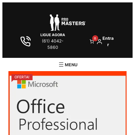
LIGUE AGORA
Entra
0
(61) 4042-
r
5860
OFERTA!