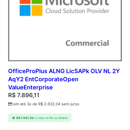
OfficeProPlus ALNG LicSAPk OLV NL 2Y
AqY2 EntCorporateOpen
ValueEnterprise
R$
7.896,11
em até 3x de
R$
2.632,04
sem juros
R$
7.501,30
à vista no Pix ou Boleto