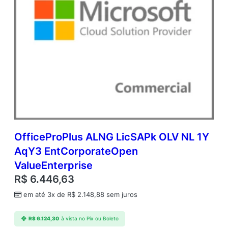
OfficeProPlus ALNG LicSAPk OLV NL 1Y
AqY3 EntCorporateOpen
ValueEnterprise
R$
6.446,63
em até 3x de
R$
2.148,88
sem juros
R$
6.124,30
à vista no Pix ou Boleto