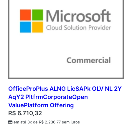
d
a
d
e
OfficeProPlus ALNG LicSAPk OLV NL 2Y
AqY2 PltfrmCorporateOpen
ValuePlatform Offering
R$
6.710,32
em até 3x de
R$
2.236,77
sem juros