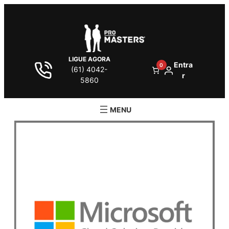
LIGUE AGORA
Entra
0
(61) 4042-
r
5860