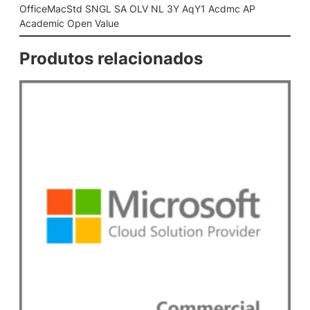
S
OfficeMacStd SNGL SA OLV NL 3Y AqY1 Acdmc AP
A
Academic Open Value
O
L
Produtos relacionados
V
N
L
3
Y
A
q
Y
1
A
c
d
m
c
A
P
A