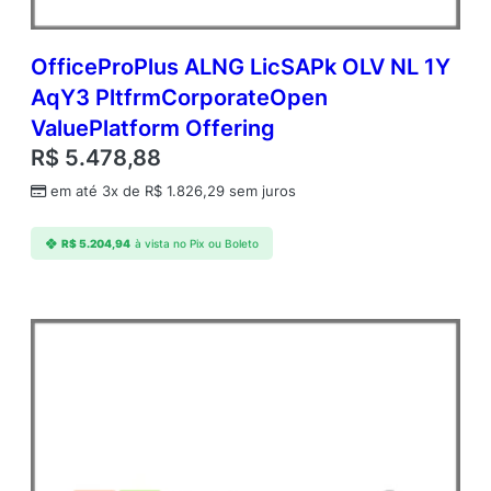
OfficeProPlus ALNG LicSAPk OLV NL 1Y
AqY3 PltfrmCorporateOpen
ValuePlatform Offering
R$
5.478,88
em até 3x de
R$
1.826,29
sem juros
R$
5.204,94
à vista no Pix ou Boleto