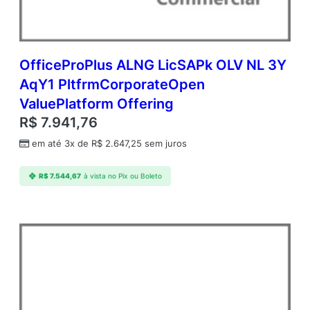
c
a
d
e
m
OfficeProPlus ALNG LicSAPk OLV NL 3Y
i
AqY1 PltfrmCorporateOpen
c
ValuePlatform Offering
O
p
R$
7.941,76
e
em até 3x de
R$
2.647,25
sem juros
n
V
a
R$
7.544,67
à vista no Pix ou Boleto
l
u
e
q
u
a
n
t
i