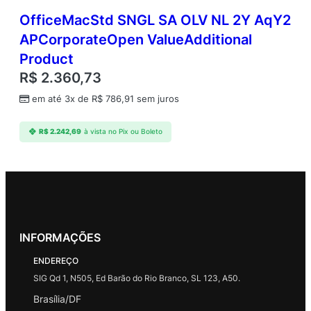
OfficeMacStd SNGL SA OLV NL 2Y AqY2
APCorporateOpen ValueAdditional
Product
R$
2.360,73
em até 3x de
R$
786,91
sem juros
R$
2.242,69
à vista no Pix ou Boleto
INFORMAÇÕES
ENDEREÇO
SIG Qd 1, N505, Ed Barão do Rio Branco, SL 123, A50.
Brasília/DF