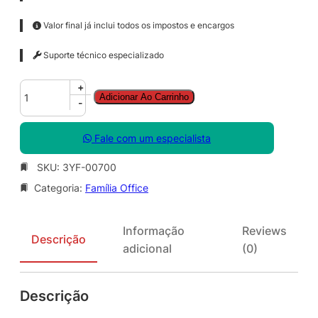
Valor final já inclui todos os impostos e encargos
Suporte técnico especializado
O
+
Adicionar Ao Carrinho
f
-
f
i
Fale com um especialista
c
e
SKU:
3YF-00700
M
Categoria:
Família Office
a
c
S
Informação
Reviews
t
Descrição
adicional
(0)
d
S
N
Descrição
G
L