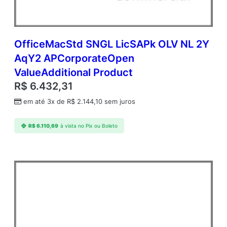
OfficeMacStd SNGL LicSAPk OLV NL 2Y
AqY2 APCorporateOpen
ValueAdditional Product
R$
6.432,31
em até 3x de
R$
2.144,10
sem juros
R$
6.110,69
à vista no Pix ou Boleto