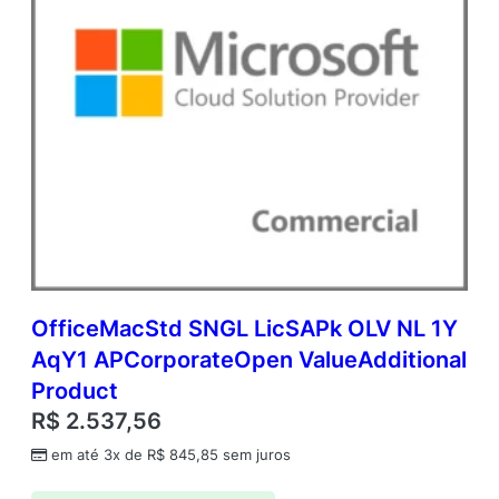
OfficeMacStd SNGL LicSAPk OLV NL 1Y
AqY1 APCorporateOpen ValueAdditional
Product
R$
2.537,56
em até 3x de
R$
845,85
sem juros