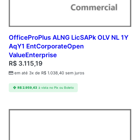
c
O
f
f
i
c
OfficeProPlus ALNG LicSAPk OLV NL 1Y
e
AqY1 EntCorporateOpen
S
ValueEnterprise
t
d
R$
3.115,19
A
em até 3x de
R$
1.038,40
sem juros
P
A
c
R$
2.959,43
à vista no Pix ou Boleto
a
d
e
m
i
c
O