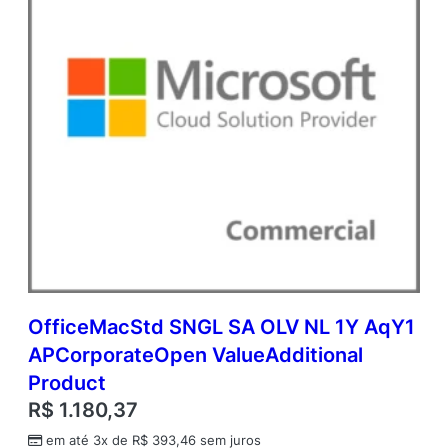
p
e
n
V
a
l
u
e
q
u
a
n
t
i
d
a
OfficeMacStd SNGL SA OLV NL 1Y AqY1
d
APCorporateOpen ValueAdditional
e
Product
R$
1.180,37
em até 3x de
R$
393,46
sem juros