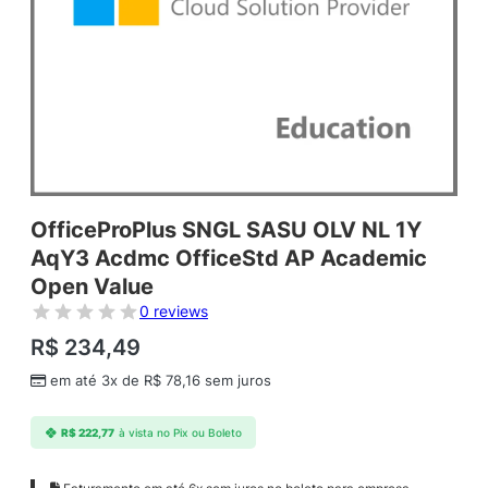
OfficeProPlus SNGL SASU OLV NL 1Y
AqY3 Acdmc OfficeStd AP Academic
Open Value
0 reviews
R$
234,49
em até 3x de
R$
78,16
sem juros
R$
222,77
à vista no Pix ou Boleto