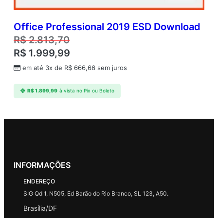
Office Professional 2019 ESD Download
R$
2.813,70
R$
1.999,99
em até 3x de
R$
666,66
sem juros
R$
1.899,99
à vista no Pix ou Boleto
INFORMAÇÕES
ENDEREÇO
SIG Qd 1, N505, Ed Barão do Rio Branco, SL 123, A50.
Brasília/DF