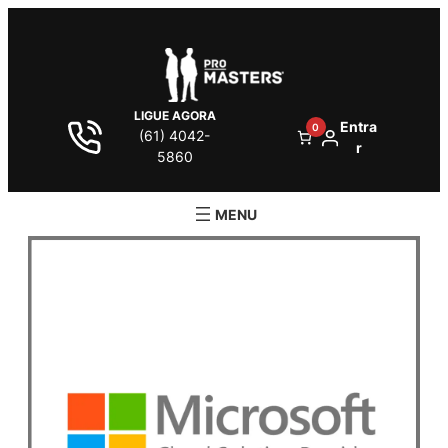
LIGUE AGORA
Entra
0
(61) 4042-
r
5860