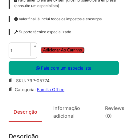
Faturamento em até 6x sem juros no boleto para empresa
(consulte um especialista)
Valor final já inclui todos os impostos e encargos
Suporte técnico especializado
O
+
Adicionar Ao Carrinho
f
-
f
i
Fale com um especialista
c
e
SKU:
79P-05774
P
Categoria:
Família Office
r
o
P
Informação
Reviews
l
Descrição
adicional
(0)
u
s
S
Descrição
N