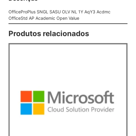
G
L
OfficeProPlus SNGL SASU OLV NL 1Y AqY3 Acdmc
S
OfficeStd AP Academic Open Value
A
S
Produtos relacionados
U
O
L
V
N
L
1
Y
A
q
Y
3
A
c
d
m