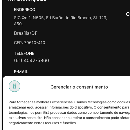
ENDEREÇO
C
SIG Qd 1, N505, Ed Barão do Rio Branco, SL 123,
A50.
Brasília/DF
CEP: 70610-410
TELEFONE
(61) 4042-5860
E-MAIL
contato@promasters.net.br
Gerenciar o consentimento
HORÁRIO DE ATENDIMENTO
segunda a sexta das 9hrs às 18hrs exceto feriados.
Para fornecer as melhores experiências, usamos tecnologias como cookies
armazenar e/ou acessar informações do dispositivo. O consentimento para
Facebook
Instagram
Youtube
tecnologias nos permitirá processar dados como comportamento de naveg
exclusivos neste site. Não consentir ou retirar o consentimento pode afetar
negativamente certos recursos e funções.