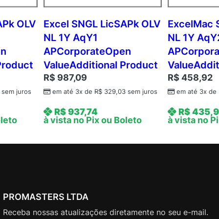
a
d
APk OLV
Excel SNGL LicSAPk OLV
ExcelMac 
e
NL 1Y AqY1
NL 1Y AqY
m
en
APCorporateOpen
APCorpor
i
Product
ValueAdditional Product
ValueAddit
c
R$
987,09
R$
458,92
O
p
sem juros
em até 3x de
R$
329,03
sem juros
em até 3x de
e
R$
937,74
R$
435,9
n
oleto
à vista no Pix ou Boleto
à vista no P
V
a
l
u
e
q
PROMASTERS LTDA
u
a
Receba nossas atualizações diretamente no seu e-mail.