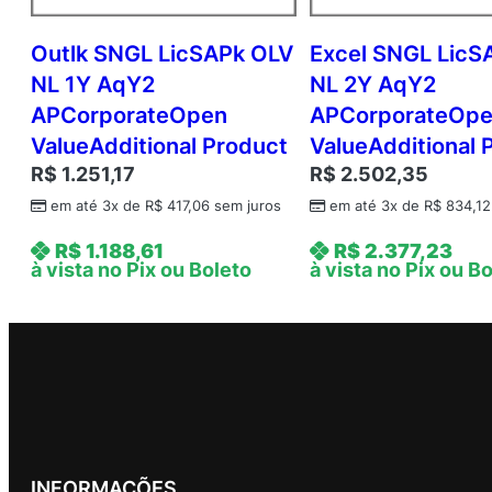
Outlk SNGL LicSAPk OLV
Excel SNGL LicS
NL 1Y AqY2
NL 2Y AqY2
APCorporateOpen
APCorporateOp
ValueAdditional Product
ValueAdditional 
R$
1.251,17
R$
2.502,35
em até 3x de
R$
417,06
sem juros
em até 3x de
R$
834,12
R$
1.188,61
R$
2.377,23
à vista no Pix ou Boleto
à vista no Pix ou B
INFORMAÇÕES