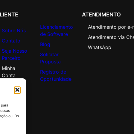
n
t
LIENTE
ATENDIMENTO
i
d
Licenciamento
Atendimento por e-
Sobre Nós
a
de Software
Atendimento via Ch
d
Contato
Blog
e
WhatsApp
Seja Nosso
Solicitar
Parceiro
Proposta
Minha
Registro de
Conta
Oportunidade
 para
 essas
ação ou IDs