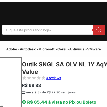
P
e
s
q
u
i
Adobe
Autodesk
Microsoft
Corel
Antivírus
VMware
s
a
r
p
Outlk SNGL SA OLV NL 1Y Aq
r
o
Value
d
u
0 reviews
t
o
R$
68,88
s
em até 3x de
R$
22,96
sem juros
R$
65,44
à vista no Pix ou Boleto