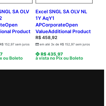
SNGL SA OLV
Excel SNGL SA OLV NL
2
1Y AqY1
ateOpen
APCorporateOpen
ional Product
ValueAdditional Product
R$
458,92
R$
152,97
sem juros
em até 3x de
R$
152,97
sem juros
7
R$
435,97
ix ou Boleto
à vista no Pix ou Boleto