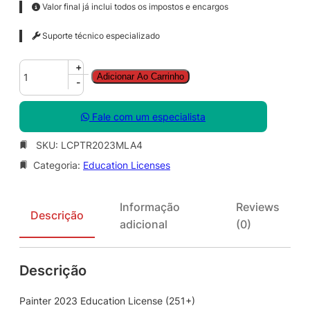
Valor final já inclui todos os impostos e encargos
Suporte técnico especializado
P
+
Adicionar Ao Carrinho
a
-
i
n
Fale com um especialista
t
e
SKU:
LCPTR2023MLA4
r
Categoria:
Education Licenses
2
0
2
Informação
Reviews
3
Descrição
adicional
(0)
E
d
u
Descrição
c
a
t
Painter 2023 Education License (251+)