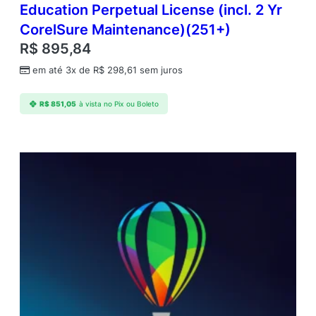
Education Perpetual License (incl. 2 Yr
CorelSure Maintenance)(251+)
R$
895,84
em até 3x de
R$
298,61
sem juros
R$
851,05
à vista no Pix ou Boleto