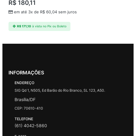
R$
180,11
em até 3x de
R$
60,04
sem juros
R$
171,10
à vista no Pix ou Boleto
INFORMAÇÕES
ENDEREÇO
SIG Qd 1, N505, Ed Barão do Rio Branco, SL 123, A50.
Brasília/DF
CEP: 70610-410
TELEFONE
(61) 4042-5860