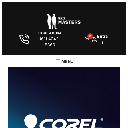
LIGUE AGORA
Entra
0
(61) 4042-
r
5860