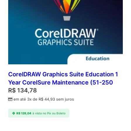
CorelDRAW Graphics Suite Education 1
Year CorelSure Maintenance (51-250
R$
134,78
em até 3x de
R$
44,93
sem juros
R$
128,04
à vista no Pix ou Boleto