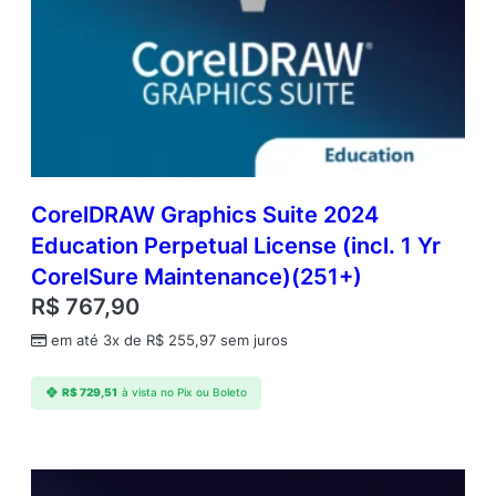
CorelDRAW Graphics Suite 2024
Education Perpetual License (incl. 1 Yr
CorelSure Maintenance)(251+)
R$
767,90
em até 3x de
R$
255,97
sem juros
R$
729,51
à vista no Pix ou Boleto