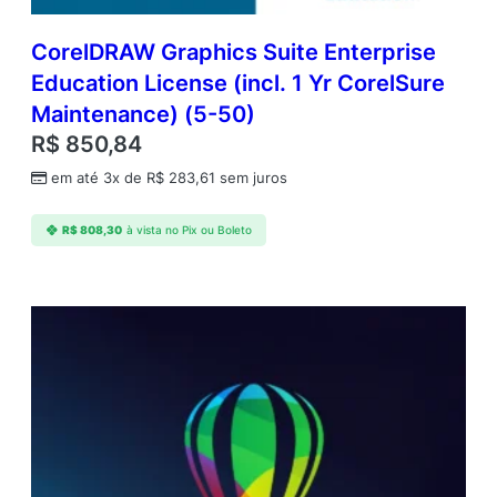
d
a
CorelDRAW Graphics Suite Enterprise
d
Education License (incl. 1 Yr CorelSure
e
Maintenance) (5-50)
R$
850,84
em até 3x de
R$
283,61
sem juros
R$
808,30
à vista no Pix ou Boleto