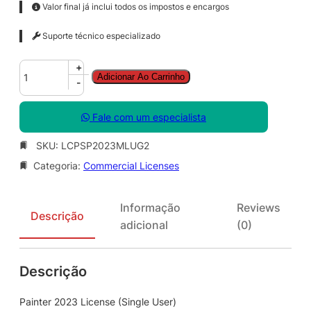
Valor final já inclui todos os impostos e encargos
Suporte técnico especializado
P
+
Adicionar Ao Carrinho
a
-
i
n
Fale com um especialista
t
e
SKU:
LCPSP2023MLUG2
r
Categoria:
Commercial Licenses
2
0
2
Informação
Reviews
3
Descrição
adicional
(0)
L
i
c
Descrição
e
n
s
Painter 2023 License (Single User)