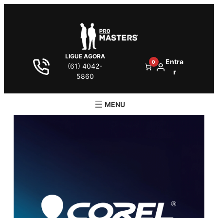
LIGUE AGORA
Entra
0
(61) 4042-
r
5860