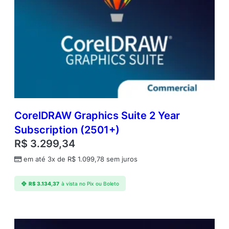
CorelDRAW Graphics Suite 2 Year
Subscription (2501+)
R$
3.299,34
em até 3x de
R$
1.099,78
sem juros
R$
3.134,37
à vista no Pix ou Boleto