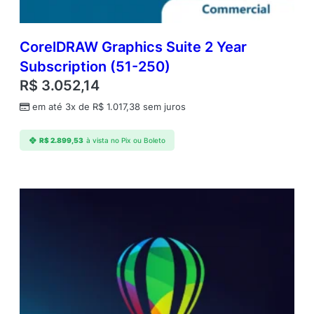
CorelDRAW Graphics Suite 2 Year
Subscription (51-250)
R$
3.052,14
em até 3x de
R$
1.017,38
sem juros
R$
2.899,53
à vista no Pix ou Boleto