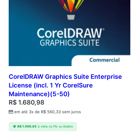
CorelDRAW Graphics Suite Enterprise
License (incl. 1 Yr CorelSure
Maintenance)(5-50)
R$
1.680,98
em até 3x de
R$
560,33
sem juros
R$
1.596,93
à vista no Pix ou Boleto