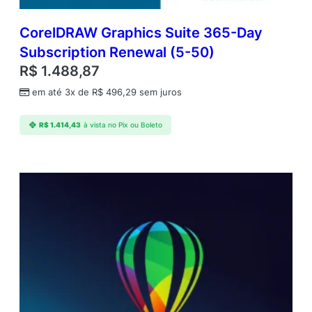
e
CorelDRAW Graphics Suite 365-Day
Subscription Renewal (5-50)
R$
1.488,87
em até 3x de
R$
496,29
sem juros
R$
1.414,43
à vista no Pix ou Boleto