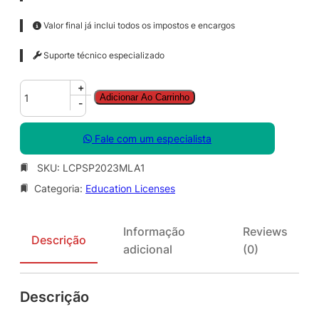
Valor final já inclui todos os impostos e encargos
Suporte técnico especializado
P
+
Adicionar Ao Carrinho
a
-
i
n
Fale com um especialista
t
S
SKU:
LCPSP2023MLA1
h
Categoria:
Education Licenses
o
p
P
Informação
Reviews
r
Descrição
adicional
(0)
o
2
0
Descrição
2
3