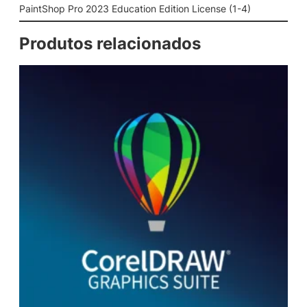
E
PaintShop Pro 2023 Education Edition License (1-4)
d
u
Produtos relacionados
c
a
t
i
o
n
E
d
i
t
i
o
n
L
i
c
e
n