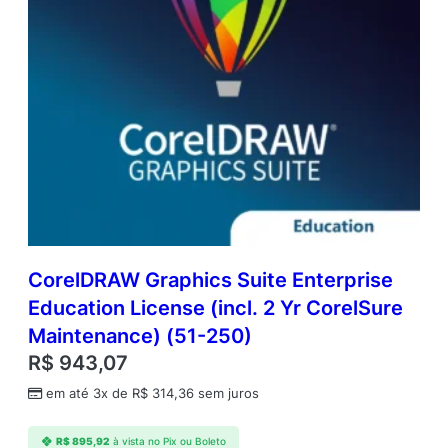
CorelDRAW Graphics Suite Enterprise
Education License (incl. 2 Yr CorelSure
Maintenance) (51-250)
R$
943,07
em até 3x de
R$
314,36
sem juros
R$
895,92
à vista no Pix ou Boleto