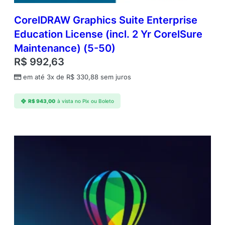
CorelDRAW Graphics Suite Enterprise
Education License (incl. 2 Yr CorelSure
Maintenance) (5-50)
R$
992,63
em até 3x de
R$
330,88
sem juros
R$
943,00
à vista no Pix ou Boleto