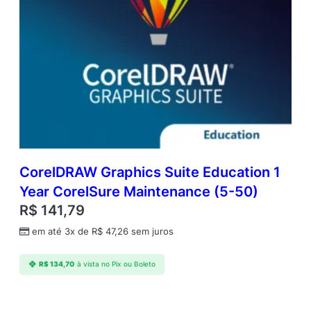
CorelDRAW Graphics Suite Education 1
Year CorelSure Maintenance (5-50)
R$
141,79
em até 3x de
R$
47,26
sem juros
R$
134,70
à vista no Pix ou Boleto