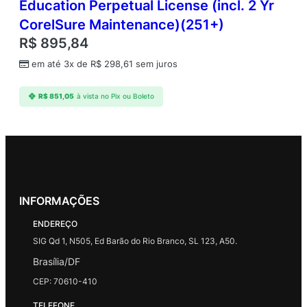
Education Perpetual License (incl. 2 Yr
CorelSure Maintenance)(251+)
R$
895,84
em até 3x de
R$
298,61
sem juros
R$
851,05
à vista no Pix ou Boleto
INFORMAÇÕES
ENDEREÇO
SIG Qd 1, N505, Ed Barão do Rio Branco, SL 123, A50.
Brasília/DF
CEP: 70610-410
TELEFONE