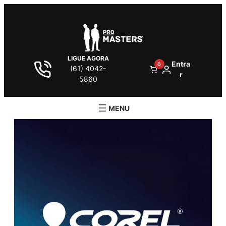
LIGUE AGORA
Entra
0
(61) 4042-
r
5860