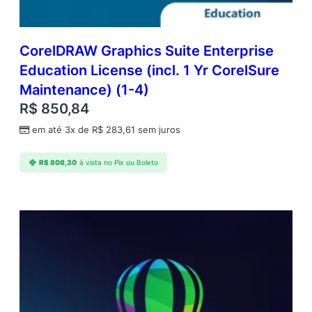
s
e
(
1
CorelDRAW Graphics Suite Enterprise
-
Education License (incl. 1 Yr CorelSure
4
Maintenance) (1-4)
)
q
R$
850,84
u
em até 3x de
R$
283,61
sem juros
a
n
t
R$
808,30
à vista no Pix ou Boleto
i
d
a
d
e