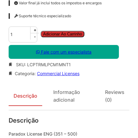
Valor final já inclui todos os impostos e encargos
Suporte técnico especializado
P
+
Adicionar Ao Carrinho
a
-
r
a
Fale com um especialista
d
o
SKU:
LCPTRMLPCM1MNT1
x
Categoria:
Commercial Licenses
L
i
c
Informação
Reviews
e
Descrição
adicional
(0)
n
s
e
Descrição
E
N
G
Paradox License ENG (351 – 500)