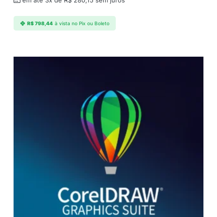
em até 3x de
R$
280,15
sem juros
R$
798,44
à vista no Pix ou Boleto