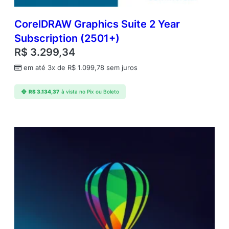
CorelDRAW Graphics Suite 2 Year
Subscription (2501+)
R$
3.299,34
em até 3x de
R$
1.099,78
sem juros
R$
3.134,37
à vista no Pix ou Boleto