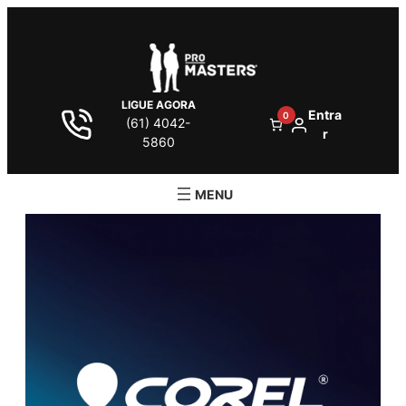
LIGUE AGORA
Entra
0
(61) 4042-
r
5860