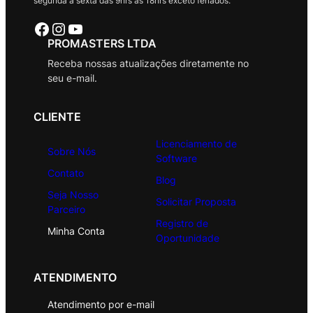
segunda a sexta das 9hrs às 18hrs exceto feriados.
Facebook
Instagram
Youtube
PROMASTERS LTDA
Receba nossas atualizações diretamente no
seu e-mail.
CLIENTE
Licenciamento de
Sobre Nós
Software
Contato
Blog
Seja Nosso
Solicitar Proposta
Parceiro
Registro de
Minha Conta
Oportunidade
ATENDIMENTO
Atendimento por e-mail