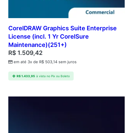
CorelDRAW Graphics Suite Enterprise
License (incl. 1 Yr CorelSure
Maintenance)(251+)
R$
1.509,42
em até 3x de
R$
503,14
sem juros
R$
1.433,95
à vista no Pix ou Boleto