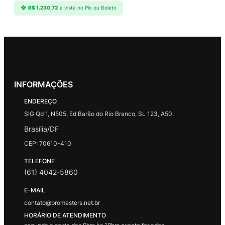
R$
1.230,72
à vista no Pix ou Boleto
INFORMAÇÕES
ENDEREÇO
SIG Qd 1, N505, Ed Barão do Rio Branco, SL 123, A50.
Brasília/DF
CEP: 70610-410
TELEFONE
(61) 4042-5860
E-MAIL
contato@promasters.net.br
HORÁRIO DE ATENDIMENTO