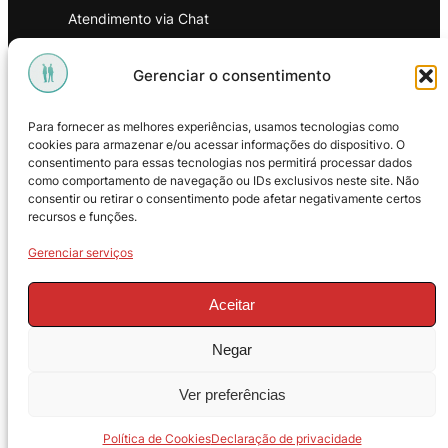
Atendimento via Chat
WhatsApp
Gerenciar o consentimento
INSTITUCIONAL
Para fornecer as melhores experiências, usamos tecnologias como
Política de Privacidade
cookies para armazenar e/ou acessar informações do dispositivo. O
consentimento para essas tecnologias nos permitirá processar dados
Política de Troca e Devoluções
como comportamento de navegação ou IDs exclusivos neste site. Não
consentir ou retirar o consentimento pode afetar negativamente certos
Política de Reembolso
recursos e funções.
Termos & Condições de Uso
Gerenciar serviços
Aceitar
Negar
© 2025 – ProMasters. CNPJ:
Ver preferências
18.269.230/0001-16. Todos os direitos
reservados.
Política de Cookies
Declaração de privacidade