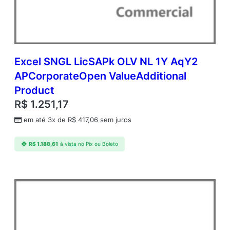
e
n
V
a
l
u
Excel SNGL LicSAPk OLV NL 1Y AqY2
e
APCorporateOpen ValueAdditional
A
Product
d
d
R$
1.251,17
i
em até 3x de
R$
417,06
sem juros
t
i
o
R$
1.188,61
à vista no Pix ou Boleto
n
a
l
P
r
o
d