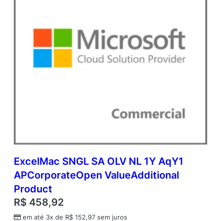
u
c
t
q
u
a
n
t
i
d
a
d
e
ExcelMac SNGL SA OLV NL 1Y AqY1
APCorporateOpen ValueAdditional
Product
R$
458,92
em até 3x de
R$
152,97
sem juros