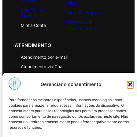
Blog
Seja Nosso
Solicitar Proposta
Parceiro
Registro de
Minha Conta
Oportunidade
ATENDIMENTO
Atendimento por e-mail
Atendimento via Chat
WhatsApp
Gerenciar o consentimento
INSTITUCIONAL
Para fornecer as melhores experiências, usamos tecnologias como
Política de Privacidade
cookies para armazenar e/ou acessar informações do dispositivo. O
consentimento para essas tecnologias nos permitirá processar dados
Política de Troca e Devoluções
como comportamento de navegação ou IDs exclusivos neste site. Não
consentir ou retirar o consentimento pode afetar negativamente certos
Política de Reembolso
recursos e funções.
Termos & Condições de Uso