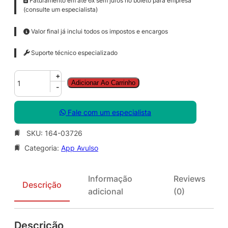
Faturamento em até 6x sem juros no boleto para empresa
(consulte um especialista)
Valor final já inclui todos os impostos e encargos
Suporte técnico especializado
P
+
Adicionar Ao Carrinho
b
-
l
s
Fale com um especialista
h
r
SKU:
164-03726
S
Categoria:
App Avulso
N
G
L
Informação
Reviews
S
Descrição
adicional
(0)
A
O
L
Descrição
V