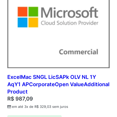
ExcelMac SNGL LicSAPk OLV NL 1Y
AqY1 APCorporateOpen ValueAdditional
Product
R$
987,09
em até 3x de
R$
329,03
sem juros