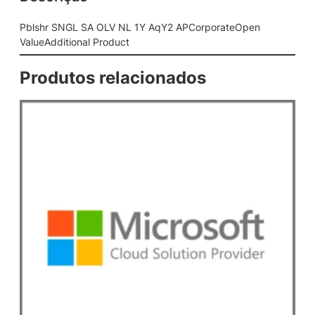
N
L
Pblshr SNGL SA OLV NL 1Y AqY2 APCorporateOpen
1
ValueAdditional Product
Y
A
Produtos relacionados
q
Y
2
A
P
C
o
r
p
o
r
a
t
e
O
p