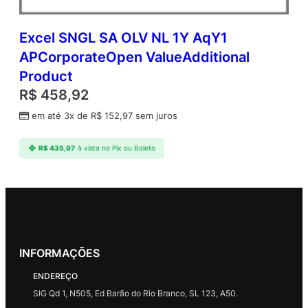
Excel SNGL SA OLV NL 1Y AqY1
APCorporateOpen ValueAdditional
Product
R$
458,92
em até 3x de
R$
152,97
sem juros
R$
435,97
à vista no Pix ou Boleto
INFORMAÇÕES
ENDEREÇO
SIG Qd 1, N505, Ed Barão do Rio Branco, SL 123, A50.