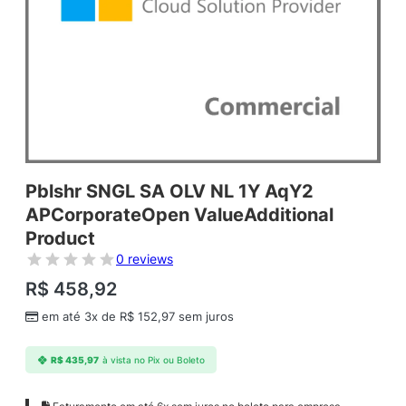
Pblshr SNGL SA OLV NL 1Y AqY2
APCorporateOpen ValueAdditional
Product
0 reviews
R$
458,92
em até 3x de
R$
152,97
sem juros
R$
435,97
à vista no Pix ou Boleto