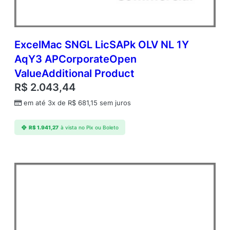
ExcelMac SNGL LicSAPk OLV NL 1Y
AqY3 APCorporateOpen
ValueAdditional Product
R$
2.043,44
em até 3x de
R$
681,15
sem juros
R$
1.941,27
à vista no Pix ou Boleto