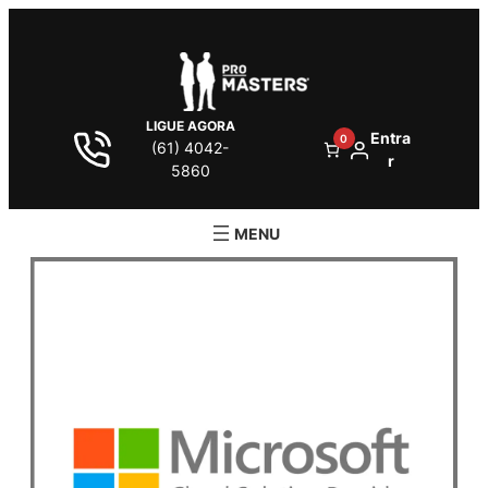
LIGUE AGORA
Entra
0
(61) 4042-
r
5860