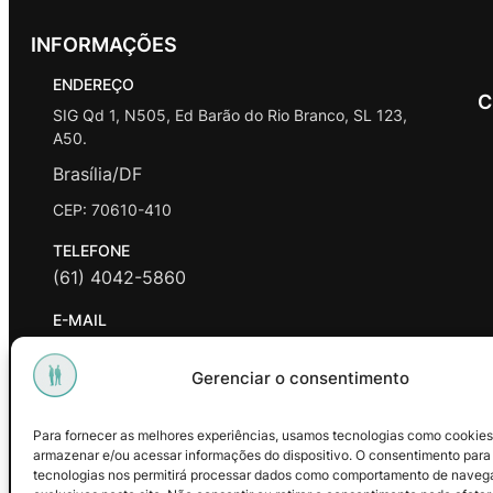
INFORMAÇÕES
ENDEREÇO
C
SIG Qd 1, N505, Ed Barão do Rio Branco, SL 123,
A50.
Brasília/DF
CEP: 70610-410
TELEFONE
(61) 4042-5860
E-MAIL
contato@promasters.net.br
Gerenciar o consentimento
HORÁRIO DE ATENDIMENTO
segunda a sexta das 9hrs às 18hrs exceto feriados.
Para fornecer as melhores experiências, usamos tecnologias como cookies
armazenar e/ou acessar informações do dispositivo. O consentimento para
Facebook
Instagram
Youtube
tecnologias nos permitirá processar dados como comportamento de naveg