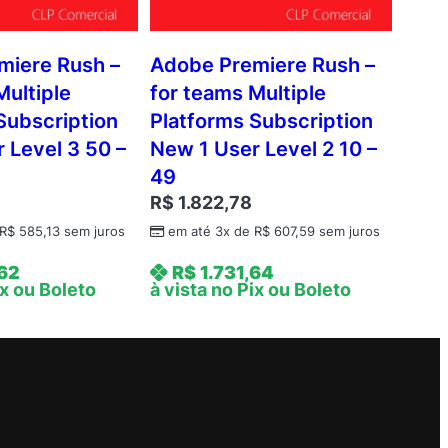
miere Rush –
Adobe Premiere Rush –
Multiple
for teams Multiple
Subscription
Platforms Subscription
 Level 3 50 –
New 1 User Level 2 10 –
49
9
R$
1.822,78
R$
585,13
sem juros
em até 3x de
R$
607,59
sem juros
,62
R$
1.731,64
ix ou Boleto
à vista no Pix ou Boleto