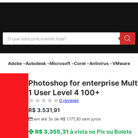
P
e
s
q
u
i
Adobe
Autodesk
Microsoft
Corel
Antivírus
VMware
s
a
r
p
Photoshop for enterprise Mult
r
o
1 User Level 4 100+
d
u
0 reviews
t
o
R$
3.531,91
s
em até 3x de
R$
1.177,30
sem juros
R$
3.355,31
à vista no Pix ou Boleto