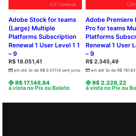
Adobe Stock for teams
Adobe Premiere 
(Large) Multiple
Pro for teams Mul
Platforms Subscription
Platforms Subscr
Renewal 1 User Level 1 1
Renewal 1 User L
– 9
– 9
R$
18.051,41
R$
2.345,49
em até 3x de
R$
6.017,14
sem juros
em até 3x de
R$
781,83
R$
17.148,84
R$
2.228,22
à vista no Pix ou Boleto
à vista no Pix ou B