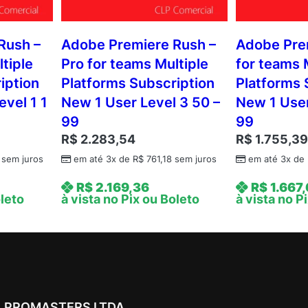
Rush –
Adobe Premiere Rush –
Adobe Pre
tiple
Pro for teams Multiple
for teams 
iption
Platforms Subscription
Platforms 
evel 1 1
New 1 User Level 3 50 –
New 1 User
99
99
R$
2.283,54
R$
1.755,3
sem juros
em até 3x de
R$
761,18
sem juros
em até 3x de
R$
2.169,36
R$
1.667
oleto
à vista no Pix ou Boleto
à vista no P
PROMASTERS LTDA