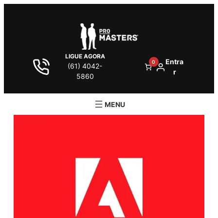
LIGUE AGORA
Entra
0
(61) 4042-
r
5860