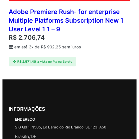
Adobe Premiere Rush- for enterprise
Multiple Platforms Subscription New 1
User Level 1 1 – 9
R$
2.706,74
em até 3x de
R$
902,25
sem juros
R$
2.571,40
à vista no Pix ou Boleto
INFORMAÇÕES
ENDEREÇO
SIG Qd 1, N505, Ed Barão do Rio Branco, SL 123, A50.
Brasília/DF