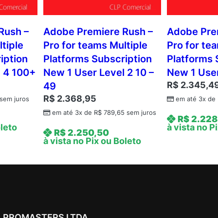
Rush –
Adobe Premiere Rush –
Adobe Pre
tiple
Pro for teams Multiple
Pro for te
iption
Platforms Subscription
Platforms 
l 4 100+
New 1 User Level 2 10 –
New 1 User
R$
2.345,4
49
R$
2.368,95
sem juros
em até 3x de
em até 3x de
R$
789,65
sem juros
R$
2.228
oleto
à vista no P
R$
2.250,50
à vista no Pix ou Boleto
PROMASTERS LTDA