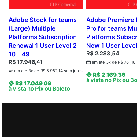
Adobe Stock for teams
Adobe Premiere 
(Large) Multiple
Pro for teams Mul
Platforms Subscription
Platforms Subscr
Renewal 1 User Level 2
New 1 User Leve
R$
2.283,54
10 – 49
R$
17.946,41
em até 3x de
R$
761,18
em até 3x de
R$
5.982,14
sem juros
R$
2.169,36
à vista no Pix ou B
R$
17.049,09
à vista no Pix ou Boleto