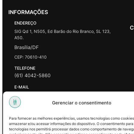
INFORMAÇÕES
ENDEREÇO
C
SIG Qd 1, N505, Ed Barão do Rio Branco, SL 123,
A50.
Brasília/DF
CEP: 70610-410
TELEFONE
(61) 4042-5860
E-MAIL
contato@promasters.net.br
Gerenciar o consentimento
HORÁRIO DE ATENDIMENTO
segunda a sexta das 9hrs às 18hrs exceto feriados.
Para fornecer as melhores experiências, usamos tecnologias como cookies
armazenar e/ou acessar informações do dispositivo. O consentimento para
Facebook
Instagram
Youtube
tecnologias nos permitirá processar dados como comportamento de naveg