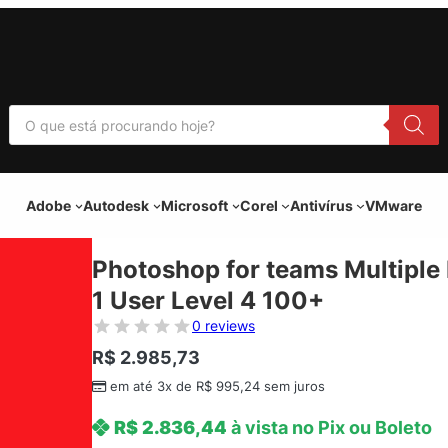
P
e
s
q
u
i
Adobe
Autodesk
Microsoft
Corel
Antivírus
VMware
s
a
r
p
Photoshop for teams Multiple
r
o
1 User Level 4 100+
d
u
0 reviews
t
o
R$
2.985,73
s
em até 3x de
R$
995,24
sem juros
R$
2.836,44
à vista no Pix ou Boleto