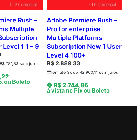
miere Rush –
Adobe Premiere Rush –
ams Multiple
Pro for enterprise
Subscription
Multiple Platforms
 Level 1 1 – 9
Subscription New 1 User
9
Level 4 100+
R$
2.889,33
R$
781,83
sem juros
em até 3x de
R$
963,11
sem juros
,22
ix ou Boleto
R$
2.744,86
à vista no Pix ou Boleto