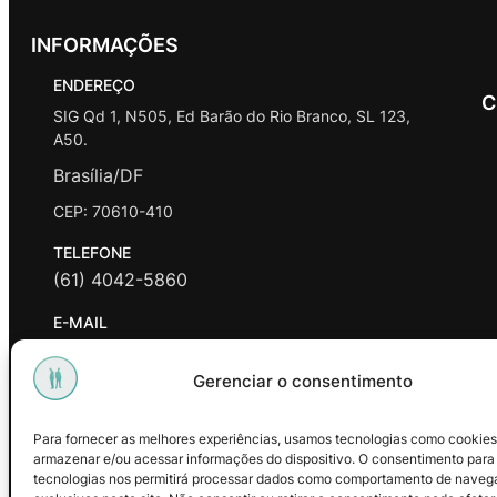
INFORMAÇÕES
ENDEREÇO
C
SIG Qd 1, N505, Ed Barão do Rio Branco, SL 123,
A50.
Brasília/DF
CEP: 70610-410
TELEFONE
(61) 4042-5860
E-MAIL
contato@promasters.net.br
Gerenciar o consentimento
HORÁRIO DE ATENDIMENTO
segunda a sexta das 9hrs às 18hrs exceto feriados.
Para fornecer as melhores experiências, usamos tecnologias como cookies
armazenar e/ou acessar informações do dispositivo. O consentimento para
Facebook
Instagram
Youtube
tecnologias nos permitirá processar dados como comportamento de naveg