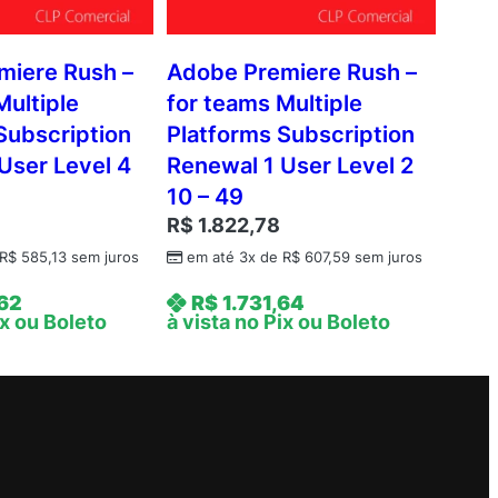
miere Rush –
Adobe Premiere Rush –
Multiple
for teams Multiple
Subscription
Platforms Subscription
User Level 4
Renewal 1 User Level 2
10 – 49
9
R$
1.822,78
R$
585,13
sem juros
em até 3x de
R$
607,59
sem juros
,62
R$
1.731,64
ix ou Boleto
à vista no Pix ou Boleto