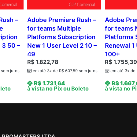
Rush –
Adobe Premiere Rush –
Adobe Pre
le
for teams Multiple
for teams 
iption
Platforms Subscription
Platforms 
 3 50 –
New 1 User Level 2 10 –
Renewal 1 
49
100+
R$
1.822,78
R$
1.755,3
sem juros
em até 3x de
R$
607,59
sem juros
em até 3x de
R$
1.731,64
R$
1.667
oleto
à vista no Pix ou Boleto
à vista no P
PROMASTERS LTDA