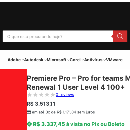
P
e
s
q
u
i
Adobe
Autodesk
Microsoft
Corel
Antivírus
VMware
s
a
r
p
Premiere Pro – Pro for teams 
r
o
Renewal 1 User Level 4 100+
d
u
0 reviews
t
o
R$
3.513,11
s
em até 3x de
R$
1.171,04
sem juros
R$
3.337,45
à vista no Pix ou Boleto