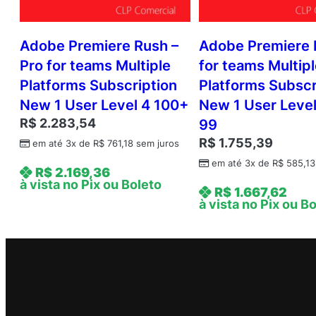
Adobe Premiere Rush –
Adobe Premiere 
Pro for teams Multiple
for teams Multip
Platforms Subscription
Platforms Subscr
New 1 User Level 4 100+
New 1 User Level
R$
2.283,54
99
R$
1.755,39
em até 3x de
R$
761,18
sem juros
em até 3x de
R$
585,13
R$
2.169,36
à vista no Pix ou Boleto
R$
1.667,62
à vista no Pix ou B