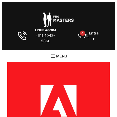
LIGUE AGORA
Entra
0
(61) 4042-
r
5860