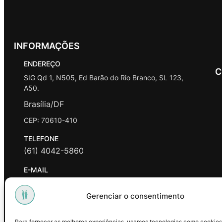
INFORMAÇÕES
ENDEREÇO
C
SIG Qd 1, N505, Ed Barão do Rio Branco, SL 123,
A50.
Brasília/DF
CEP: 70610-410
TELEFONE
(61) 4042-5860
E-MAIL
contato@promasters.net.br
Gerenciar o consentimento
HORÁRIO DE ATENDIMENTO
segunda a sexta das 9hrs às 18hrs exceto feriados.
Para fornecer as melhores experiências, usamos tecnologias como cookies