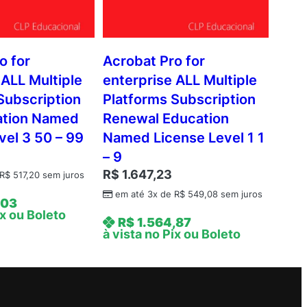
o for
Acrobat Pro for
 ALL Multiple
enterprise ALL Multiple
Subscription
Platforms Subscription
tion Named
Renewal Education
vel 3 50 – 99
Named License Level 1 1
– 9
R$
1.647,23
R$
517,20
sem juros
em até 3x de
R$
549,08
sem juros
,03
ix ou Boleto
R$
1.564,87
à vista no Pix ou Boleto