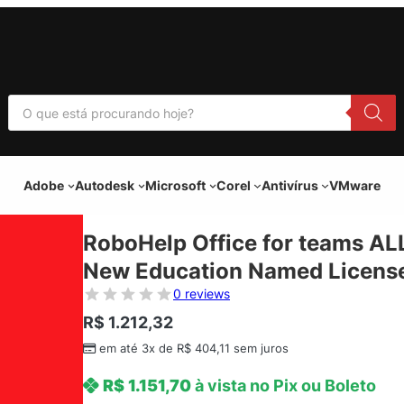
P
e
s
q
u
i
Adobe
Autodesk
Microsoft
Corel
Antivírus
VMware
s
a
r
p
RoboHelp Office for teams ALL
r
o
New Education Named License
d
u
0 reviews
t
o
R$
1.212,32
s
em até 3x de
R$
404,11
sem juros
R$
1.151,70
à vista no Pix ou Boleto