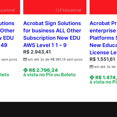
utions
Acrobat Sign Solutions
Acrobat Pr
 Other
for business ALL Other
enterprise
w EDU
Subscription New EDU
Platforms 
 49
AWS Level 1 1 – 9
New Educa
R$
2.943,41
License Le
R$
1.551,61
9
sem juros
em até 3x de
R$
981,14
sem juros
em até 3x de
R$
2.796,24
oleto
à vista no Pix ou Boleto
R$
1.474
à vista no P