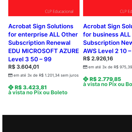
Acrobat Sign Solutions
Acrobat Sign Sol
for enterprise ALL Other
for business ALL
Subscription Renewal
Subscription Ne
EDU MICROSOFT AZURE
AWS Level 2 10 –
R$
2.926,16
Level 3 50 – 99
R$
3.604,01
em até 3x de
R$
975,3
em até 3x de
R$
1.201,34
sem juros
R$
2.779,85
à vista no Pix ou B
R$
3.423,81
à vista no Pix ou Boleto