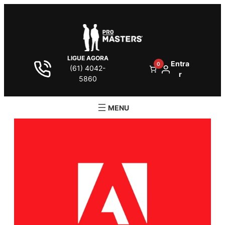
LIGUE AGORA
Entra
0
(61) 4042-
r
5860