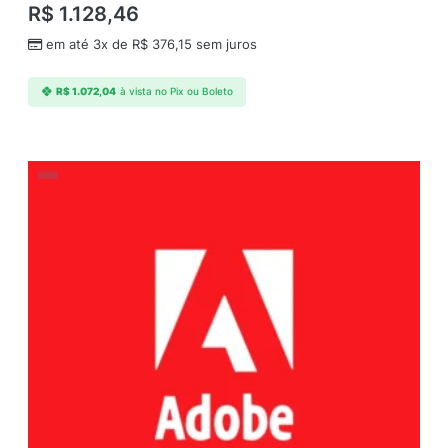
R$
1.128,46
em até 3x de
R$
376,15
sem juros
R$
1.072,04
à vista no Pix ou Boleto