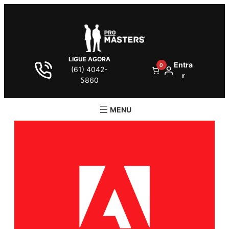
LIGUE AGORA
Entra
0
(61) 4042-
r
5860