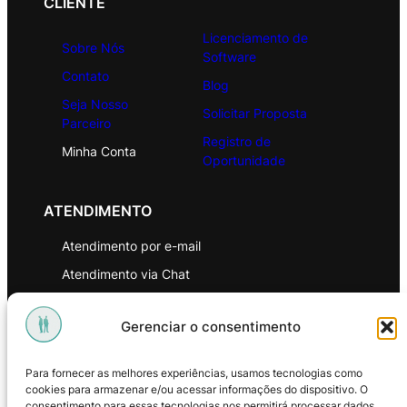
CLIENTE
Licenciamento de
Sobre Nós
Software
Contato
Blog
Seja Nosso
Solicitar Proposta
Parceiro
Registro de
Minha Conta
Oportunidade
ATENDIMENTO
Atendimento por e-mail
Atendimento via Chat
WhatsApp
Gerenciar o consentimento
INSTITUCIONAL
Para fornecer as melhores experiências, usamos tecnologias como
Política de Privacidade
cookies para armazenar e/ou acessar informações do dispositivo. O
consentimento para essas tecnologias nos permitirá processar dados