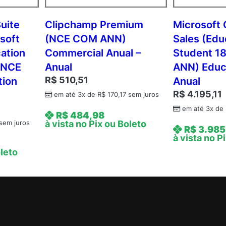
m
c
Suite
Clipchamp Premium
Microsoft 
A
soft
(NCE COM ANN)
Sales (Edu
P
cation
Commercial Anual –
Student 1
D
 (NCE
Anual
ANN) Educa
v
R$
510,51
tion
Anual
c
R$
4.195,11
C
em até 3x de
R$
170,17
sem juros
A
em até 3x de
R$
484,98
L
à vista no Pix ou Boleto
sem juros
R$
3.985
A
à vista no P
c
oleto
a
d
e
m
i
c