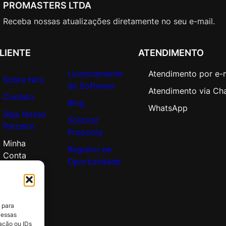
O
PROMASTERS LTDA
p
Receba nossas atualizações diretamente no seu e-mail.
e
n
V
LIENTE
ATENDIMENTO
a
Licenciamento
Atendimento por e-
l
Sobre Nós
de Software
u
Atendimento via Ch
Contato
e
Blog
WhatsApp
q
Seja Nosso
Solicitar
u
Parceiro
Proposta
a
Minha
n
Registro de
Conta
t
Oportunidade
i
d
a
 para
d
 essas
e
ação ou IDs