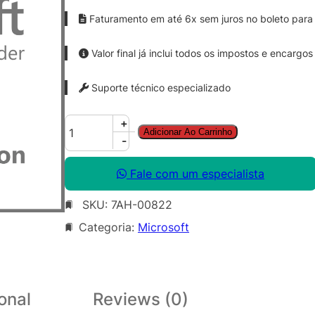
Faturamento em até 6x sem juros no boleto para 
Valor final já inclui todos os impostos e encargos
Suporte técnico especializado
S
+
Adicionar Ao Carrinho
f
-
B
S
Fale com um especialista
V
SKU:
7AH-00822
r
E
Categoria:
Microsoft
n
C
A
L
onal
Reviews (0)
S