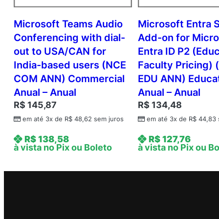
Microsoft Teams Audio
Microsoft Entra 
Conferencing with dial-
Add-on for Micro
out to USA/CAN for
Entra ID P2 (Edu
India-based users (NCE
Faculty Pricing)
COM ANN) Commercial
EDU ANN) Educa
Anual – Anual
Anual – Anual
R$
145,87
R$
134,48
em até 3x de
R$
48,62
sem juros
em até 3x de
R$
44,83
R$
138,58
R$
127,76
à vista no Pix ou Boleto
à vista no Pix ou B