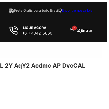
Frete Grátis para todo Brasil
Encontre nossa loja
LIGUE AGORA
0
Entrar
(61) 4042-5860
L 2Y AqY2 Acdmc AP DvcCAL