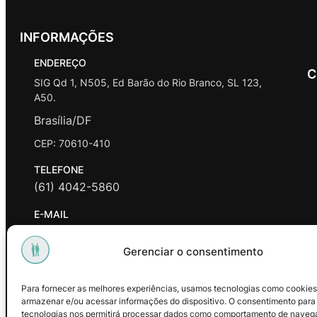
INFORMAÇÕES
ENDEREÇO
C
SIG Qd 1, N505, Ed Barão do Rio Branco, SL 123,
A50.
Brasília/DF
CEP: 70610-410
TELEFONE
(61) 4042-5860
E-MAIL
contato@promasters.net.br
Gerenciar o consentimento
HORÁRIO DE ATENDIMENTO
segunda a sexta das 9hrs às 18hrs exceto feriados.
Para fornecer as melhores experiências, usamos tecnologias como cookies
armazenar e/ou acessar informações do dispositivo. O consentimento para
Facebook
Instagram
Youtube
tecnologias nos permitirá processar dados como comportamento de naveg