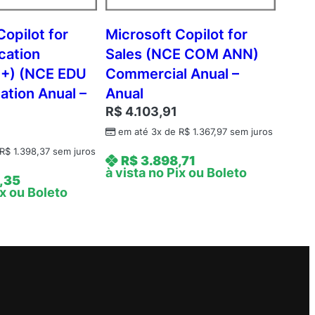
Copilot for
Microsoft Copilot for
cation
Sales (NCE COM ANN)
8+) (NCE EDU
Commercial Anual –
tion Anual –
Anual
R$
4.103,91
em até 3x de
R$
1.367,97
sem juros
R$
1.398,37
sem juros
R$
3.898,71
à vista no Pix ou Boleto
,35
ix ou Boleto