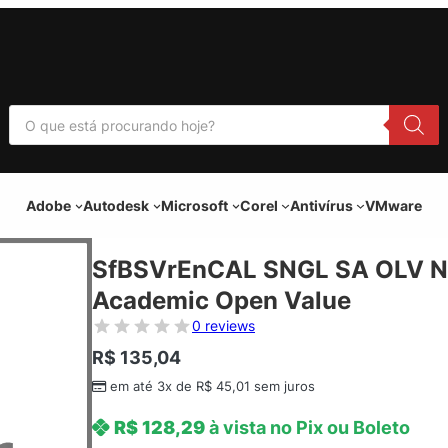
P
e
s
q
u
i
Adobe
Autodesk
Microsoft
Corel
Antivírus
VMware
s
a
r
p
SfBSVrEnCAL SNGL SA OLV N
r
o
Academic Open Value
d
u
0 reviews
t
o
R$
135,04
s
em até 3x de
R$
45,01
sem juros
R$
128,29
à vista no Pix ou Boleto