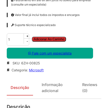
Faturamento em até 6x sem juros no boleto para empresa
(consulte um especialista)
Valor final já inclui todos os impostos e encargos
Suporte técnico especializado
S
+
Adicionar Ao Carrinho
f
-
B
S
Fale com um especialista
v
r
SKU:
6ZH-00825
S
Categoria:
Microsoft
t
d
C
Informação
Reviews
A
Descrição
adicional
(0)
L
S
N
Descrição
G