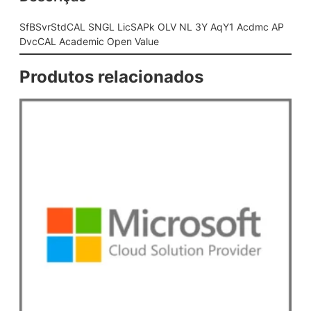
L
L
SfBSvrStdCAL SNGL LicSAPk OLV NL 3Y AqY1 Acdmc AP
i
DvcCAL Academic Open Value
c
S
Produtos relacionados
A
P
k
O
L
V
N
L
3
Y
A
q
Y
1
A
c