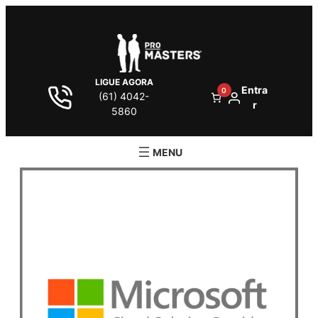
LIGUE AGORA
Entra
0
(61) 4042-
r
5860