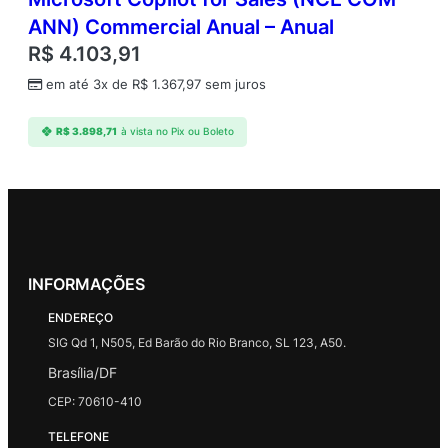
ANN) Commercial Anual – Anual
R$
4.103,91
em até 3x de
R$
1.367,97
sem juros
R$
3.898,71
à vista no Pix ou Boleto
INFORMAÇÕES
ENDEREÇO
SIG Qd 1, N505, Ed Barão do Rio Branco, SL 123, A50.
Brasília/DF
CEP: 70610-410
TELEFONE