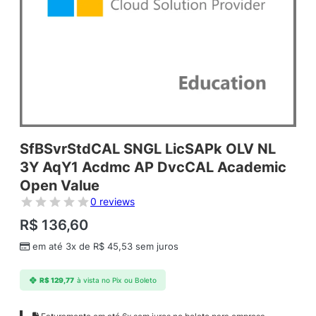
SfBSvrStdCAL SNGL LicSAPk OLV NL
3Y AqY1 Acdmc AP DvcCAL Academic
Open Value
0 reviews
R$
136,60
em até 3x de
R$
45,53
sem juros
R$
129,77
à vista no Pix ou Boleto