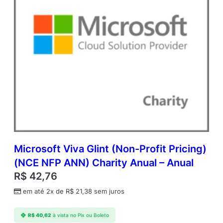
e
n
V
a
l
u
e
q
u
a
n
t
i
d
a
Microsoft Viva Glint (Non-Profit Pricing)
d
(NCE NFP ANN) Charity Anual – Anual
e
R$
42,76
em até 2x de
R$
21,38
sem juros
R$
40,62
à vista no Pix ou Boleto