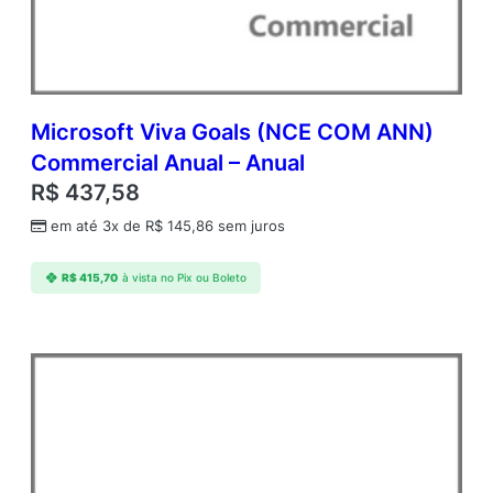
d
m
c
A
P
D
Microsoft Viva Goals (NCE COM ANN)
v
Commercial Anual – Anual
c
R$
437,58
C
A
em até 3x de
R$
145,86
sem juros
L
A
R$
415,70
à vista no Pix ou Boleto
c
a
d
e
m
i
c
O
p