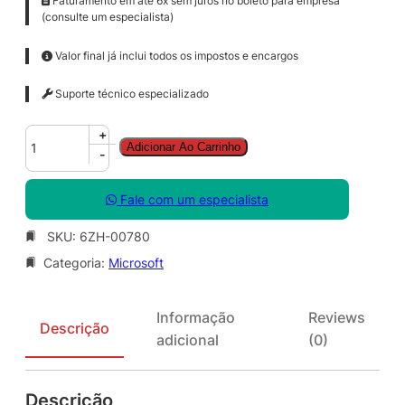
Faturamento em até 6x sem juros no boleto para empresa
(consulte um especialista)
Valor final já inclui todos os impostos e encargos
Suporte técnico especializado
S
+
Adicionar Ao Carrinho
f
-
B
S
Fale com um especialista
v
r
SKU:
6ZH-00780
S
Categoria:
Microsoft
t
d
C
Informação
Reviews
A
Descrição
adicional
(0)
L
S
N
Descrição
G