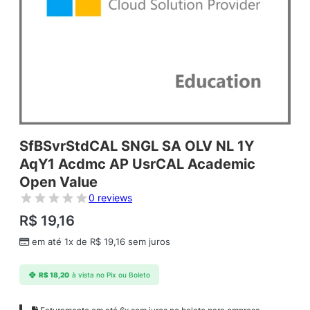
SfBSvrStdCAL SNGL SA OLV NL 1Y
AqY1 Acdmc AP UsrCAL Academic
Open Value
0 reviews
R$
19,16
em até 1x de
R$
19,16
sem juros
R$
18,20
à vista no Pix ou Boleto