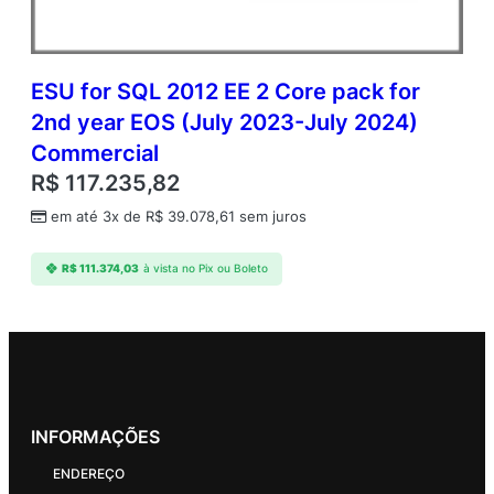
ESU for SQL 2012 EE 2 Core pack for
2nd year EOS (July 2023-July 2024)
Commercial
R$
117.235,82
em até 3x de
R$
39.078,61
sem juros
R$
111.374,03
à vista no Pix ou Boleto
INFORMAÇÕES
ENDEREÇO