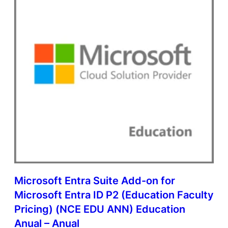
u
e
q
u
a
n
t
i
d
a
d
e
Microsoft Entra Suite Add-on for
Microsoft Entra ID P2 (Education Faculty
Pricing) (NCE EDU ANN) Education
Anual – Anual