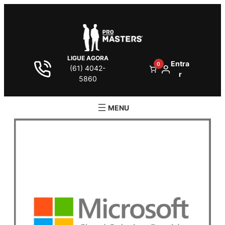
LIGUE AGORA
Entra
0
(61) 4042-
r
5860