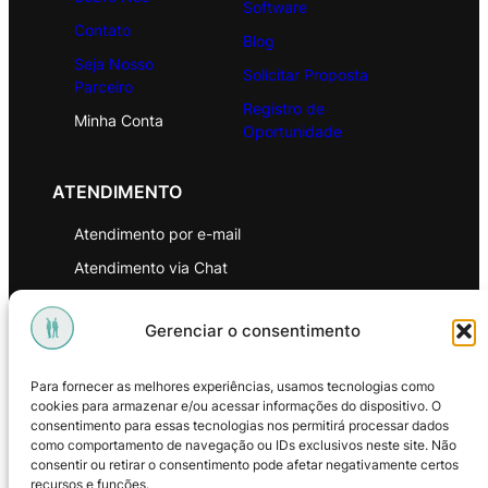
Software
Contato
Blog
Seja Nosso
Solicitar Proposta
Parceiro
Registro de
Minha Conta
Oportunidade
ATENDIMENTO
Atendimento por e-mail
Atendimento via Chat
WhatsApp
Gerenciar o consentimento
INSTITUCIONAL
Para fornecer as melhores experiências, usamos tecnologias como
Política de Privacidade
cookies para armazenar e/ou acessar informações do dispositivo. O
consentimento para essas tecnologias nos permitirá processar dados
Política de Troca e Devoluções
como comportamento de navegação ou IDs exclusivos neste site. Não
consentir ou retirar o consentimento pode afetar negativamente certos
Política de Reembolso
recursos e funções.