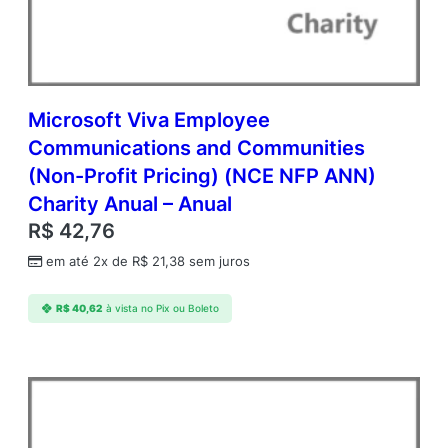
U
s
r
C
A
L
Microsoft Viva Employee
A
Communications and Communities
c
(Non-Profit Pricing) (NCE NFP ANN)
a
d
Charity Anual – Anual
e
R$
42,76
m
i
em até 2x de
R$
21,38
sem juros
c
O
R$
40,62
à vista no Pix ou Boleto
p
e
n
V
a
l