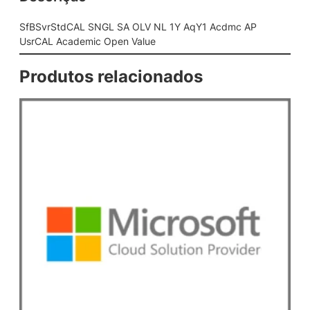
L
S
SfBSvrStdCAL SNGL SA OLV NL 1Y AqY1 Acdmc AP
A
UsrCAL Academic Open Value
O
L
Produtos relacionados
V
N
L
1
Y
A
q
Y
1
A
c
d
m
c
A
P