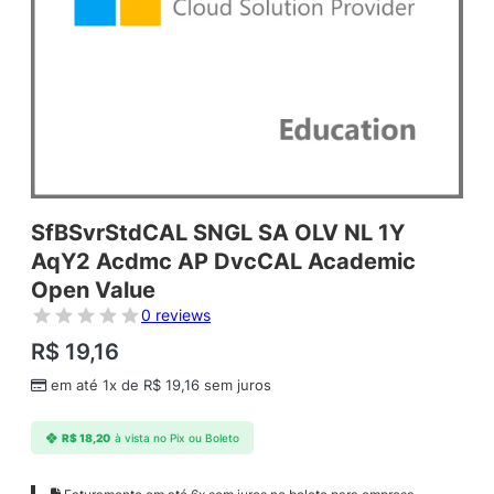
SfBSvrStdCAL SNGL SA OLV NL 1Y
AqY2 Acdmc AP DvcCAL Academic
Open Value
0 reviews
R$
19,16
em até 1x de
R$
19,16
sem juros
R$
18,20
à vista no Pix ou Boleto