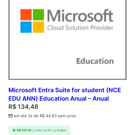
u
e
q
u
a
n
t
i
d
a
d
e
Microsoft Entra Suite for student (NCE
EDU ANN) Education Anual – Anual
R$
134,48
em até 3x de
R$
44,83
sem juros
R$
127,76
à vista no Pix ou Boleto