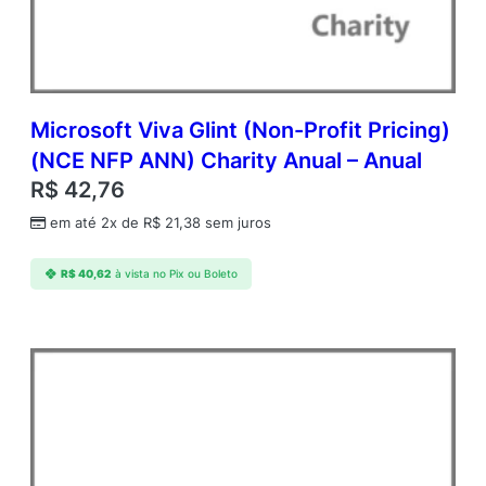
D
v
c
C
A
L
Microsoft Viva Glint (Non-Profit Pricing)
A
(NCE NFP ANN) Charity Anual – Anual
c
R$
42,76
a
d
em até 2x de
R$
21,38
sem juros
e
m
R$
40,62
à vista no Pix ou Boleto
i
c
O
p
e
n
V
a
l