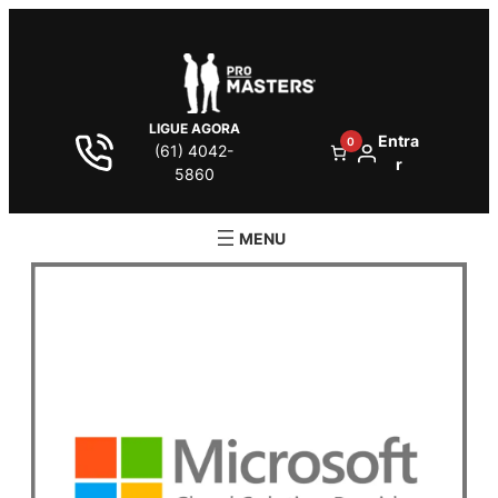
LIGUE AGORA
Entra
0
(61) 4042-
r
5860