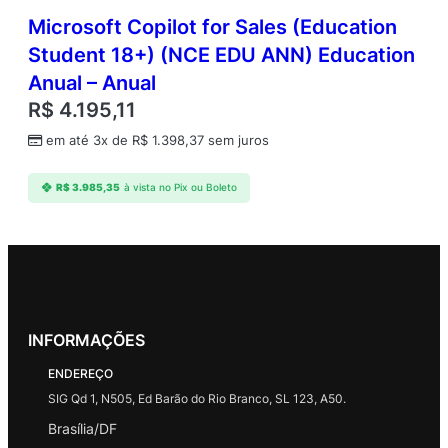
Microsoft Copilot for Sales (Education
Student 18+) (NCE EDU ANN) Education
Anual – Anual
R$
4.195,11
em até 3x de
R$
1.398,37
sem juros
R$
3.985,35
à vista no Pix ou Boleto
INFORMAÇÕES
ENDEREÇO
SIG Qd 1, N505, Ed Barão do Rio Branco, SL 123, A50.
Brasília/DF