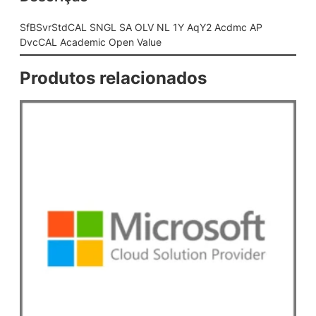
L
S
SfBSvrStdCAL SNGL SA OLV NL 1Y AqY2 Acdmc AP
A
DvcCAL Academic Open Value
O
L
Produtos relacionados
V
N
L
1
Y
A
q
Y
2
A
c
d
m
c
A
P