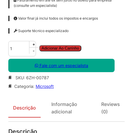
Faturamento em até 6x sem juros no boleto para empresa
(consulte um especialista)
Valor final já inclui todos os impostos e encargos
Suporte técnico especializado
S
+
Adicionar Ao Carrinho
f
-
B
S
Fale com um especialista
v
r
SKU:
6ZH-00787
S
Categoria:
Microsoft
t
d
C
Informação
Reviews
A
Descrição
adicional
(0)
L
S
N
Descrição
G