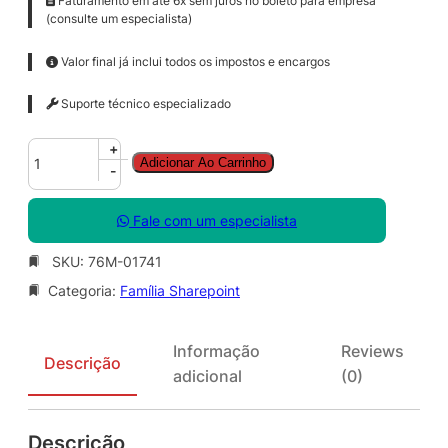
Faturamento em até 6x sem juros no boleto para empresa
(consulte um especialista)
Valor final já inclui todos os impostos e encargos
Suporte técnico especializado
S
+
Adicionar Ao Carrinho
h
-
a
r
Fale com um especialista
e
P
SKU:
76M-01741
o
Categoria:
Família Sharepoint
i
n
t
Informação
Reviews
S
Descrição
adicional
(0)
t
d
C
Descrição
A