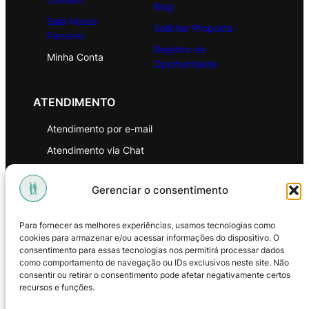
Blog
Seja Nosso
Solicitar Proposta
Parceiro
Registro de
Minha Conta
Oportunidade
ATENDIMENTO
Atendimento por e-mail
Atendimento via Chat
WhatsApp
Gerenciar o consentimento
INSTITUCIONAL
Para fornecer as melhores experiências, usamos tecnologias como
Política de Privacidade
cookies para armazenar e/ou acessar informações do dispositivo. O
consentimento para essas tecnologias nos permitirá processar dados
Política de Troca e Devoluções
como comportamento de navegação ou IDs exclusivos neste site. Não
consentir ou retirar o consentimento pode afetar negativamente certos
Política de Reembolso
recursos e funções.
Termos & Condições de Uso