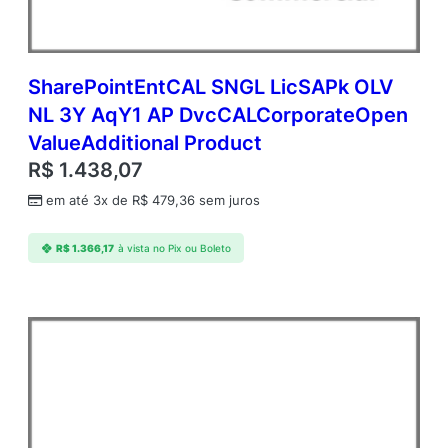
SharePointEntCAL SNGL LicSAPk OLV
NL 3Y AqY1 AP DvcCALCorporateOpen
ValueAdditional Product
R$
1.438,07
em até 3x de
R$
479,36
sem juros
R$
1.366,17
à vista no Pix ou Boleto