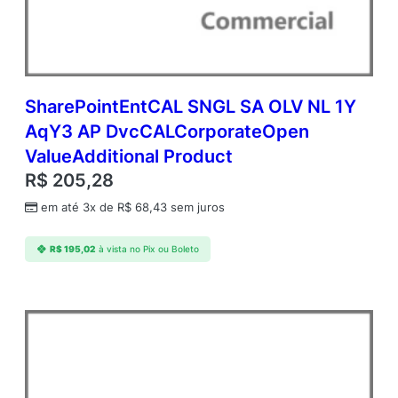
m
c
A
P
U
s
SharePointEntCAL SNGL SA OLV NL 1Y
r
AqY3 AP DvcCALCorporateOpen
C
ValueAdditional Product
A
L
R$
205,28
A
em até 3x de
R$
68,43
sem juros
c
a
d
R$
195,02
à vista no Pix ou Boleto
e
m
i
c
O
p
e