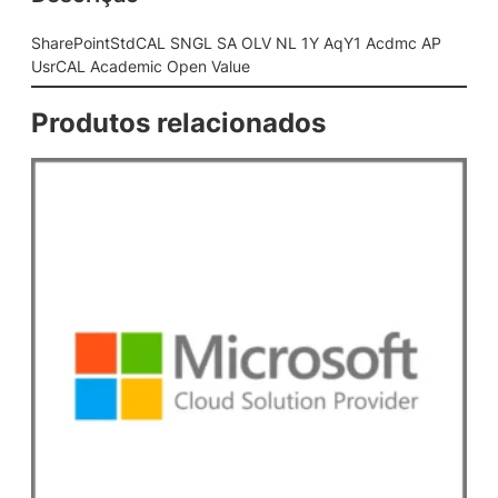
L
S
SharePointStdCAL SNGL SA OLV NL 1Y AqY1 Acdmc AP
N
UsrCAL Academic Open Value
G
L
Produtos relacionados
S
A
O
L
V
N
L
1
Y
A
q
Y
1
A
c
d