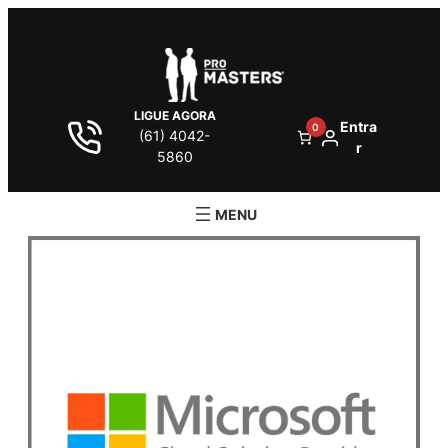
LIGUE AGORA
Entra
0
(61) 4042-
r
5860