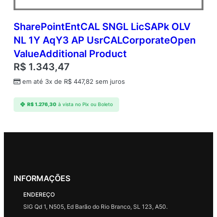
SharePointEntCAL SNGL LicSAPk OLV
NL 1Y AqY3 AP UsrCALCorporateOpen
ValueAdditional Product
R$
1.343,47
em até 3x de
R$
447,82
sem juros
R$
1.276,30
à vista no Pix ou Boleto
INFORMAÇÕES
ENDEREÇO
SIG Qd 1, N505, Ed Barão do Rio Branco, SL 123, A50.