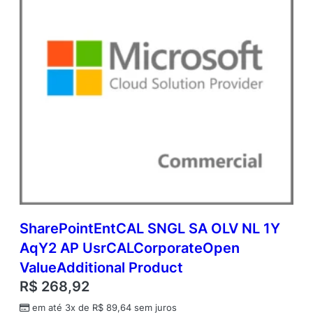
n
V
a
l
u
e
q
u
a
n
t
i
d
a
d
e
SharePointEntCAL SNGL SA OLV NL 1Y
AqY2 AP UsrCALCorporateOpen
ValueAdditional Product
R$
268,92
em até 3x de
R$
89,64
sem juros