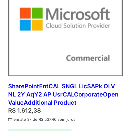
SharePointEntCAL SNGL LicSAPk OLV
NL 2Y AqY2 AP UsrCALCorporateOpen
ValueAdditional Product
R$
1.612,38
em até 3x de
R$
537,46
sem juros