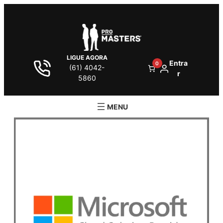
LIGUE AGORA
Entra
0
(61) 4042-
r
5860