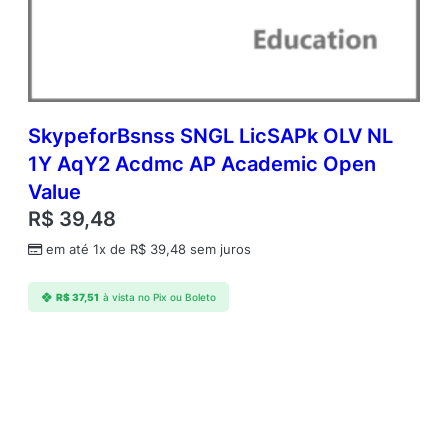
SkypeforBsnss SNGL LicSAPk OLV NL
1Y AqY2 Acdmc AP Academic Open
Value
R$
39,48
em até 1x de
R$
39,48
sem juros
R$
37,51
à vista no Pix ou Boleto