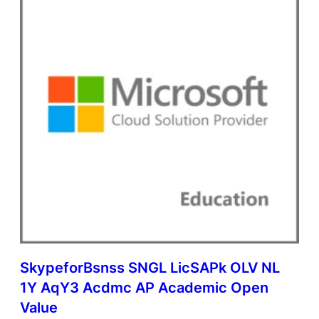
c
d
m
c
A
P
A
c
a
d
e
m
i
c
O
p
e
n
SkypeforBsnss SNGL LicSAPk OLV NL
V
1Y AqY3 Acdmc AP Academic Open
a
l
Value