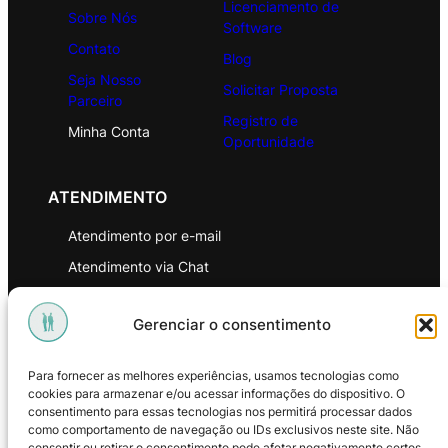
Licenciamento de
Sobre Nós
Software
Contato
Blog
Seja Nosso
Solicitar Proposta
Parceiro
Registro de
Minha Conta
Oportunidade
ATENDIMENTO
Atendimento por e-mail
Atendimento via Chat
WhatsApp
Gerenciar o consentimento
INSTITUCIONAL
Para fornecer as melhores experiências, usamos tecnologias como
Política de Privacidade
cookies para armazenar e/ou acessar informações do dispositivo. O
consentimento para essas tecnologias nos permitirá processar dados
Política de Troca e Devoluções
como comportamento de navegação ou IDs exclusivos neste site. Não
consentir ou retirar o consentimento pode afetar negativamente certos