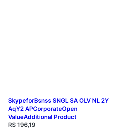
SkypeforBsnss SNGL SA OLV NL 2Y
AqY2 APCorporateOpen
ValueAdditional Product
R$
196,19