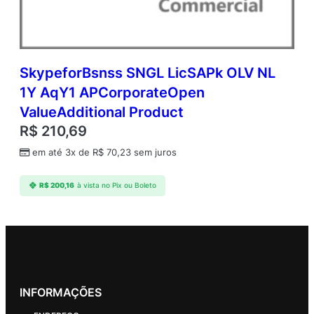
SkypeforBsnss SNGL LicSAPk OLV NL
1Y AqY1 APCorporateOpen
ValueAdditional Product
R$
210,69
em até 3x de
R$
70,23
sem juros
R$
200,16
à vista no Pix ou Boleto
INFORMAÇÕES