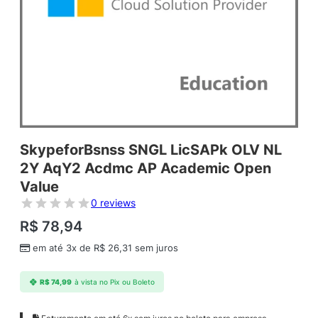
SkypeforBsnss SNGL LicSAPk OLV NL
2Y AqY2 Acdmc AP Academic Open
Value
0 reviews
R$
78,94
em até 3x de
R$
26,31
sem juros
R$
74,99
à vista no Pix ou Boleto