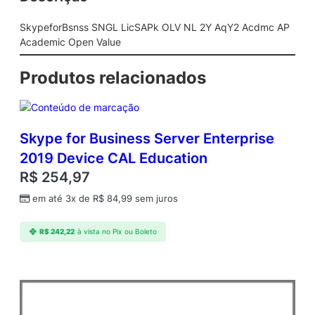
G
L
SkypeforBsnss SNGL LicSAPk OLV NL 2Y AqY2 Acdmc AP
L
Academic Open Value
i
c
Produtos relacionados
S
A
P
k
Skype for Business Server Enterprise
O
2019 Device CAL Education
L
V
R$
254,97
N
em até 3x de
R$
84,99
sem juros
L
2
Y
R$
242,22
à vista no Pix ou Boleto
A
q
Y
2
A