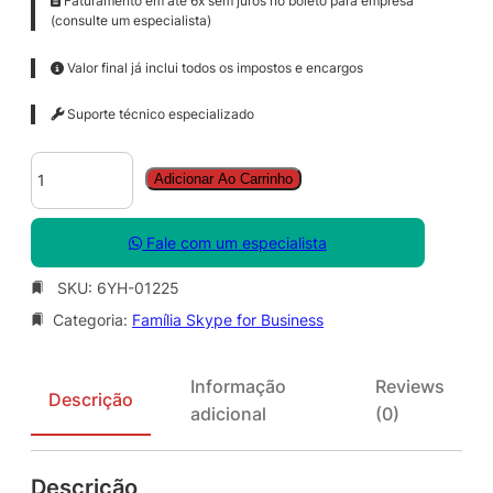
Faturamento em até 6x sem juros no boleto para empresa
(consulte um especialista)
Valor final já inclui todos os impostos e encargos
Suporte técnico especializado
S
Adicionar Ao Carrinho
k
y
p
Fale com um especialista
e
f
SKU:
6YH-01225
o
Categoria:
Família Skype for Business
r
B
s
Informação
Reviews
n
Descrição
adicional
(0)
s
s
S
Descrição
N