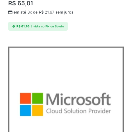
u
R$
65,01
e
q
em até 3x de
R$
21,67
sem juros
u
a
R$
61,76
à vista no Pix ou Boleto
n
t
i
d
a
d
e