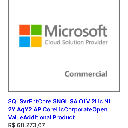
i
t
i
o
n
a
l
P
r
o
d
u
c
t
q
u
a
SQLSvrEntCore SNGL SA OLV 2Lic NL
n
t
2Y AqY2 AP CoreLicCorporateOpen
i
ValueAdditional Product
d
R$
68.273,67
a