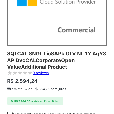
SQLCAL SNGL LicSAPk OLV NL 1Y AqY3
AP DvcCALCorporateOpen
ValueAdditional Product
0 reviews
R$
2.594,24
em até 3x de
R$
864,75
sem juros
R$
2.464,53
à vista no Pix ou Boleto