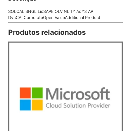
P
k
SQLCAL SNGL LicSAPk OLV NL 1Y AqY3 AP
O
DvcCALCorporateOpen ValueAdditional Product
L
V
Produtos relacionados
N
L
1
Y
A
q
Y
3
A
P
D
v
c
C
A
L