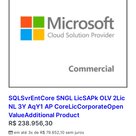
SQLSvrEntCore SNGL LicSAPk OLV 2Lic
NL 3Y AqY1 AP CoreLicCorporateOpen
ValueAdditional Product
R$
238.956,30
em até 3x de
R$
79.652,10
sem juros