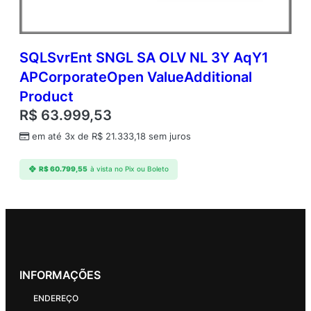
SQLSvrEnt SNGL SA OLV NL 3Y AqY1
APCorporateOpen ValueAdditional
Product
R$
63.999,53
em até 3x de
R$
21.333,18
sem juros
R$
60.799,55
à vista no Pix ou Boleto
INFORMAÇÕES
ENDEREÇO