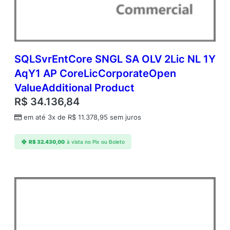
SQLSvrEntCore SNGL SA OLV 2Lic NL 1Y
AqY1 AP CoreLicCorporateOpen
ValueAdditional Product
R$
34.136,84
em até 3x de
R$
11.378,95
sem juros
R$
32.430,00
à vista no Pix ou Boleto