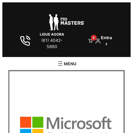
LIGUE AGORA
Entra
0
(61) 4042-
r
5860