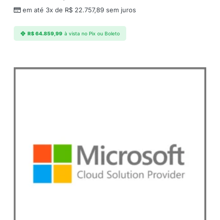
d
em até 3x de
R$
22.757,89
sem juros
e
R$
64.859,99
à vista no Pix ou Boleto