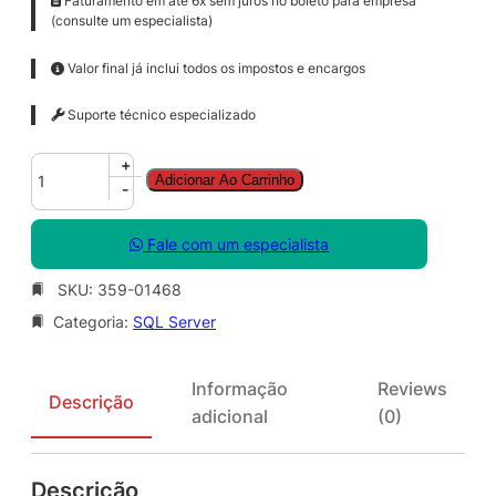
Faturamento em até 6x sem juros no boleto para empresa
(consulte um especialista)
Valor final já inclui todos os impostos e encargos
Suporte técnico especializado
S
+
Adicionar Ao Carrinho
Q
-
L
C
Fale com um especialista
A
L
SKU:
359-01468
S
Categoria:
SQL Server
N
G
L
Informação
Reviews
L
Descrição
adicional
(0)
i
c
S
Descrição
A