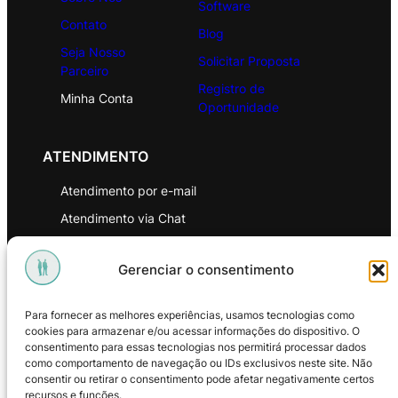
Software
Contato
Blog
Seja Nosso
Solicitar Proposta
Parceiro
Registro de
Minha Conta
Oportunidade
ATENDIMENTO
Atendimento por e-mail
Atendimento via Chat
WhatsApp
Gerenciar o consentimento
INSTITUCIONAL
Para fornecer as melhores experiências, usamos tecnologias como
Política de Privacidade
cookies para armazenar e/ou acessar informações do dispositivo. O
consentimento para essas tecnologias nos permitirá processar dados
Política de Troca e Devoluções
como comportamento de navegação ou IDs exclusivos neste site. Não
consentir ou retirar o consentimento pode afetar negativamente certos
Política de Reembolso
recursos e funções.