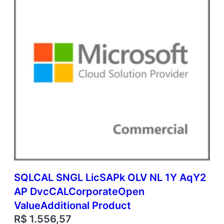
i
t
i
o
n
a
l
P
r
o
d
u
c
t
q
u
a
SQLCAL SNGL LicSAPk OLV NL 1Y AqY2
n
t
AP DvcCALCorporateOpen
i
ValueAdditional Product
d
R$
1.556,57
a