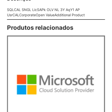
P
k
SQLCAL SNGL LicSAPk OLV NL 3Y AqY1 AP
O
UsrCALCorporateOpen ValueAdditional Product
L
V
Produtos relacionados
N
L
3
Y
A
q
Y
1
A
P
U
s
r
C
A
L