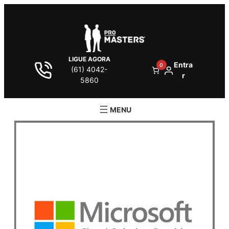
LIGUE AGORA
Entra
0
(61) 4042-
r
5860