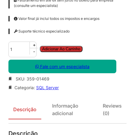
Faturamento em até 6x sem juros no boleto para empresa
(consulte um especialista)
Valor final já inclui todos os impostos e encargos
Suporte técnico especializado
S
+
Adicionar Ao Carrinho
Q
-
L
C
Fale com um especialista
A
L
SKU:
359-01469
S
Categoria:
SQL Server
N
G
L
Informação
Reviews
L
Descrição
adicional
(0)
i
c
S
Descrição
A