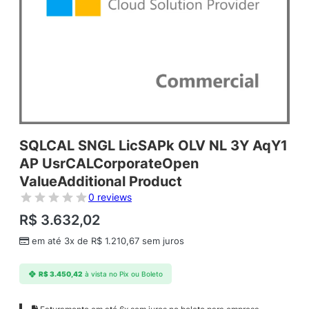
SQLCAL SNGL LicSAPk OLV NL 3Y AqY1
AP UsrCALCorporateOpen
ValueAdditional Product
0 reviews
R$
3.632,02
em até 3x de
R$
1.210,67
sem juros
R$
3.450,42
à vista no Pix ou Boleto