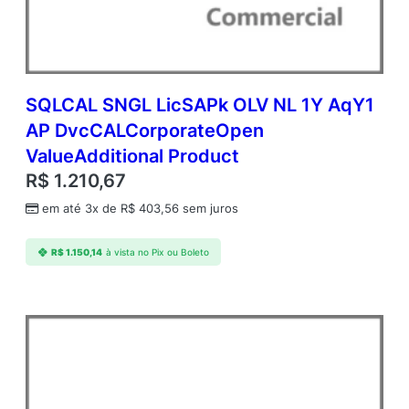
SQLCAL SNGL LicSAPk OLV NL 1Y AqY1
AP DvcCALCorporateOpen
ValueAdditional Product
R$
1.210,67
em até 3x de
R$
403,56
sem juros
R$
1.150,14
à vista no Pix ou Boleto