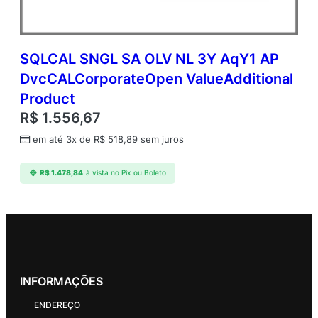
SQLCAL SNGL SA OLV NL 3Y AqY1 AP
DvcCALCorporateOpen ValueAdditional
Product
R$
1.556,67
em até 3x de
R$
518,89
sem juros
R$
1.478,84
à vista no Pix ou Boleto
INFORMAÇÕES
ENDEREÇO