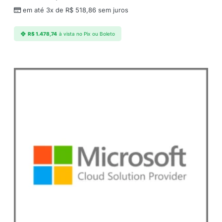
d
em até 3x de
R$
518,86
sem juros
e
R$
1.478,74
à vista no Pix ou Boleto