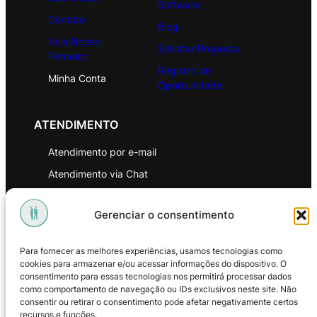
Software
Contato
Blog
Seja Nosso
Solicitar Proposta
Parceiro
Registro de
Minha Conta
Oportunidade
ATENDIMENTO
Atendimento por e-mail
Atendimento via Chat
WhatsApp
Gerenciar o consentimento
INSTITUCIONAL
Para fornecer as melhores experiências, usamos tecnologias como
Política de Privacidade
cookies para armazenar e/ou acessar informações do dispositivo. O
consentimento para essas tecnologias nos permitirá processar dados
Política de Troca e Devoluções
como comportamento de navegação ou IDs exclusivos neste site. Não
consentir ou retirar o consentimento pode afetar negativamente certos
Política de Reembolso
recursos e funções.