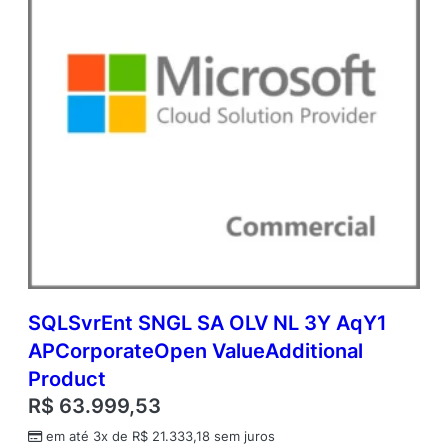
SQLSvrEnt SNGL SA OLV NL 3Y AqY1
APCorporateOpen ValueAdditional
Product
R$
63.999,53
em até 3x de
R$
21.333,18
sem juros