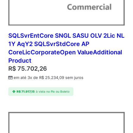
C
o
r
p
o
r
SQLSvrEntCore SNGL SASU OLV 2Lic NL
a
1Y AqY2 SQLSvrStdCore AP
t
CoreLicCorporateOpen ValueAdditional
e
O
Product
p
R$
75.702,26
e
n
em até 3x de
R$
25.234,09
sem juros
V
a
R$
71.917,15
à vista no Pix ou Boleto
l
u
e
A
d
d