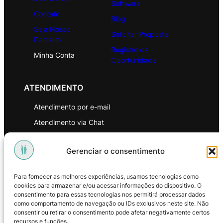
Software
Contato
Blog
Seja Nosso
Solicitar Proposta
Parceiro
Registro de
Minha Conta
Oportunidade
ATENDIMENTO
Atendimento por e-mail
Atendimento via Chat
WhatsApp
Gerenciar o consentimento
INSTITUCIONAL
Para fornecer as melhores experiências, usamos tecnologias como
Política de Privacidade
cookies para armazenar e/ou acessar informações do dispositivo. O
consentimento para essas tecnologias nos permitirá processar dados
Política de Troca e Devoluções
como comportamento de navegação ou IDs exclusivos neste site. Não
consentir ou retirar o consentimento pode afetar negativamente certos
Política de Reembolso
recursos e funções.