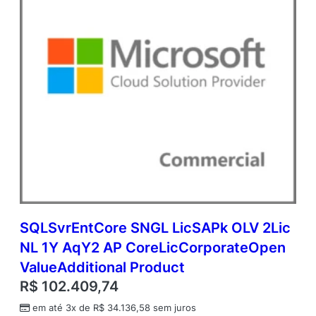
SQLSvrEntCore SNGL LicSAPk OLV 2Lic
NL 1Y AqY2 AP CoreLicCorporateOpen
ValueAdditional Product
R$
102.409,74
em até 3x de
R$
34.136,58
sem juros