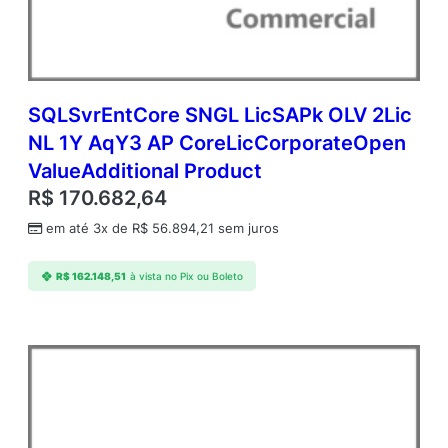
SQLSvrEntCore SNGL LicSAPk OLV 2Lic
NL 1Y AqY3 AP CoreLicCorporateOpen
ValueAdditional Product
R$
170.682,64
em até 3x de
R$
56.894,21
sem juros
R$
162.148,51
à vista no Pix ou Boleto