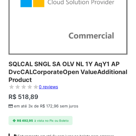
SQLCAL SNGL SA OLV NL 1Y AqY1 AP
DvcCALCorporateOpen ValueAdditional
Product
0 reviews
R$
518,89
em até 3x de
R$
172,96
sem juros
R$
492,95
à vista no Pix ou Boleto