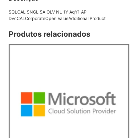
N
L
SQLCAL SNGL SA OLV NL 1Y AqY1 AP
1
DvcCALCorporateOpen ValueAdditional Product
Y
A
Produtos relacionados
q
Y
1
A
P
D
v
c
C
A
L
C
o
r
p
o