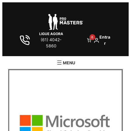
LIGUE AGORA
Entra
0
(61) 4042-
r
5860