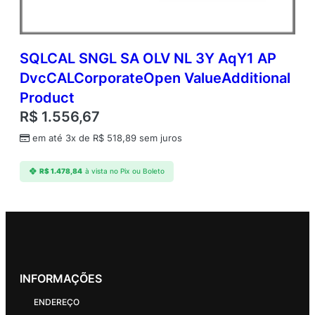
SQLCAL SNGL SA OLV NL 3Y AqY1 AP
DvcCALCorporateOpen ValueAdditional
Product
R$
1.556,67
em até 3x de
R$
518,89
sem juros
R$
1.478,84
à vista no Pix ou Boleto
INFORMAÇÕES
ENDEREÇO