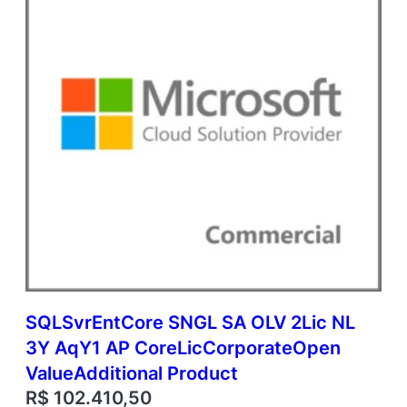
a
l
P
r
o
d
u
c
t
q
u
a
n
t
i
d
a
SQLSvrEntCore SNGL SA OLV 2Lic NL
d
e
3Y AqY1 AP CoreLicCorporateOpen
ValueAdditional Product
R$
102.410,50