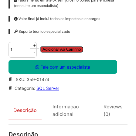
Faturamento em até 6x sem juros no boleto para empresa
(consulte um especialista)
Valor final já inclui todos os impostos e encargos
Suporte técnico especializado
S
+
Adicionar Ao Carrinho
Q
-
L
C
Fale com um especialista
A
L
SKU:
359-01474
S
Categoria:
SQL Server
N
G
L
Informação
Reviews
S
Descrição
adicional
(0)
A
O
L
Descrição
V