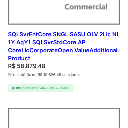
r
a
t
e
O
p
SQLSvrEntCore SNGL SASU OLV 2Lic NL
e
1Y AqY1 SQLSvrStdCore AP
n
CoreLicCorporateOpen ValueAdditional
V
a
Product
l
R$
58.879,48
u
e
em até 3x de
R$
19.626,49
sem juros
A
d
R$
55.935,51
à vista no Pix ou Boleto
d
i
t
i
o
n