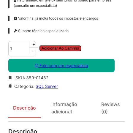
Faturamento em até 6x sem juros no boleto para empresa
(consulte um especialista)
Valor final já inclui todos os impostos e encargos
Suporte técnico especializado
S
+
Adicionar Ao Carrinho
Q
-
L
C
Fale com um especialista
A
L
SKU:
359-01482
S
Categoria:
SQL Server
N
G
L
Informação
Reviews
S
Descrição
adicional
(0)
A
O
L
Descrição
V