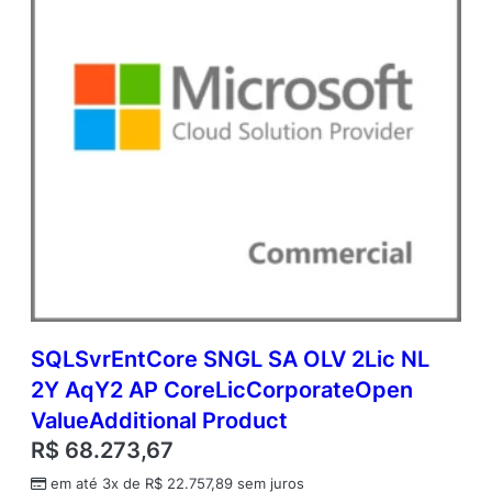
a
l
P
r
o
d
u
c
t
q
u
a
n
t
i
d
SQLSvrEntCore SNGL SA OLV 2Lic NL
a
2Y AqY2 AP CoreLicCorporateOpen
d
e
ValueAdditional Product
R$
68.273,67
em até 3x de
R$
22.757,89
sem juros