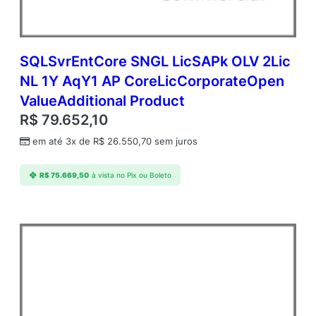
SQLSvrEntCore SNGL LicSAPk OLV 2Lic
NL 1Y AqY1 AP CoreLicCorporateOpen
ValueAdditional Product
R$
79.652,10
em até 3x de
R$
26.550,70
sem juros
R$
75.669,50
à vista no Pix ou Boleto