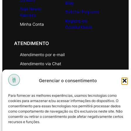
Blog
Seja Nosso
Solicitar Proposta
Parceiro
Registro de
Minha Conta
Oportunidade
ATENDIMENTO
Atendimento por e-mail
Atendimento via Chat
WhatsApp
Gerenciar o consentimento
INSTITUCIONAL
Para fornecer as melhores experiências, usamos tecnologias como
Política de Privacidade
cookies para armazenar e/ou acessar informações do dispositivo. O
consentimento para essas tecnologias nos permitirá processar dados
Política de Troca e Devoluções
como comportamento de navegação ou IDs exclusivos neste site. Não
consentir ou retirar o consentimento pode afetar negativamente certos
Política de Reembolso
recursos e funções.
Termos & Condições de Uso