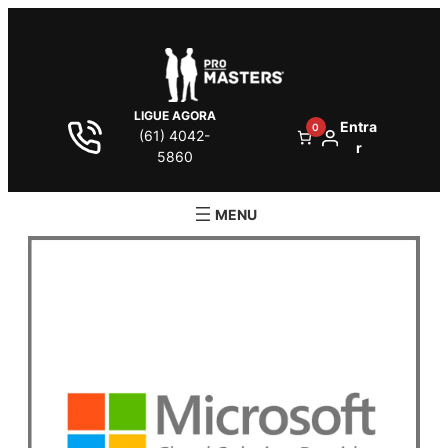
LIGUE AGORA
Entra
0
(61) 4042-
r
5860