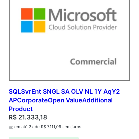
SQLSvrEnt SNGL SA OLV NL 1Y AqY2
APCorporateOpen ValueAdditional
Product
R$
21.333,18
em até 3x de
R$
7.111,06
sem juros