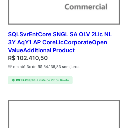
r
a
t
e
O
p
SQLSvrEntCore SNGL SA OLV 2Lic NL
e
3Y AqY1 AP CoreLicCorporateOpen
n
ValueAdditional Product
V
a
R$
102.410,50
l
em até 3x de
R$
34.136,83
sem juros
u
e
A
R$
97.289,98
à vista no Pix ou Boleto
d
d
i
t
i
o
n