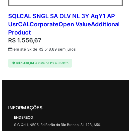
SQLCAL SNGL SA OLV NL 3Y AqY1 AP
UsrCALCorporateOpen ValueAdditional
Product
R$
1.556,67
em até 3x de
R$
518,89
sem juros
R$
1.478,84
à vista no Pix ou Boleto
INFORMAÇÕES
ENDEREÇO
SIG Qd 1, N505, Ed Barão do Rio Branco, SL 123, A50.