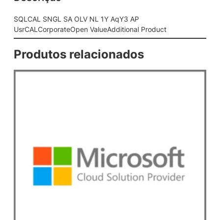
N
L
SQLCAL SNGL SA OLV NL 1Y AqY3 AP
1
UsrCALCorporateOpen ValueAdditional Product
Y
A
Produtos relacionados
q
Y
3
A
P
U
s
r
C
A
L
C
o
r
p
o