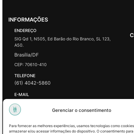
INFORMAÇÕES
ENDEREÇO
C
SIG Qd 1, N505, Ed Barão do Rio Branco, SL 123,
A50.
Brasília/DF
CEP: 70610-410
TELEFONE
(61) 4042-5860
E-MAIL
contato@promasters.net.br
Gerenciar o consentimento
HORÁRIO DE ATENDIMENTO
segunda a sexta das 9hrs às 18hrs exceto feriados.
Para fornecer as melhores experiências, usamos tecnologias como cookies
armazenar e/ou acessar informações do dispositivo. O consentimento para