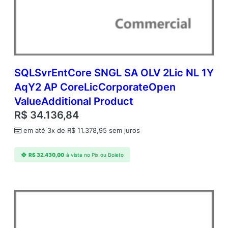
SQLSvrEntCore SNGL SA OLV 2Lic NL 1Y
AqY2 AP CoreLicCorporateOpen
ValueAdditional Product
R$
34.136,84
em até 3x de
R$
11.378,95
sem juros
R$
32.430,00
à vista no Pix ou Boleto