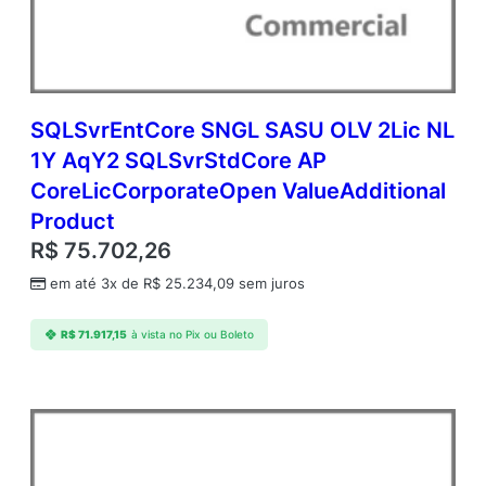
d
m
c
A
P
C
SQLSvrEntCore SNGL SASU OLV 2Lic NL
o
1Y AqY2 SQLSvrStdCore AP
r
CoreLicCorporateOpen ValueAdditional
e
L
Product
i
R$
75.702,26
c
A
em até 3x de
R$
25.234,09
sem juros
c
a
R$
71.917,15
à vista no Pix ou Boleto
d
e
m
i
c
O