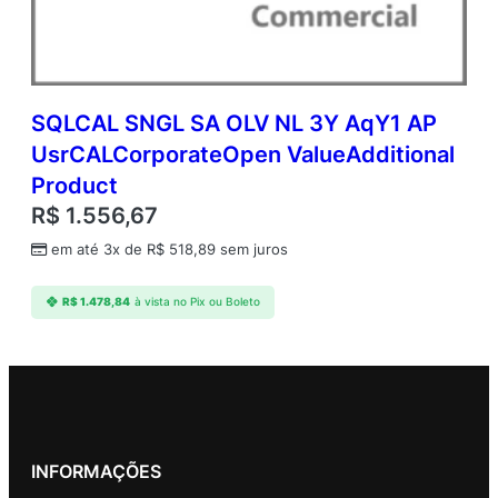
SQLCAL SNGL SA OLV NL 3Y AqY1 AP
UsrCALCorporateOpen ValueAdditional
Product
R$
1.556,67
em até 3x de
R$
518,89
sem juros
R$
1.478,84
à vista no Pix ou Boleto
INFORMAÇÕES