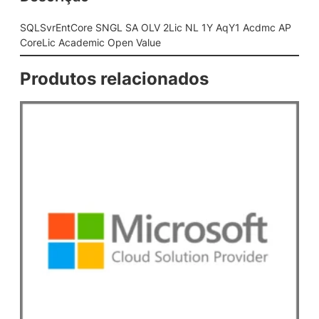
G
L
SQLSvrEntCore SNGL SA OLV 2Lic NL 1Y AqY1 Acdmc AP
S
CoreLic Academic Open Value
A
O
Produtos relacionados
L
V
2
L
i
c
N
L
1
Y
A
q
Y
1
A
c