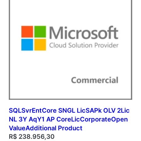
SQLSvrEntCore SNGL LicSAPk OLV 2Lic
NL 3Y AqY1 AP CoreLicCorporateOpen
ValueAdditional Product
R$
238.956,30