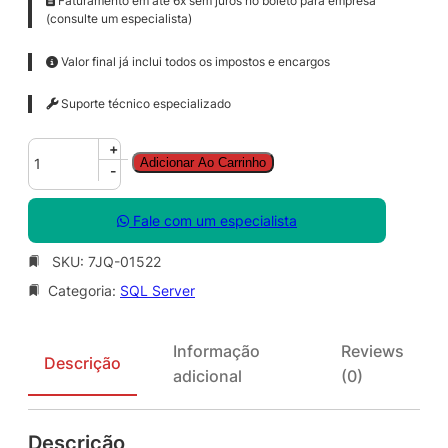
Faturamento em até 6x sem juros no boleto para empresa
(consulte um especialista)
Valor final já inclui todos os impostos e encargos
Suporte técnico especializado
S
+
Adicionar Ao Carrinho
Q
-
L
S
Fale com um especialista
v
r
SKU:
7JQ-01522
E
Categoria:
SQL Server
n
t
C
Informação
Reviews
o
Descrição
adicional
(0)
r
e
S
Descrição
N