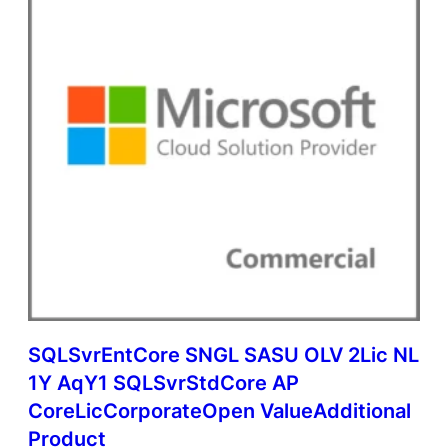
p
e
n
V
a
l
u
e
q
u
a
n
t
i
d
a
d
SQLSvrEntCore SNGL SASU OLV 2Lic NL
e
1Y AqY1 SQLSvrStdCore AP
CoreLicCorporateOpen ValueAdditional
Product