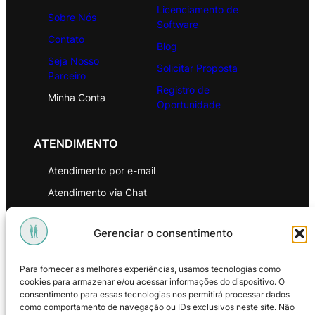
Licenciamento de
Sobre Nós
Software
Contato
Blog
Seja Nosso
Solicitar Proposta
Parceiro
Registro de
Minha Conta
Oportunidade
ATENDIMENTO
Atendimento por e-mail
Atendimento via Chat
WhatsApp
Gerenciar o consentimento
INSTITUCIONAL
Para fornecer as melhores experiências, usamos tecnologias como
Política de Privacidade
cookies para armazenar e/ou acessar informações do dispositivo. O
consentimento para essas tecnologias nos permitirá processar dados
Política de Troca e Devoluções
como comportamento de navegação ou IDs exclusivos neste site. Não