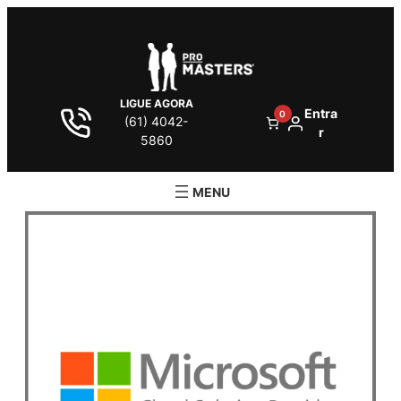
LIGUE AGORA
Entra
0
(61) 4042-
r
5860