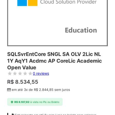
SQLSvrEntCore SNGL SA OLV 2Lic NL
1Y AqY1 Acdmc AP CoreLic Academic
Open Value
0 reviews
R$
8.534,55
em até 3x de
R$
2.844,85
sem juros
R$
8.107,82
à vista no Pix ou Boleto