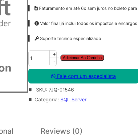
Faturamento em até 6x sem juros no boleto para 
Valor final já inclui todos os impostos e encargos
Suporte técnico especializado
S
+
Adicionar Ao Carrinho
Q
-
L
S
Fale com um especialista
v
SKU:
7JQ-01546
r
E
Categoria:
SQL Server
n
t
C
o
onal
Reviews (0)
r