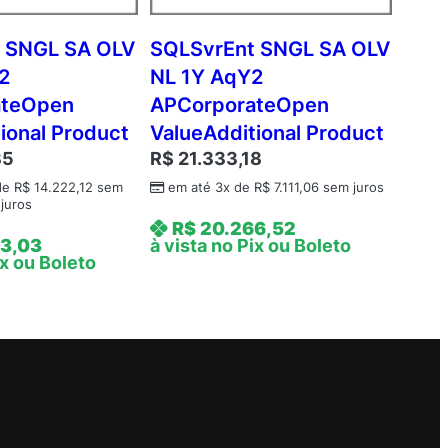
 SNGL SA OLV
SQLSvrEnt SNGL SA OLV
2
NL 1Y AqY2
ateOpen
APCorporateOpen
ional Product
ValueAdditional Product
35
R$
21.333,18
de
R$
14.222,12
sem
em até 3x de
R$
7.111,06
sem juros
juros
R$
20.266,52
3,03
à vista no Pix ou Boleto
ix ou Boleto