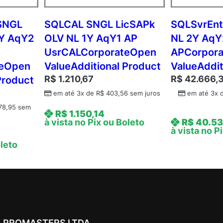
q
Y
SNGL
SQLCAL SNGL LicSAPk
SQLSvrEnt
2
1Y AqY2
OLV NL 1Y AqY1 AP
NL 2Y AqY
A
UsrCALCorporateOpen
APCorpor
c
teOpen
ValueAdditional Product
ValueAddit
d
R$
1.210,67
R$
42.666,
Product
m
c
em até 3x de
R$
403,56
sem juros
em até 3x 
A
78,95
sem
R$
1.150,14
P
à vista no Pix ou Boleto
R$
40.53
C
à vista no P
o
oleto
r
e
L
i
c
A
PROMASTERS LTDA