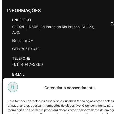
INFORMAÇÕES
ENDEREÇO
C
SIG Qd 1, N505, Ed Barão do Rio Branco, SL 123,
A50.
Brasília/DF
CEP: 70610-410
TELEFONE
(61) 4042-5860
E-MAIL
contato@promasters.net.br
Gerenciar o consentimento
HORÁRIO DE ATENDIMENTO
segunda a sexta das 9hrs às 18hrs exceto feriados.
Para fornecer as melhores experiências, usamos tecnologias como cookies
armazenar e/ou acessar informações do dispositivo. O consentimento para
Facebook
Instagram
Youtube
tecnologias nos permitirá processar dados como comportamento de naveg