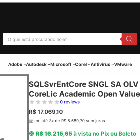
P
e
s
q
u
i
Adobe
Autodesk
Microsoft
Corel
Antivírus
VMware
s
a
r
p
SQLSvrEntCore SNGL SA OLV 
r
o
CoreLic Academic Open Value
d
u
0 reviews
t
o
R$
17.069,10
s
em até 3x de
R$
5.689,70
sem juros
R$
16.215,65
à vista no Pix ou Boleto