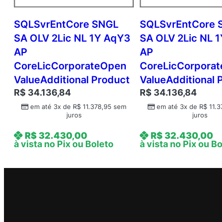
SQLSvrEntCore SNGL
SQLSvrEntCore 
SA OLV 2Lic NL 1Y AqY3
SA OLV 2Lic NL 
AP
AP
CoreLicCorporateOpen
CoreLicCorpora
ValueAdditional Product
ValueAdditional 
R$
34.136,84
R$
34.136,84
em até 3x de
R$
11.378,95
sem
em até 3x de
R$
11.3
juros
juros
R$
32.430,00
R$
32.430,00
à vista no Pix ou Boleto
à vista no Pix ou B