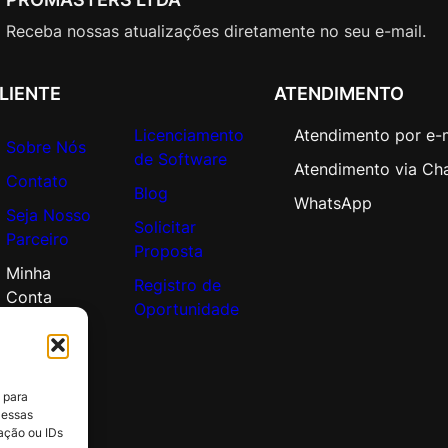
c
a
Receba nossas atualizações diretamente no seu e-mail.
d
e
LIENTE
ATENDIMENTO
m
i
Licenciamento
Atendimento por e-
Sobre Nós
c
de Software
Atendimento via Ch
O
Contato
Blog
p
WhatsApp
Seja Nosso
e
Solicitar
Parceiro
n
Proposta
V
Minha
Registro de
a
Conta
Oportunidade
l
u
e
q
 para
u
 essas
ação ou IDs
a