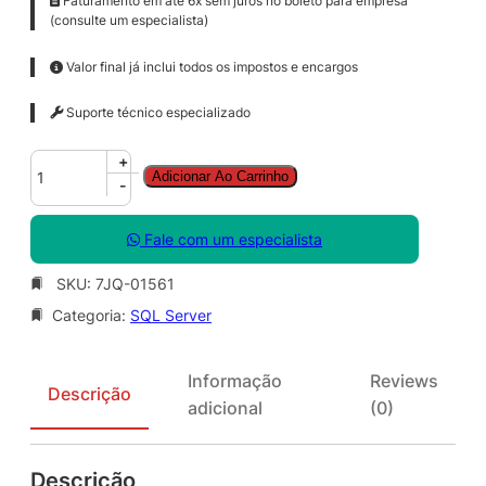
Faturamento em até 6x sem juros no boleto para empresa
(consulte um especialista)
Valor final já inclui todos os impostos e encargos
Suporte técnico especializado
S
+
Adicionar Ao Carrinho
Q
-
L
S
Fale com um especialista
v
r
SKU:
7JQ-01561
E
Categoria:
SQL Server
n
t
C
Informação
Reviews
o
Descrição
adicional
(0)
r
e
S
Descrição
N