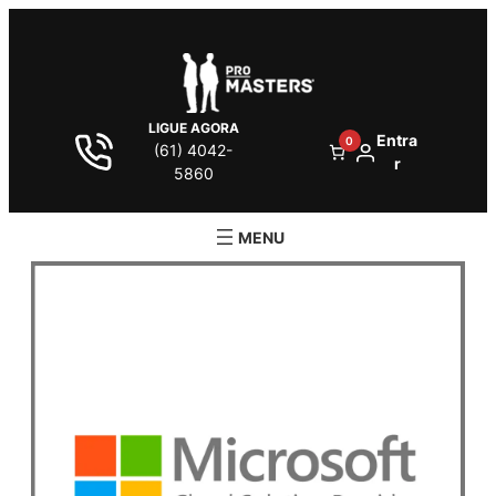
LIGUE AGORA
Entra
0
(61) 4042-
r
5860