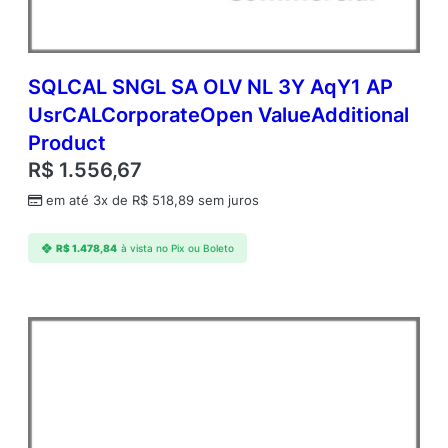
SQLCAL SNGL SA OLV NL 3Y AqY1 AP
UsrCALCorporateOpen ValueAdditional
Product
R$
1.556,67
em até 3x de
R$
518,89
sem juros
R$
1.478,84
à vista no Pix ou Boleto