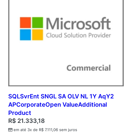
o
r
e
L
i
c
A
c
a
d
e
m
i
c
O
p
SQLSvrEnt SNGL SA OLV NL 1Y AqY2
e
APCorporateOpen ValueAdditional
n
V
Product
a
R$
21.333,18
l
u
em até 3x de
R$
7.111,06
sem juros