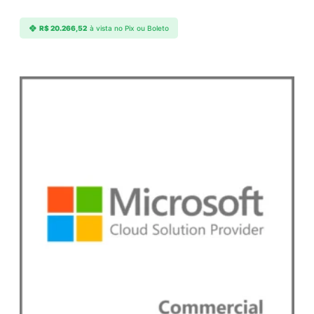
e
q
R$
20.266,52
à vista no Pix ou Boleto
u
a
n
t
i
d
a
d
e