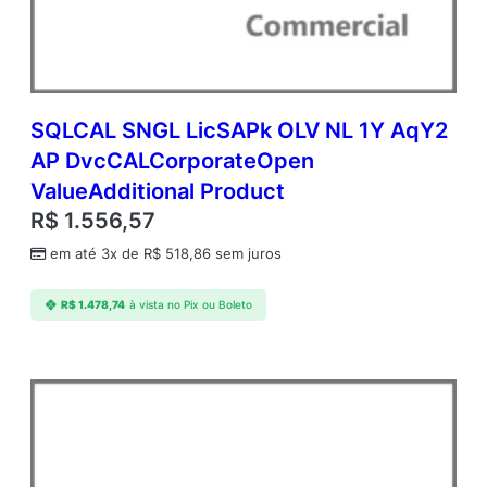
A
c
d
m
c
S
SQLCAL SNGL LicSAPk OLV NL 1Y AqY2
Q
AP DvcCALCorporateOpen
L
ValueAdditional Product
S
v
R$
1.556,57
r
em até 3x de
R$
518,86
sem juros
S
t
d
R$
1.478,74
à vista no Pix ou Boleto
C
o
r
e
A
P
C