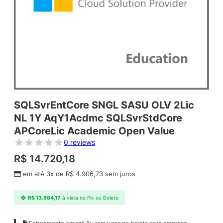
SQLSvrEntCore SNGL SASU OLV 2Lic
NL 1Y AqY1Acdmc SQLSvrStdCore
APCoreLic Academic Open Value
0 reviews
R$
14.720,18
em até 3x de
R$
4.906,73
sem juros
R$
13.984,17
à vista no Pix ou Boleto