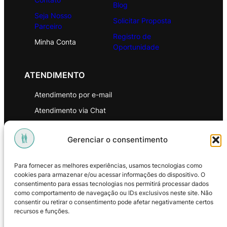
Blog
Seja Nosso
Solicitar Proposta
Parceiro
Registro de
Minha Conta
Oportunidade
ATENDIMENTO
Atendimento por e-mail
Atendimento via Chat
WhatsApp
Gerenciar o consentimento
INSTITUCIONAL
Para fornecer as melhores experiências, usamos tecnologias como
Política de Privacidade
cookies para armazenar e/ou acessar informações do dispositivo. O
consentimento para essas tecnologias nos permitirá processar dados
Política de Troca e Devoluções
como comportamento de navegação ou IDs exclusivos neste site. Não
consentir ou retirar o consentimento pode afetar negativamente certos
Política de Reembolso
recursos e funções.
Termos & Condições de Uso