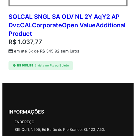
SQLCAL SNGL SA OLV NL 2Y AqY2 AP
DvcCALCorporateOpen ValueAdditional
Product
R$
1.037,77
em até 3x de
R$
345,92
sem juros
R$
985,88
à vista no Pix ou Boleto
INFORMAÇÕES
ENDEREÇO
SIG Qd 1, N505, Ed Barão do Rio Branco, SL 123, A50.