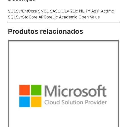
G
L
SQLSvrEntCore SNGL SASU OLV 2Lic NL 1Y AqY1Acdmc
S
SQLSvrStdCore APCoreLic Academic Open Value
A
S
Produtos relacionados
U
O
L
V
2
L
i
c
N
L
1
Y
A
q
Y
1