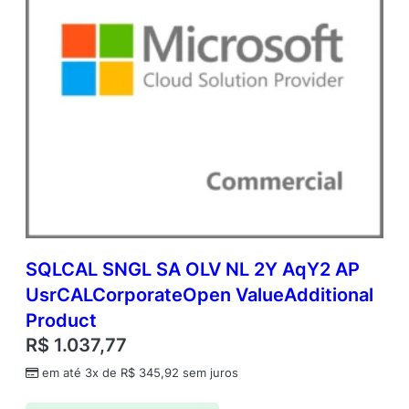
SQLCAL SNGL SA OLV NL 2Y AqY2 AP
UsrCALCorporateOpen ValueAdditional
Product
R$
1.037,77
em até 3x de
R$
345,92
sem juros