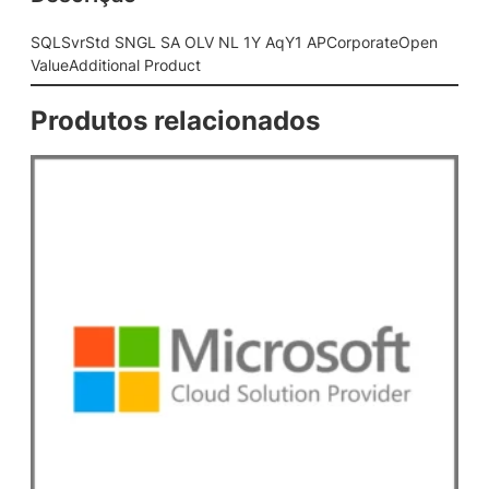
O
L
SQLSvrStd SNGL SA OLV NL 1Y AqY1 APCorporateOpen
V
ValueAdditional Product
N
L
Produtos relacionados
1
Y
A
q
Y
1
A
P
C
o
r
p
o
r
a
t