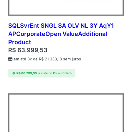
SQLSvrEnt SNGL SA OLV NL 3Y AqY1
APCorporateOpen ValueAdditional
Product
R$
63.999,53
em até 3x de
R$
21.333,18
sem juros
R$
60.799,55
à vista no Pix ou Boleto