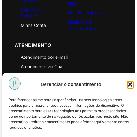
Blog
Seja Nosso
Solicitar Proposta
Parceiro
Registro de
Minha Conta
Oportunidade
ATENDIMENTO
Atendimento por e-mail
Atendimento via Chat
WhatsApp
Gerenciar o consentimento
INSTITUCIONAL
Para fornecer as melhores experiências, usamos tecnologias como
Política de Privacidade
cookies para armazenar e/ou acessar informações do dispositivo. O
consentimento para essas tecnologias nos permitirá processar dados
Política de Troca e Devoluções
como comportamento de navegação ou IDs exclusivos neste site. Não
consentir ou retirar o consentimento pode afetar negativamente certos
Política de Reembolso
recursos e funções.
Termos & Condições de Uso