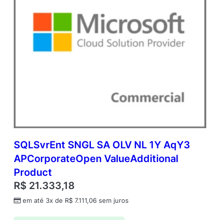
SQLSvrEnt SNGL SA OLV NL 1Y AqY3
APCorporateOpen ValueAdditional
Product
R$
21.333,18
em até 3x de
R$
7.111,06
sem juros