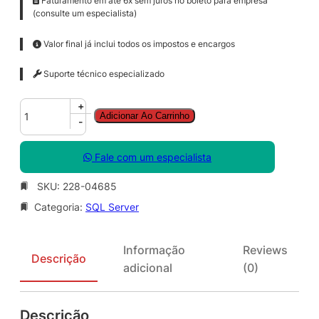
Faturamento em até 6x sem juros no boleto para empresa
(consulte um especialista)
Valor final já inclui todos os impostos e encargos
Suporte técnico especializado
S
+
Adicionar Ao Carrinho
Q
-
L
S
Fale com um especialista
v
r
SKU:
228-04685
S
Categoria:
SQL Server
t
d
S
Informação
Reviews
N
Descrição
adicional
(0)
G
L
S
Descrição
A