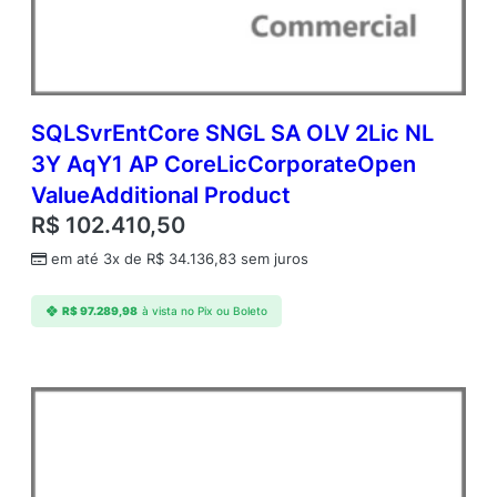
e
O
p
e
n
V
SQLSvrEntCore SNGL SA OLV 2Lic NL
a
3Y AqY1 AP CoreLicCorporateOpen
l
ValueAdditional Product
u
e
R$
102.410,50
A
em até 3x de
R$
34.136,83
sem juros
d
d
i
R$
97.289,98
à vista no Pix ou Boleto
t
i
o
n
a
l
P