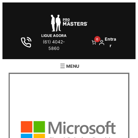
LIGUE AGORA
Entra
0
(61) 4042-
r
5860