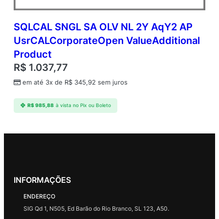
SQLCAL SNGL SA OLV NL 2Y AqY2 AP
UsrCALCorporateOpen ValueAdditional
Product
R$
1.037,77
em até 3x de
R$
345,92
sem juros
R$
985,88
à vista no Pix ou Boleto
INFORMAÇÕES
ENDEREÇO
SIG Qd 1, N505, Ed Barão do Rio Branco, SL 123, A50.