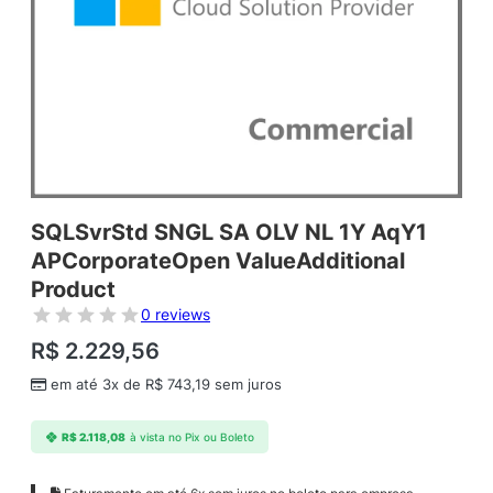
SQLSvrStd SNGL SA OLV NL 1Y AqY1
APCorporateOpen ValueAdditional
Product
0 reviews
R$
2.229,56
em até 3x de
R$
743,19
sem juros
R$
2.118,08
à vista no Pix ou Boleto