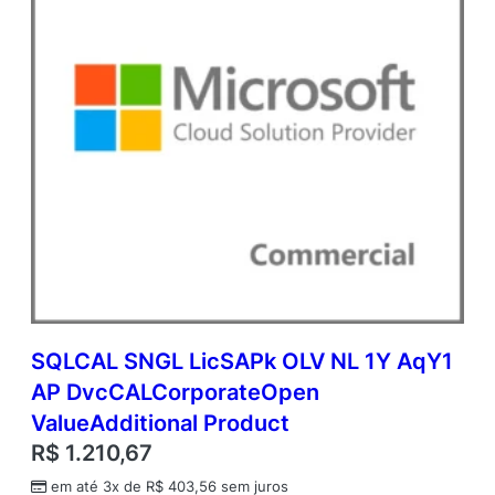
r
o
d
u
c
t
q
u
a
n
t
i
d
a
d
e
SQLCAL SNGL LicSAPk OLV NL 1Y AqY1
AP DvcCALCorporateOpen
ValueAdditional Product
R$
1.210,67
em até 3x de
R$
403,56
sem juros