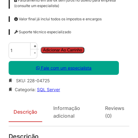
Faturamento em até 6x sem juros no boleto para empresa
(consulte um especialista)
Valor final já inclui todos os impostos e encargos
Suporte técnico especializado
S
+
Adicionar Ao Carrinho
Q
-
L
S
Fale com um especialista
v
r
SKU:
228-04725
S
Categoria:
SQL Server
t
d
S
Informação
Reviews
N
Descrição
adicional
(0)
G
L
S
Descrição
A