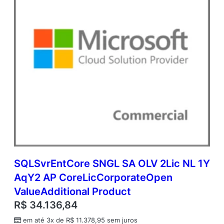
r
o
d
u
c
t
q
u
a
n
t
i
d
a
d
e
SQLSvrEntCore SNGL SA OLV 2Lic NL 1Y
AqY2 AP CoreLicCorporateOpen
ValueAdditional Product
R$
34.136,84
em até 3x de
R$
11.378,95
sem juros