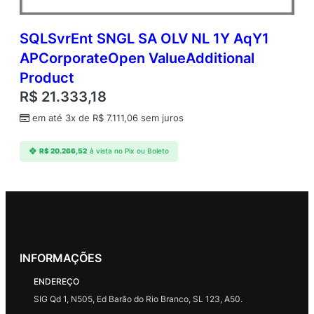
SQLSvrEnt SNGL SA OLV NL 1Y AqY1
APCorporateOpen ValueAdditional
Product
R$
21.333,18
em até 3x de
R$
7.111,06
sem juros
R$
20.266,52
à vista no Pix ou Boleto
INFORMAÇÕES
ENDEREÇO
SIG Qd 1, N505, Ed Barão do Rio Branco, SL 123, A50.