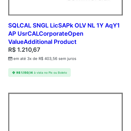
SQLCAL SNGL LicSAPk OLV NL 1Y AqY1
AP UsrCALCorporateOpen
ValueAdditional Product
R$
1.210,67
em até 3x de
R$
403,56
sem juros
R$
1.150,14
à vista no Pix ou Boleto