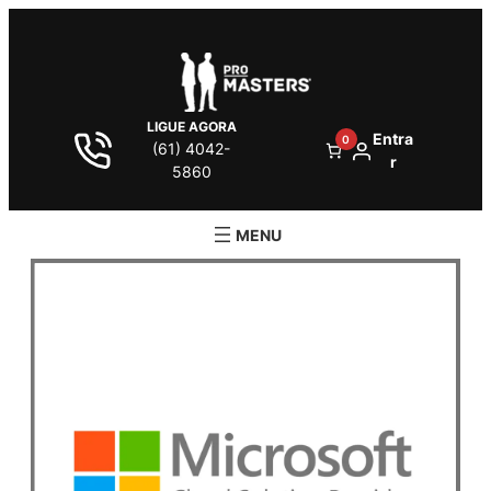
LIGUE AGORA
Entra
0
(61) 4042-
r
5860