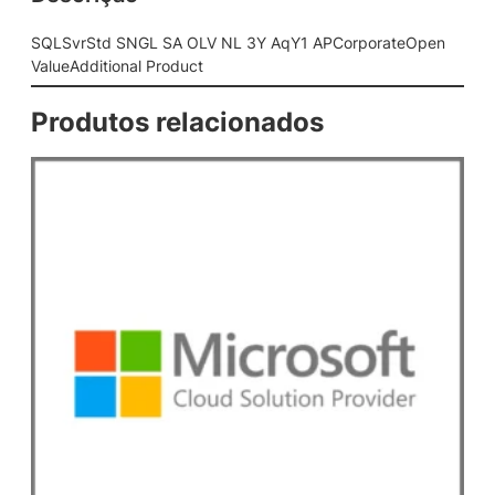
O
L
SQLSvrStd SNGL SA OLV NL 3Y AqY1 APCorporateOpen
V
ValueAdditional Product
N
L
Produtos relacionados
3
Y
A
q
Y
1
A
P
C
o
r
p
o
r
a
t