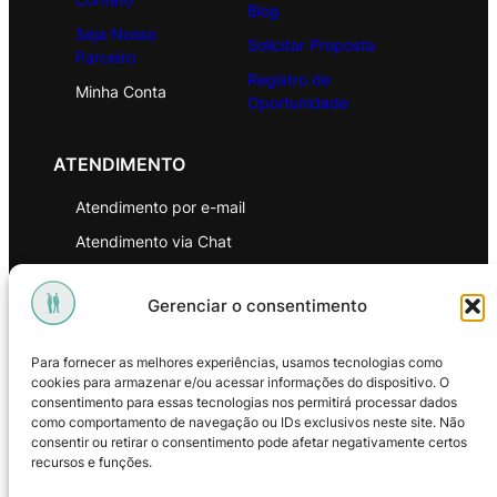
Blog
Seja Nosso
Solicitar Proposta
Parceiro
Registro de
Minha Conta
Oportunidade
ATENDIMENTO
Atendimento por e-mail
Atendimento via Chat
WhatsApp
Gerenciar o consentimento
INSTITUCIONAL
Para fornecer as melhores experiências, usamos tecnologias como
Política de Privacidade
cookies para armazenar e/ou acessar informações do dispositivo. O
consentimento para essas tecnologias nos permitirá processar dados
Política de Troca e Devoluções
como comportamento de navegação ou IDs exclusivos neste site. Não
consentir ou retirar o consentimento pode afetar negativamente certos
Política de Reembolso
recursos e funções.
Termos & Condições de Uso