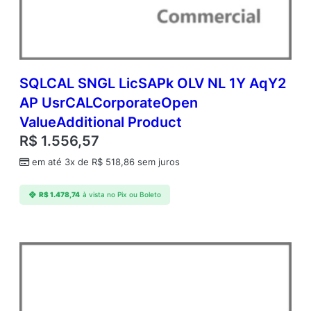
e
O
p
e
n
V
SQLCAL SNGL LicSAPk OLV NL 1Y AqY2
a
AP UsrCALCorporateOpen
l
ValueAdditional Product
u
e
R$
1.556,57
A
em até 3x de
R$
518,86
sem juros
d
d
i
R$
1.478,74
à vista no Pix ou Boleto
t
i
o
n
a
l
P