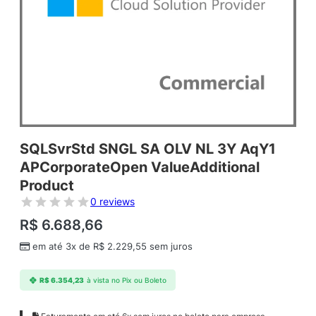
SQLSvrStd SNGL SA OLV NL 3Y AqY1
APCorporateOpen ValueAdditional
Product
0 reviews
R$
6.688,66
em até 3x de
R$
2.229,55
sem juros
R$
6.354,23
à vista no Pix ou Boleto