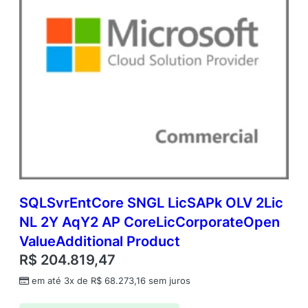
SQLSvrEntCore SNGL LicSAPk OLV 2Lic
NL 2Y AqY2 AP CoreLicCorporateOpen
ValueAdditional Product
R$
204.819,47
em até 3x de
R$
68.273,16
sem juros