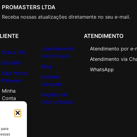
e
PROMASTERS LTDA
L
i
Receba nossas atualizações diretamente no seu e-mail.
c
A
LIENTE
ATENDIMENTO
c
a
Licenciamento
Atendimento por e-
Sobre Nós
d
de Software
Atendimento via Ch
e
Contato
Blog
m
WhatsApp
Seja Nosso
i
Solicitar
Parceiro
c
Proposta
O
Minha
Registro de
p
Conta
Oportunidade
e
n
V
a
 para
l
 essas