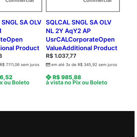
 SNGL SA OLV
SQLCAL SNGL SA OLV
1
NL 2Y AqY2 AP
ateOpen
UsrCALCorporateOpen
ional Product
ValueAdditional Product
8
R$
1.037,77
R$
7.111,06
sem juros
em até 3x de
R$
345,92
sem juros
6,52
R$
985,88
ix ou Boleto
à vista no Pix ou Boleto