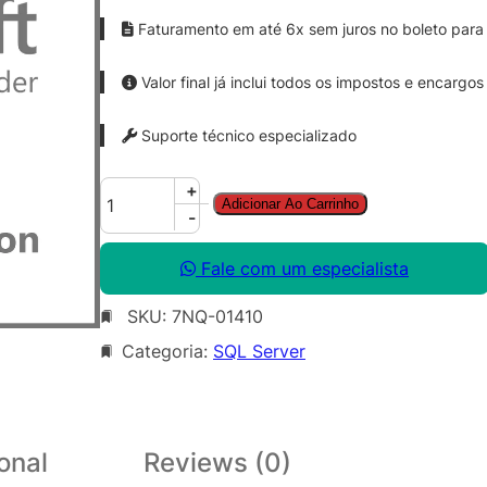
Faturamento em até 6x sem juros no boleto para 
Valor final já inclui todos os impostos e encargos
Suporte técnico especializado
S
+
Adicionar Ao Carrinho
Q
-
L
S
Fale com um especialista
v
SKU:
7NQ-01410
r
S
Categoria:
SQL Server
t
d
C
o
onal
Reviews (0)
r