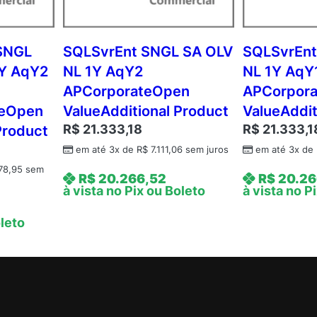
N
L
1
SNGL
SQLSvrEnt SNGL SA OLV
SQLSvrEnt
Y
1Y AqY2
NL 1Y AqY2
NL 1Y AqY
A
APCorporateOpen
APCorpor
q
teOpen
ValueAdditional Product
ValueAddit
Y
R$
21.333,18
R$
21.333,1
Product
2
A
em até 3x de
R$
7.111,06
sem juros
em até 3x de
c
78,95
sem
R$
20.266,52
R$
20.26
d
à vista no Pix ou Boleto
à vista no P
m
c
oleto
A
P
C
o
r