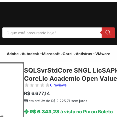
P
e
s
q
u
i
Adobe
Autodesk
Microsoft
Corel
Antivírus
VMware
s
a
r
p
SQLSvrStdCore SNGL LicSAPk
r
o
CoreLic Academic Open Value
d
u
0 reviews
t
o
R$
6.677,14
s
em até 3x de
R$
2.225,71
sem juros
R$
6.343,28
à vista no Pix ou Boleto