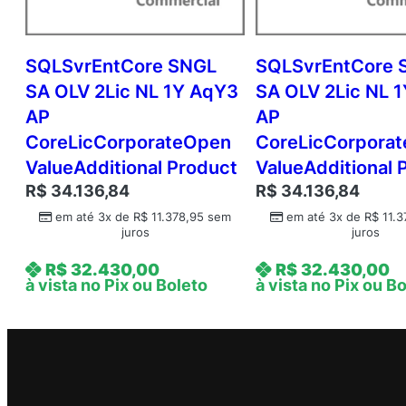
SQLSvrEntCore SNGL
SQLSvrEntCore 
SA OLV 2Lic NL 1Y AqY3
SA OLV 2Lic NL 
AP
AP
CoreLicCorporateOpen
CoreLicCorpora
ValueAdditional Product
ValueAdditional 
R$
34.136,84
R$
34.136,84
em até 3x de
R$
11.378,95
sem
em até 3x de
R$
11.3
juros
juros
R$
32.430,00
R$
32.430,00
à vista no Pix ou Boleto
à vista no Pix ou B