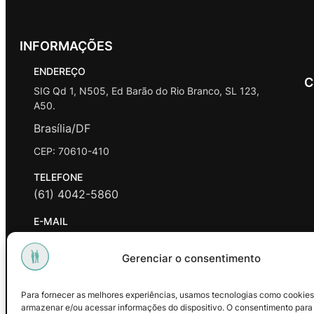
INFORMAÇÕES
ENDEREÇO
C
SIG Qd 1, N505, Ed Barão do Rio Branco, SL 123,
A50.
Brasília/DF
CEP: 70610-410
TELEFONE
(61) 4042-5860
E-MAIL
contato@promasters.net.br
Gerenciar o consentimento
HORÁRIO DE ATENDIMENTO
segunda a sexta das 9hrs às 18hrs exceto feriados.
Para fornecer as melhores experiências, usamos tecnologias como cookies
armazenar e/ou acessar informações do dispositivo. O consentimento para