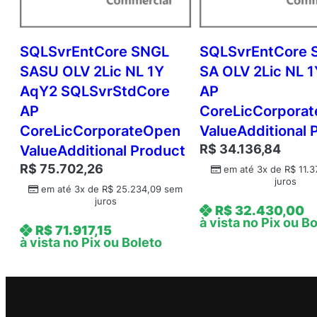
SQLSvrEntCore SNGL
SQLSvrEntCore 
SASU OLV 2Lic NL 1Y
SA OLV 2Lic NL 
AqY2 SQLSvrStdCore
AP
AP
CoreLicCorpora
CoreLicCorporateOpen
ValueAdditional 
R$
34.136,84
ValueAdditional Product
R$
75.702,26
em até 3x de
R$
11.3
juros
em até 3x de
R$
25.234,09
sem
juros
R$
32.430,00
à vista no Pix ou B
R$
71.917,15
à vista no Pix ou Boleto