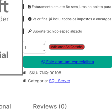
Faturamento em até 6x sem juros no boleto para 
Valor final já inclui todos os impostos e encargos
Suporte técnico especializado
S
+
Adicionar Ao Carrinho
Q
-
L
S
Fale com um especialista
v
SKU:
7NQ-00108
r
S
Categoria:
SQL Server
t
d
C
o
onal
Reviews (0)
r