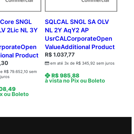
tCore SNGL
SQLCAL SNGL SA OLV
LV 2Lic NL 3Y
NL 2Y AqY2 AP
UsrCALCorporateOpen
rporateOpen
ValueAdditional Product
R$
1.037,77
ional Product
,30
em até 3x de
R$
345,92
sem juros
de
R$
79.652,10
sem
R$
985,88
juros
à vista no Pix ou Boleto
08,49
ix ou Boleto