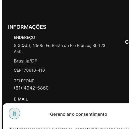
INFORMAÇÕES
ENDEREÇO
C
SIG Qd 1, N505, Ed Barão do Rio Branco, SL 123,
A50.
Brasília/DF
CEP: 70610-410
TELEFONE
(61) 4042-5860
E-MAIL
contato@promasters.net.br
Gerenciar o consentimento
HORÁRIO DE ATENDIMENTO
segunda a sexta das 9hrs às 18hrs exceto feriados.