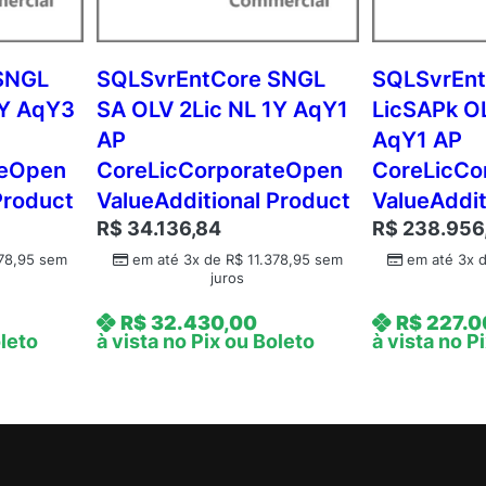
N
L
2
SNGL
SQLSvrEntCore SNGL
SQLSvrEn
Y
1Y AqY3
SA OLV 2Lic NL 1Y AqY1
LicSAPk O
A
AP
AqY1 AP
q
teOpen
CoreLicCorporateOpen
CoreLicCo
Y
Product
ValueAdditional Product
ValueAddit
2
R$
34.136,84
R$
238.956
A
P
78,95
sem
em até 3x de
R$
11.378,95
sem
em até 3x 
juros
C
o
R$
32.430,00
R$
227.0
r
oleto
à vista no Pix ou Boleto
à vista no P
e
L
i
c
C