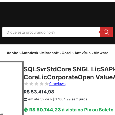
P
e
s
q
u
i
Adobe
Autodesk
Microsoft
Corel
Antivírus
VMware
s
a
r
p
SQLSvrStdCore SNGL LicSAPk
r
o
CoreLicCorporateOpen ValueA
d
u
0 reviews
t
o
R$
53.414,98
s
em até 3x de
R$
17.804,99
sem juros
R$
50.744,23
à vista no Pix ou Boleto