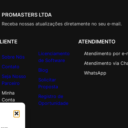
o
r
PROMASTERS LTDA
p
o
Receba nossas atualizações diretamente no seu e-mail.
r
a
LIENTE
ATENDIMENTO
t
e
Licenciamento
Atendimento por e-
O
Sobre Nós
de Software
Atendimento via Ch
p
Contato
Blog
e
WhatsApp
Seja Nosso
n
Solicitar
Parceiro
V
Proposta
a
Minha
Registro de
l
Conta
Oportunidade
u
e
A
d