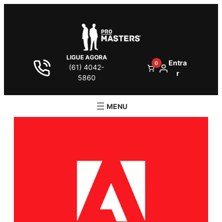
LIGUE AGORA
Entra
0
(61) 4042-
r
5860