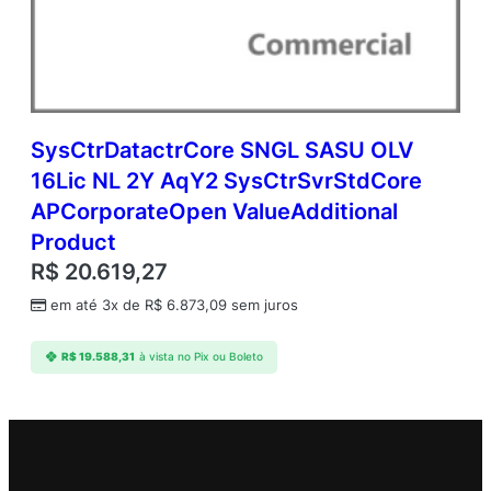
SysCtrDatactrCore SNGL SASU OLV
16Lic NL 2Y AqY2 SysCtrSvrStdCore
APCorporateOpen ValueAdditional
Product
R$
20.619,27
em até 3x de
R$
6.873,09
sem juros
R$
19.588,31
à vista no Pix ou Boleto