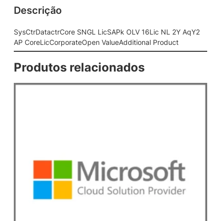
Descrição
o
r
e
SysCtrDatactrCore SNGL LicSAPk OLV 16Lic NL 2Y AqY2
S
AP CoreLicCorporateOpen ValueAdditional Product
N
G
Produtos relacionados
L
L
i
c
S
A
P
k
O
L
V
1
6
L
i