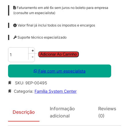
Faturamento em até 6x sem juros no boleto para empresa
(consulte um especialista)
Valor final já inclui todos os impostos e encargos
Suporte técnico especializado
S
+
Adicionar Ao Carrinho
y
-
s
C
Fale com um especialista
t
r
SKU:
9EP-00495
D
Categoria:
Família System Center
a
t
a
Informação
Reviews
c
Descrição
adicional
(0)
t
r
C