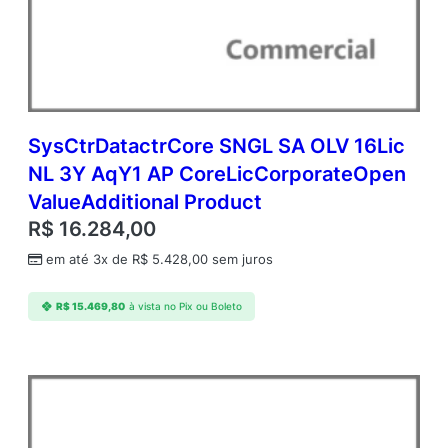
c
N
L
2
Y
A
q
SysCtrDatactrCore SNGL SA OLV 16Lic
Y
NL 3Y AqY1 AP CoreLicCorporateOpen
2
ValueAdditional Product
A
P
R$
16.284,00
C
em até 3x de
R$
5.428,00
sem juros
o
r
e
R$
15.469,80
à vista no Pix ou Boleto
L
i
c
C
o
r