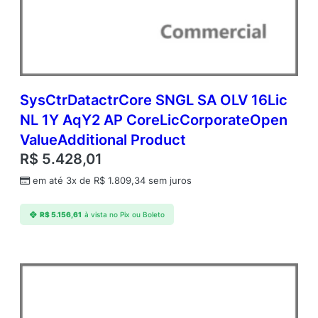
SysCtrDatactrCore SNGL SA OLV 16Lic
NL 1Y AqY2 AP CoreLicCorporateOpen
ValueAdditional Product
R$
5.428,01
em até 3x de
R$
1.809,34
sem juros
R$
5.156,61
à vista no Pix ou Boleto