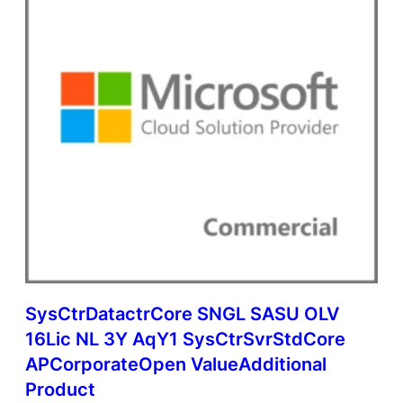
SysCtrDatactrCore SNGL SASU OLV
16Lic NL 3Y AqY1 SysCtrSvrStdCore
APCorporateOpen ValueAdditional
Product