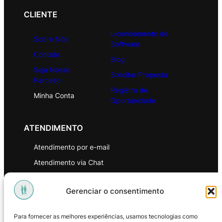
CLIENTE
Licenciamento de
Sobre Nós
Software
Contato
Blog
Seja Nosso
Solicitar Proposta
Parceiro
Registro de
Minha Conta
Oportunidade
ATENDIMENTO
Atendimento por e-mail
Atendimento via Chat
WhatsApp
Gerenciar o consentimento
INSTITUCIONAL
Para fornecer as melhores experiências, usamos tecnologias como