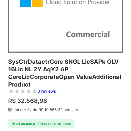
SysCtrDatactrCore SNGL LicSAPk OLV
16Lic NL 2Y AqY2 AP
CoreLicCorporateOpen ValueAdditional
Product
0 reviews
R$
32.568,96
em até 3x de
R$
10.856,32
sem juros
R$
30.940,51
à vista no Pix ou Boleto