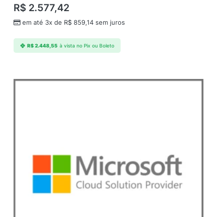
R$
2.577,42
n
a
em até 3x de
R$
859,14
sem juros
l
P
R$
2.448,55
à vista no Pix ou Boleto
r
o
d
u
c
t
q
u
a
n
t
i
d
a
d
e