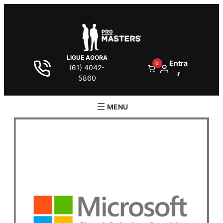
LIGUE AGORA
Entra
0
(61) 4042-
r
5860