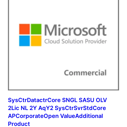
p
o
r
a
t
e
O
p
e
n
V
a
l
u
e
A
d
SysCtrDatactrCore SNGL SASU OLV
d
2Lic NL 2Y AqY2 SysCtrSvrStdCore
i
t
APCorporateOpen ValueAdditional
i
Product
o