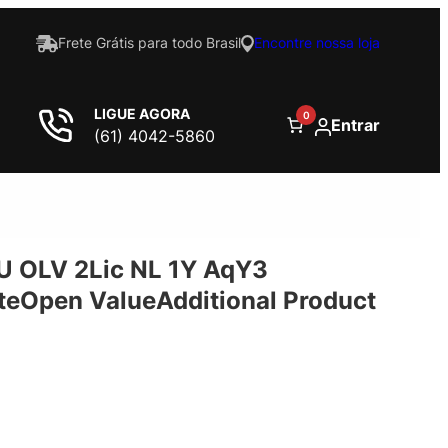
Frete Grátis para todo Brasil
Encontre nossa loja
LIGUE AGORA
0
Entrar
(61) 4042-5860
U OLV 2Lic NL 1Y AqY3
eOpen ValueAdditional Product