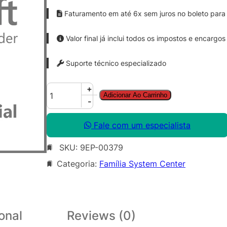
Faturamento em até 6x sem juros no boleto para 
Valor final já inclui todos os impostos e encargos
Suporte técnico especializado
S
+
Adicionar Ao Carrinho
y
-
s
C
Fale com um especialista
t
SKU:
9EP-00379
r
D
Categoria:
Família System Center
a
t
a
c
onal
Reviews (0)
t