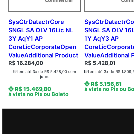
SysCtrDatactrCore
SysCtrDatactrCo
SNGL SA OLV 16Lic NL
SNGL SA OLV 16L
3Y AqY1 AP
1Y AqY3 AP
CoreLicCorporateOpen
CoreLicCorpora
ValueAdditional Product
ValueAdditional 
R$
16.284,00
R$
5.428,01
em até 3x de
R$
5.428,00
sem
em até 3x de
R$
1.809,
juros
R$
5.156,61
R$
15.469,80
à vista no Pix ou B
à vista no Pix ou Boleto