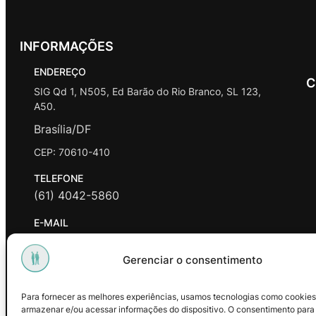
INFORMAÇÕES
ENDEREÇO
C
SIG Qd 1, N505, Ed Barão do Rio Branco, SL 123,
A50.
Brasília/DF
CEP: 70610-410
TELEFONE
(61) 4042-5860
E-MAIL
contato@promasters.net.br
Gerenciar o consentimento
HORÁRIO DE ATENDIMENTO
segunda a sexta das 9hrs às 18hrs exceto feriados.
Para fornecer as melhores experiências, usamos tecnologias como cookies
armazenar e/ou acessar informações do dispositivo. O consentimento para