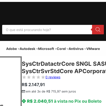
P
e
s
q
u
i
Adobe
Autodesk
Microsoft
Corel
Antivírus
VMware
s
a
r
p
SysCtrDatactrCore SNGL SAS
r
o
SysCtrSvrStdCore APCorporat
d
u
0 reviews
t
o
R$
2.147,91
s
em até 3x de
R$
715,97
sem juros
R$
2.040,51
à vista no Pix ou Boleto