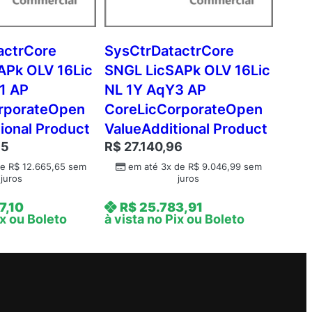
actrCore
SysCtrDatactrCore
APk OLV 16Lic
SNGL LicSAPk OLV 16Lic
1 AP
NL 1Y AqY3 AP
rporateOpen
CoreLicCorporateOpen
ional Product
ValueAdditional Product
95
R$
27.140,96
de
R$
12.665,65
sem
em até 3x de
R$
9.046,99
sem
juros
juros
7,10
R$
25.783,91
ix ou Boleto
à vista no Pix ou Boleto