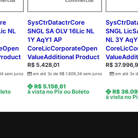
c
N
L
re
SysCtrDatactrCore
SysCtrDat
1
ic NL
SNGL SA OLV 16Lic NL
SNGL LicS
Y
1Y AqY1 AP
NL 3Y AqY
A
teOpen
CoreLicCorporateOpen
CoreLicCo
q
Product
ValueAdditional Product
ValueAddit
Y
R$
5.428,01
R$
37.996,
3
S
34
sem juros
em até 3x de
R$
1.809,34
sem juros
em até 3x 
y
R$
5.156,61
s
oleto
à vista no Pix ou Boleto
R$
36.09
C
à vista no P
t
r
S
v
r