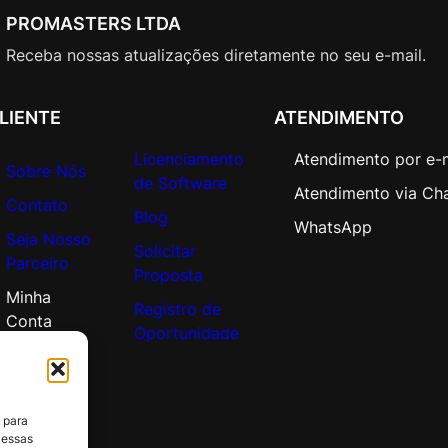
S
PROMASTERS LTDA
t
d
Receba nossas atualizações diretamente no seu e-mail.
C
o
LIENTE
ATENDIMENTO
r
e
Licenciamento
Atendimento por e-
Sobre Nós
A
de Software
Atendimento via Ch
P
Contato
Blog
C
WhatsApp
Seja Nosso
o
Solicitar
Parceiro
r
Proposta
p
Minha
Registro de
o
Conta
Oportunidade
r
a
t
e
 para
O
 essas