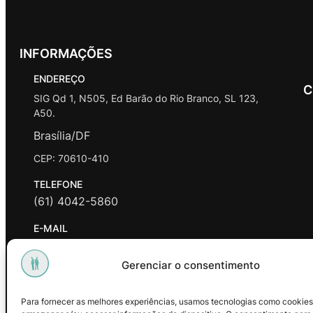
INFORMAÇÕES
ENDEREÇO
C
SIG Qd 1, N505, Ed Barão do Rio Branco, SL 123,
A50.
Brasília/DF
CEP: 70610-410
TELEFONE
(61) 4042-5860
E-MAIL
contato@promasters.net.br
Gerenciar o consentimento
HORÁRIO DE ATENDIMENTO
segunda a sexta das 9hrs às 18hrs exceto feriados.
Para fornecer as melhores experiências, usamos tecnologias como cookies