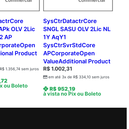
actrCore
SysCtrDatactrCore
APk OLV 2Lic
SNGL SASU OLV 2Lic NL
2 AP
1Y AqY1
rporateOpen
SysCtrSvrStdCore
ional Product
APCorporateOpen
3
ValueAdditional Product
R$
1.002,31
R$
1.356,74
sem juros
em até 3x de
R$
334,10
sem juros
,72
ix ou Boleto
R$
952,19
à vista no Pix ou Boleto