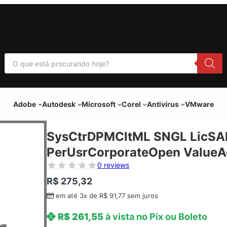
P
e
s
q
u
i
Adobe
Autodesk
Microsoft
Corel
Antivírus
VMware
s
a
r
p
SysCtrDPMCltML SNGL LicSA
r
o
PerUsrCorporateOpen ValueAd
d
u
0 reviews
t
o
R$
275,32
s
em até 3x de
R$
91,77
sem juros
R$
261,55
à vista no Pix ou Boleto