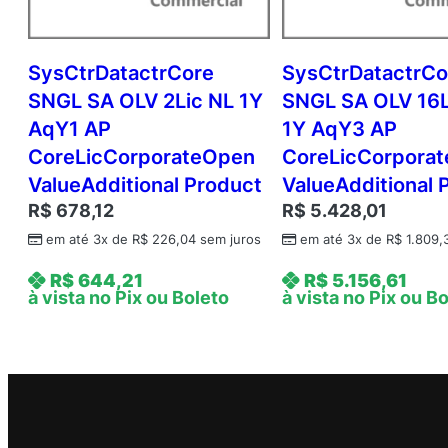
SysCtrDatactrCore
SysCtrDatactrCo
SNGL SA OLV 2Lic NL 1Y
SNGL SA OLV 16L
AqY1 AP
1Y AqY3 AP
CoreLicCorporateOpen
CoreLicCorpora
ValueAdditional Product
ValueAdditional 
R$
678,12
R$
5.428,01
em até 3x de
R$
226,04
sem juros
em até 3x de
R$
1.809,
R$
644,21
R$
5.156,61
à vista no Pix ou Boleto
à vista no Pix ou B