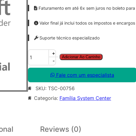
Faturamento em até 6x sem juros no boleto para 
Valor final já inclui todos os impostos e encargos
Suporte técnico especializado
S
+
Adicionar Ao Carrinho
y
-
s
C
Fale com um especialista
t
SKU:
TSC-00756
r
D
Categoria:
Família System Center
P
M
C
l
onal
Reviews (0)
t