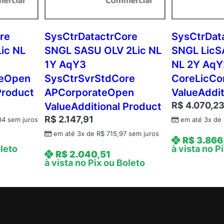
Y
A
q
re
SysCtrDatactrCore
SysCtrDat
Y
ic NL
SNGL SASU OLV 2Lic NL
SNGL LicS
3
1Y AqY3
NL 2Y AqY
A
teOpen
SysCtrSvrStdCore
CoreLicCo
P
Product
APCorporateOpen
ValueAddit
P
R$
4.070,2
ValueAdditional Product
e
r
R$
2.147,91
34
sem juros
em até 3x de
U
em até 3x de
R$
715,97
sem juros
R$
3.866
s
oleto
à vista no P
R$
2.040,51
r
à vista no Pix ou Boleto
C
o
r
p
o