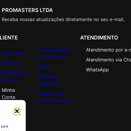
r
a
PROMASTERS LTDA
t
Receba nossas atualizações diretamente no seu e-mail.
e
O
p
LIENTE
ATENDIMENTO
e
Licenciamento
Atendimento por e-
n
Sobre Nós
de Software
V
Atendimento via Ch
Contato
a
Blog
WhatsApp
l
Seja Nosso
Solicitar
u
Parceiro
Proposta
e
Minha
A
Registro de
Conta
d
Oportunidade
d
i
t
 para
i