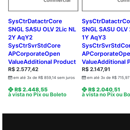
SysCtrDatactrCore
SysCtrDatactrCo
SNGL SASU OLV 2Lic NL
SNGL SASU OLV 
2Y AqY2
1Y AqY3
SysCtrSvrStdCore
SysCtrSvrStdCo
APCorporateOpen
APCorporateOp
ValueAdditional Product
ValueAdditional 
R$
2.577,42
R$
2.147,91
em até 3x de
R$
859,14
sem juros
em até 3x de
R$
715,97
R$
2.448,55
R$
2.040,51
à vista no Pix ou Boleto
à vista no Pix ou B