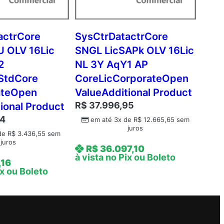
actrCore
SysCtrDatactrCore
 OLV 16Lic
SNGL LicSAPk OLV 16Lic
2
NL 3Y AqY1 AP
StdCore
CoreLicCorporateOpen
ateOpen
ValueAdditional Product
R$
37.996,95
ional Product
64
em até 3x de
R$
12.665,65
sem
juros
 de
R$
3.436,55
sem
juros
R$
36.097,10
à vista no Pix ou Boleto
,16
ix ou Boleto