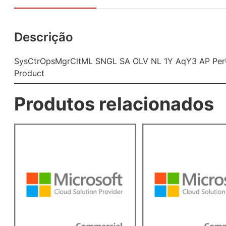
Descrição
SysCtrOpsMgrCltML SNGL SA OLV NL 1Y AqY3 AP PerU
Product
Produtos relacionados