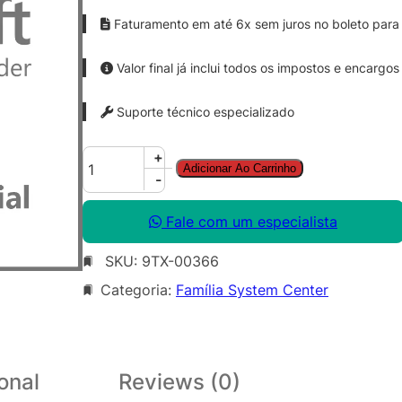
Faturamento em até 6x sem juros no boleto para 
Valor final já inclui todos os impostos e encargos
Suporte técnico especializado
S
+
Adicionar Ao Carrinho
y
-
s
C
Fale com um especialista
t
SKU:
9TX-00366
r
O
Categoria:
Família System Center
p
s
M
g
onal
Reviews (0)
r