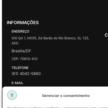
INFORMAÇÕES
ENDEREÇO
C
SIG Qd 1, N505, Ed Barão do Rio Branco, SL 123,
A50.
Brasília/DF
CEP: 70610-410
TELEFONE
(61) 4042-5860
E-MAIL
contato@promasters.net.br
Gerenciar o consentimento
HORÁRIO DE ATENDIMENTO
segunda a sexta das 9hrs às 18hrs exceto feriados.