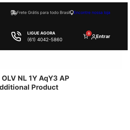
Frete Grátis para todo Brasil
Encontre nossa loja
LIGUE AGORA
0
Entrar
(61) 4042-5860
 OLV NL 1Y AqY3 AP
ditional Product