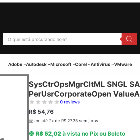
P
e
s
q
u
i
Adobe
Autodesk
Microsoft
Corel
Antivírus
VMware
s
a
r
p
SysCtrOpsMgrCltML SNGL SA
r
o
PerUsrCorporateOpen ValueAd
d
u
0 reviews
t
o
R$
54,76
s
em até 2x de
R$
27,38
sem juros
R$
52,02
à vista no Pix ou Boleto