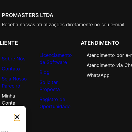
t
e
PROMASTERS LTDA
O
p
Receba nossas atualizações diretamente no seu e-mail.
e
n
LIENTE
ATENDIMENTO
V
a
Licenciamento
Atendimento por e-
l
Sobre Nós
de Software
Atendimento via Ch
u
Contato
Blog
e
WhatsApp
Seja Nosso
A
Solicitar
Parceiro
d
Proposta
d
Minha
Registro de
i
Conta
Oportunidade
t
i
o
n