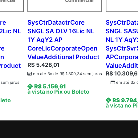
q
Y
3
re
SysCtrDatactrCore
SysCtrDat
A
2Lic NL
SNGL SA OLV 16Lic NL
SNGL SASU
P
1Y AqY2 AP
NL 1Y AqY
P
re
CoreLicCorporateOpen
SysCtrSvr
e
en
ValueAdditional Product
APCorpor
r
R$
5.428,01
Product
ValueAddit
U
s
R$
10.309,
em até 3x de
R$
1.809,34
sem juros
r
sem juros
em até 3x
R$
5.156,61
C
à vista no Pix ou Boleto
o
oleto
R$
9.794
r
à vista no P
p
o
r
a