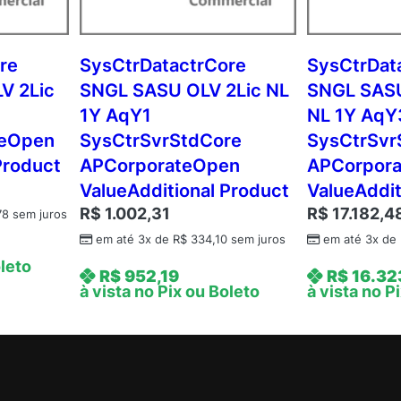
V
N
L
re
SysCtrDatactrCore
SysCtrDat
1
V 2Lic
SNGL SASU OLV 2Lic NL
SNGL SASU
Y
1Y AqY1
NL 1Y AqY
A
teOpen
SysCtrSvrStdCore
SysCtrSvr
q
Product
APCorporateOpen
APCorpor
Y
ValueAdditional Product
ValueAddit
1
A
R$
1.002,31
R$
17.182,4
78
sem juros
P
em até 3x de
R$
334,10
sem juros
em até 3x de
P
oleto
R$
952,19
R$
16.32
e
à vista no Pix ou Boleto
à vista no P
r
O
S
E
C