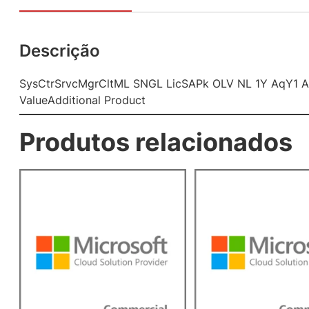
Descrição
SysCtrSrvcMgrCltML SNGL LicSAPk OLV NL 1Y AqY1 
ValueAdditional Product
Produtos relacionados