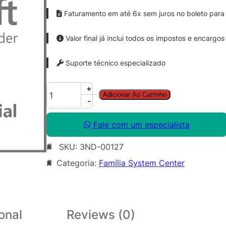
Faturamento em até 6x sem juros no boleto para 
Valor final já inclui todos os impostos e encargos
Suporte técnico especializado
S
+
Adicionar Ao Carrinho
y
-
s
C
Fale com um especialista
t
SKU:
3ND-00127
r
S
Categoria:
Família System Center
r
v
c
M
onal
Reviews (0)
g