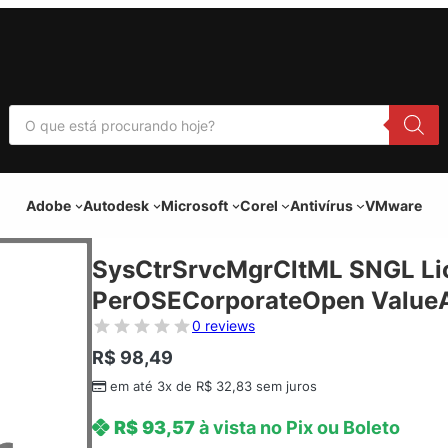
P
e
s
q
u
i
Adobe
Autodesk
Microsoft
Corel
Antivírus
VMware
s
a
r
p
SysCtrSrvcMgrCltML SNGL Li
r
o
PerOSECorporateOpen ValueAd
d
u
0 reviews
t
o
R$
98,49
s
em até 3x de
R$
32,83
sem juros
R$
93,57
à vista no Pix ou Boleto