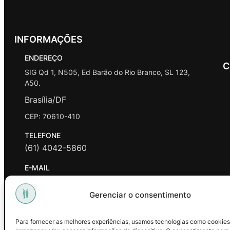
INFORMAÇÕES
ENDEREÇO
C
SIG Qd 1, N505, Ed Barão do Rio Branco, SL 123,
A50.
Brasília/DF
CEP: 70610-410
TELEFONE
(61) 4042-5860
E-MAIL
contato@promasters.net.br
Gerenciar o consentimento
HORÁRIO DE ATENDIMENTO
segunda a sexta das 9hrs às 18hrs exceto feriados.
Para fornecer as melhores experiências, usamos tecnologias como cookies