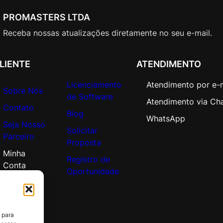
o
r
PROMASTERS LTDA
p
Receba nossas atualizações diretamente no seu e-mail.
o
r
a
LIENTE
ATENDIMENTO
t
Licenciamento
Atendimento por e-
e
Sobre Nós
de Software
O
Atendimento via Ch
Contato
p
Blog
WhatsApp
e
Seja Nosso
Solicitar
n
Parceiro
Proposta
V
Minha
a
Registro de
Conta
l
Oportunidade
u
e
A
 para
d