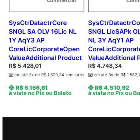
SysCtrDatactrCore
SysCtrDatactrCo
SNGL SA OLV 16Lic NL
SNGL LicSAPk OL
1Y AqY3 AP
NL 3Y AqY1 AP
CoreLicCorporateOpen
CoreLicCorpora
ValueAdditional Product
ValueAdditional 
R$
5.428,01
R$
4.748,34
em até 3x de
R$
1.809,34
sem juros
em até 3x de
R$
1.582,
R$
5.156,61
R$
4.510,92
à vista no Pix ou Boleto
à vista no Pix ou B