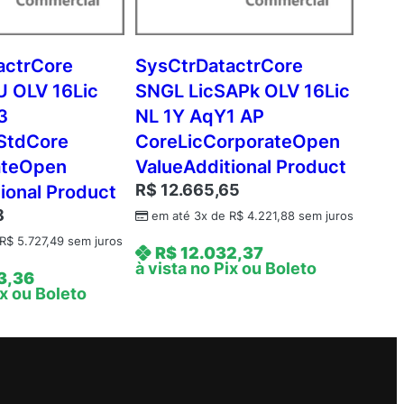
actrCore
SysCtrDatactrCore
 OLV 16Lic
SNGL LicSAPk OLV 16Lic
3
NL 1Y AqY1 AP
StdCore
CoreLicCorporateOpen
ateOpen
ValueAdditional Product
R$
12.665,65
ional Product
8
em até 3x de
R$
4.221,88
sem juros
R$
5.727,49
sem juros
R$
12.032,37
à vista no Pix ou Boleto
3,36
ix ou Boleto