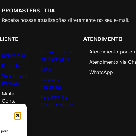
a
t
PROMASTERS LTDA
e
Receba nossas atualizações diretamente no seu e-mail.
O
p
e
LIENTE
ATENDIMENTO
n
Licenciamento
Atendimento por e-
V
Sobre Nós
de Software
a
Atendimento via Ch
Contato
l
Blog
WhatsApp
u
Seja Nosso
Solicitar
e
Parceiro
Proposta
A
Minha
d
Registro de
Conta
d
Oportunidade
i
t
i
 para
o