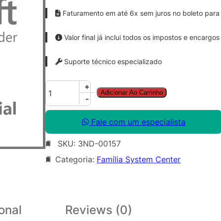
Faturamento em até 6x sem juros no boleto para 
Valor final já inclui todos os impostos e encargos
Suporte técnico especializado
S
+
Adicionar Ao Carrinho
y
-
s
C
Fale com um especialista
t
SKU:
3ND-00157
r
S
Categoria:
Família System Center
r
v
c
M
onal
Reviews (0)
g