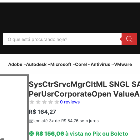
P
e
s
q
u
i
Adobe
Autodesk
Microsoft
Corel
Antivírus
VMware
s
a
r
p
SysCtrSrvcMgrCltML SNGL SA
r
o
PerUsrCorporateOpen ValueAd
d
u
0 reviews
t
o
R$
164,27
s
em até 3x de
R$
54,76
sem juros
R$
156,06
à vista no Pix ou Boleto