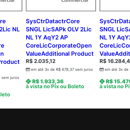
A
q
Y
re
SysCtrDatactrCore
SysCtrDat
1
2Lic NL
SNGL LicSAPk OLV 2Lic
SNGL LicS
A
NL 1Y AqY2 AP
NL 1Y AqY
P
re
CoreLicCorporateOpen
CoreLicCo
P
en
ValueAdditional Product
ValueAddit
e
R$
2.035,12
R$
16.284,
Product
r
U
em até 3x de
R$
678,37
sem juros
em até 3x de
s
7
sem juros
R$
1.933,36
R$
15.47
r
à vista no Pix ou Boleto
à vista no P
C
oleto
o
r
p
o
r