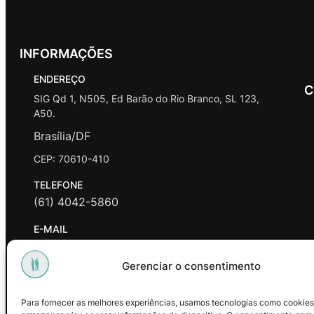
INFORMAÇÕES
ENDEREÇO
C
SIG Qd 1, N505, Ed Barão do Rio Branco, SL 123,
A50.
Brasília/DF
CEP: 70610-410
TELEFONE
(61) 4042-5860
E-MAIL
contato@promasters.net.br
Gerenciar o consentimento
HORÁRIO DE ATENDIMENTO
segunda a sexta das 9hrs às 18hrs exceto feriados.
Para fornecer as melhores experiências, usamos tecnologias como cookies