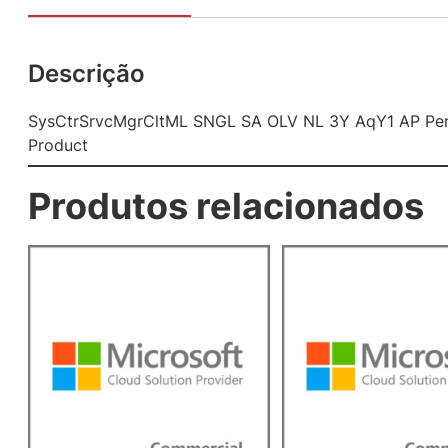
Descrição
SysCtrSrvcMgrCltML SNGL SA OLV NL 3Y AqY1 AP Per
Product
Produtos relacionados