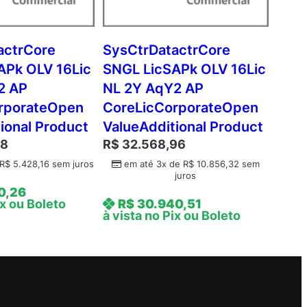
actrCore
SysCtrDatactrCore
APk OLV 16Lic
SNGL LicSAPk OLV 16Lic
2 AP
NL 2Y AqY2 AP
rporateOpen
CoreLicCorporateOpen
ional Product
ValueAdditional Product
48
R$
32.568,96
R$
5.428,16
sem juros
em até 3x de
R$
10.856,32
sem
juros
0,26
ix ou Boleto
R$
30.940,51
à vista no Pix ou Boleto